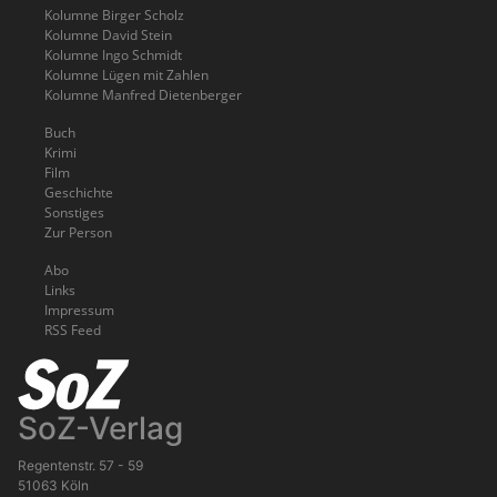
Kolumne Birger Scholz
Kolumne David Stein
Kolumne Ingo Schmidt
Kolumne Lügen mit Zahlen
Kolumne Manfred Dietenberger
Buch
Krimi
Film
Geschichte
Sonstiges
Zur Person
Abo
Links
Impressum
RSS Feed
SoZ-Verlag
Regentenstr. 57 - 59
51063 Köln