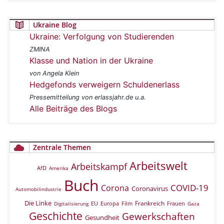
Ukraine Blog
Ukraine: Verfolgung von Studierenden
ZMINA
Klasse und Nation in der Ukraine
von Angela Klein
Hedgefonds verweigern Schuldenerlass
Pressemitteilung von erlassjahr.de u.a.
Alle Beiträge des Blogs
Zentrale Themen
Arbeitswelt
Arbeitskampf
AfD
Amerika
Buch
COVID-19
Corona
Coronavirus
Automobilindustrie
Die Linke
Frankreich
EU
Europa
Film
Frauen
Digitalisierung
Gaza
Geschichte
Gewerkschaften
Gesundheit