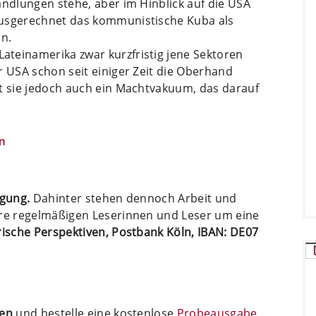
andlungen stehe, aber im Hinblick auf die USA
ausgerechnet das kommunistische Kuba als
nn.
teinamerika zwar kurzfristig jene Sektoren
r USA schon seit einiger Zeit die Oberhand
st sie jedoch auch ein Machtvakuum, das darauf
n
ügung.
Dahinter stehen dennoch Arbeit und
ere regelmäßigen Leserinnen und Leser um eine
arische Perspektiven, Postbank Köln, IBAN: DE07
ten
und bestelle eine kostenlose
Probeausgabe