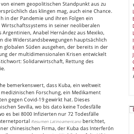
– von einem geopolitischen Standpunkt aus zu
dersprüchlich das klingen mag, auch eine Chance.
ch in der Pandemie und ihren Folgen ein
 Wirtschaftssystems in seiner neoliberalen
us Argentinien, Anabel Hernández aus Mexiko,
den die Widerstandsbewegungen hauptsächlich
globalen Süden ausgehen, der bereits in der
ng der multidimensionalen Krisen entwickelt
 Stichwort: Solidarwirtschaft, Rettung des
ie.
he bemerkenswert, dass Kuba, ein weltweit
r medizinischen Forschung, ein Medikament
sten gegen Covid-19 gewirkt hat. Dieses
schen Sevilla, wo bis dato keine Todesfälle
o es bei 8000 Infizierten nur 72 Todesfälle
Internetportal
berichtet,
Resumen Latinoamericano
iner chinesischen Firma, der Kuba das Interferón