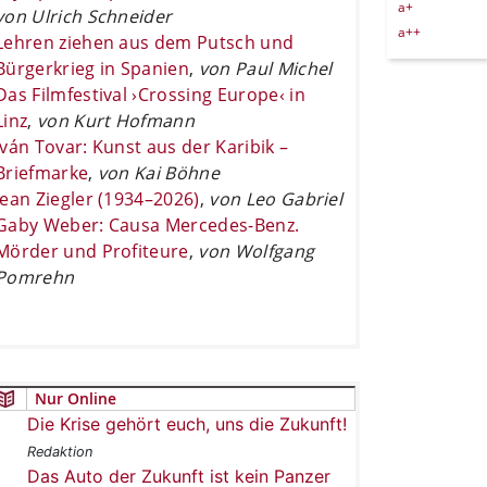
a+
von Ulrich Schneider
a++
Lehren ziehen aus dem Putsch und
Bürgerkrieg in Spanien
,
von Paul Michel
Das Filmfestival ›Crossing Europe‹ in
Linz
,
von Kurt Hofmann
Iván Tovar: Kunst aus der Karibik –
Briefmarke
,
von Kai Böhne
Jean Ziegler (1934–2026)
,
von Leo Gabriel
Gaby Weber: Causa Mercedes-Benz.
Mörder und Profiteure
,
von Wolfgang
Pomrehn
Nur Online
Die Krise gehört euch, uns die Zukunft!
Redaktion
Das Auto der Zukunft ist kein Panzer