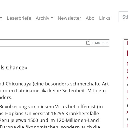
Sea
Leserbriefe
Archiv
Newsletter
Abo
Links
for:
1. Mai 2020
als Chance»
nd Chicuncuya (eine besonders schmerzhafte Art
ohnten Lateinamerika keine Seltenheit. Mit dem
nders.
 Bevölkerung von diesem Virus betroffen ist (in
hns-Hopkins-Universität 16295 Krankheitsfälle
 Peru je etwa 4500 und im 120-Millionen-Land
in Europa die ökonomischen, sondern auch die