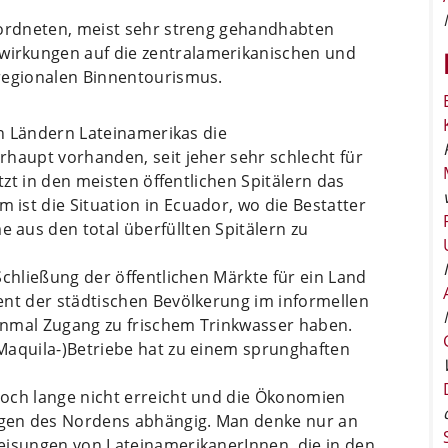
rordneten, meist sehr streng gehandhabten
irkungen auf die zentralamerikanischen und
regionalen Binnentourismus.
en Ländern Lateinamerikas die
haupt vorhanden, seit jeher sehr schlecht für
tzt in den meisten öffentlichen Spitälern das
ist die Situation in Ecuador, wo die Bestatter
aus den total überfüllten Spitälern zu
Schließung der öffentlichen Märkte für ein Land
ent der städtischen Bevölkerung im informellen
einmal Zugang zu frischem Trinkwasser haben.
Maquila-)Betriebe hat zu einem sprunghaften
och lange nicht erreicht und die Ökonomien
gen des Nordens abhängig. Man denke nur an
eisungen von LateinamerikanerInnen, die in den