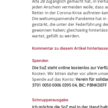
Alfa 2B zugänglich gemacht hat, in Verh
jeden Anschein vermeiden wolle, dass 
Retter in der Corona-Krise auftreten ka
Die weltumspannende Pandemie hat in La
gestärkt, die unter der Federführung de
gewonnen haben; gleichzeitig hinterläs
wartet, gefüllt zu werden.
Kommentar zu diesem Artikel hinterlasse
Spenden
Die SoZ steht online kostenlos zur Verf
Kosten. Wir bitten daher vor allem uns
Spende auf das Konto:
Verein für solid
3701 0050 0006 0395 04, BIC: PBNKDEFF
Schnupperausgabe
Ich möchte die SoZ mal in der Hand hal