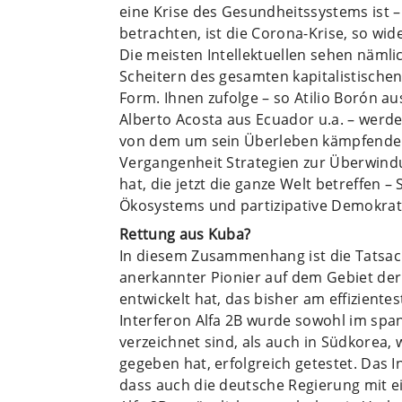
eine Krise des Gesundheitssystems ist 
betrachten, ist die Corona-Krise, so wi
Die meisten Intellektuellen sehen nämli
Scheitern des gesamten kapitalistischen
Form. Ihnen zufolge – so Atilio Borón a
Alberto Acosta aus Ecuador u.a. – wer
von dem um sein Überleben kämpfenden 
Vergangenheit Strategien zur Überwindu
hat, die jetzt die ganze Welt betreffen –
Ökosystems und partizipative Demokrat
Rettung aus Kuba?
In diesem Zusammenhang ist die Tatsac
anerkannter Pionier auf dem Gebiet de
entwickelt hat, das bisher am effiziente
Interferon Alfa 2B wurde sowohl im spani
verzeichnet sind, als auch in Südkorea, w
gegeben hat, erfolgreich getestet. Das 
dass auch die deutsche Regierung mit e