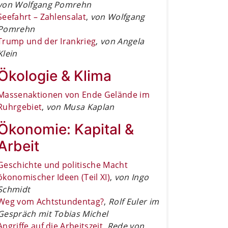
von Wolfgang Pomrehn
Seefahrt – Zahlensalat
,
von Wolfgang
Pomrehn
Trump und der Irankrieg
,
von Angela
Klein
Ökologie & Klima
Massenaktionen von Ende Gelände im
Ruhrgebiet
,
von Musa Kaplan
Ökonomie: Kapital &
Arbeit
Geschichte und politische Macht
ökonomischer Ideen (Teil XI)
,
von Ingo
Schmidt
Weg vom Achtstundentag?
,
Rolf Euler im
Gespräch mit Tobias Michel
Angriffe auf die Arbeitszeit
,
Rede von