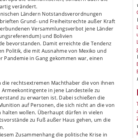
rtig verändert.
kanischen Ländern Notstandsverordnungen
brieften Grund- und Freiheitsrechte außer Kraft
t verbundenen Versammlungsverbot jene Länder
ssungsreferendum) und Bolivien
de bevorstanden. Damit erreichte die Tendenz
hen Politik, die mit Ausnahme von Mexiko und
er Pandemie in Gang gekommen war, einen
n die rechtsextremen Machthaber die von ihnen
Armeekontingente in jene Landesteile zu
erstand zu erwarten ist. Dabei schießen die
unition auf Personen, die sich nicht an die von
halten wollen. Überhaupt dürfen in vielen
ltsvorstände zu Fuß außer Haus gehen, um die
n.
diesem Zusammenhang die politische Krise in