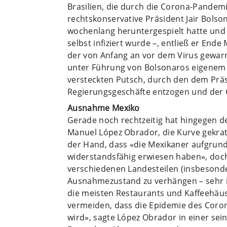
Brasilien, die durch die Corona-Pande
rechtskonservative Präsident Jair Bolso
wochenlang heruntergespielt hatte und 
selbst infiziert wurde –, entließ er En
der von Anfang an vor dem Virus gewarn
unter Führung von Bolsonaros eigenem
versteckten Putsch, durch den dem Präs
Regierungsgeschäfte entzogen und der 
Ausnahme Mexiko
Gerade noch rechtzeitig hat hingegen de
Manuel López Obrador, die Kurve gekratz
der Hand, dass «die Mexikaner aufgrund
widerstandsfähig erwiesen haben», doch
verschiedenen Landesteilen (insbesond
Ausnahmezustand zu verhängen – sehr i
die meisten Restaurants und Kaffeehäus
vermeiden, dass die Epidemie des Coro
wird», sagte López Obrador in einer sei