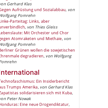
von Gerhard Klas
Gegen Aufrüstung und Sozialabbau
,
von
Wolfgang Pomrehn
Linke-Parteitag: Links, aber
unverbindlich
,
von Thies Gleiss
Lebenslaute: Mit Orchester und Chor
gegen Atomraketen und Miethaie
,
von
Wolfgang Pomrehn
Berliner Grünen wollen die sowjetischen
Ehrenmale degradieren
,
von Wolfgang
Pomrehn
International
Technofaschismus: Ein Insiderbericht
aus Trumps Amerika
,
von Gerhard Klas
Zapatistas solidarisieren sich mit Kuba
,
von Peter Nowak
Honduras: Eine neue Drogendiktatur
,