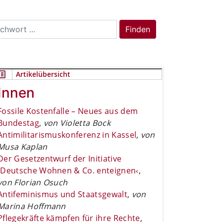
rch
Finden
Artikelübersicht
Innen
Fossile Kostenfalle – Neues aus dem
Bundestag
,
von Violetta Bock
Antimilitarismuskonferenz in Kassel
,
von
Musa Kaplan
Der Gesetzentwurf der Initiative
›Deutsche Wohnen & Co. enteignen‹
,
von Florian Osuch
Antifeminismus und Staatsgewalt
,
von
Marina Hoffmann
Pflegekräfte kämpfen für ihre Rechte
,