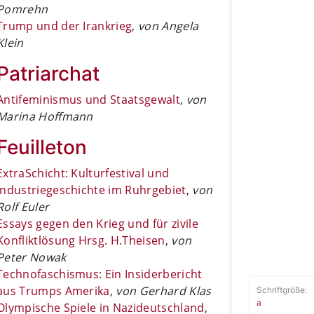
Pomrehn
Trump und der Irankrieg
,
von Angela
Klein
Patriarchat
Antifeminismus und Staatsgewalt
,
von
Marina Hoffmann
Feuilleton
ExtraSchicht: Kulturfestival und
Industriegeschichte im Ruhrgebiet
,
von
Rolf Euler
Essays gegen den Krieg und für zivile
Konfliktlösung Hrsg. H.Theisen
,
von
Peter Nowak
Technofaschismus: Ein Insiderbericht
aus Trumps Amerika
,
von Gerhard Klas
Schriftgröße:
a
Olympische Spiele in Nazideutschland
,