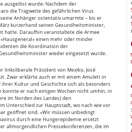
mie ausgelöst wurde: Nachdem der
naro die Tragweite des gefährlichen Virus
seine Anhänger ostentativ umarmte – bis er
de März kurzerhand seinen Gesundheitsminister,
t hatte. Daraufhin veranstaltete die Armee
 «Hausgeneral» einen mehr oder minder
identen die Koordination der
Gesundheitsminister wieder eingesetzt wurde.
r linksliberale Präsident von Mexiko, José
t. Zwar erklärte auch er mit einem Amulett in
 ihrer Kultur und Geschichte sich als besonders
 konnte er nach einigen Wochen nicht umhin, in
ere im Norden des Landes) den
m Unterschied zur Hauptstadt, wo nach wie vor
er geöffnet sind. «Wir müssen unbedingt
navirus durch eine Hungerepidemie ersetzt
ner allmorgendlichen Pressekonferenzen, die im