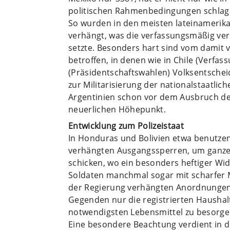
politischen Rahmenbedingungen schlaga
So wurden in den meisten lateinameri
verhängt, was die verfassungsmäßig ver
setzte. Besonders hart sind vom dami
betroffen, in denen wie in Chile (Verfa
(Präsidentschaftswahlen) Volksentschei
zur Militarisierung der nationalstaatlic
Argentinien schon vor dem Ausbruch d
neuerlichen Höhepunkt.
Entwicklung zum Polizeistaat
In Honduras und Bolivien etwa benutze
verhängten Ausgangssperren, um ganze 
schicken, wo ein besonders heftiger Wid
Soldaten manchmal sogar mit scharfer M
der Regierung verhängten Anordnungen 
Gegenden nur die registrierten Hausha
notwendigsten Lebensmittel zu besorge
Eine besondere Beachtung verdient in 