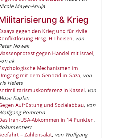
Nicole Mayer-Ahuja
Militarisierung & Krieg
Essays gegen den Krieg und für zivile
Konfliktlösung Hrsg. H.Theisen
,
von
Peter Nowak
Massenprotest gegen Handel mit Israel
,
von ak
Psychologische Mechanismen im
Umgang mit dem Genozid in Gaza
,
von
Iris Hefets
Antimilitarismuskonferenz in Kassel
,
von
Musa Kaplan
Gegen Aufrüstung und Sozialabbau
,
von
Wolfgang Pomrehn
Das Iran-USA-Abkommen in 14 Punkten
,
dokumentiert
Seefahrt – Zahlensalat
,
von Wolfgang