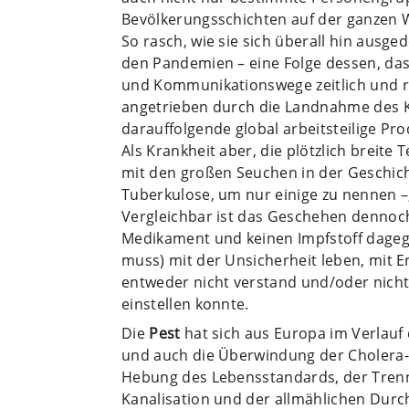
Bevölkerungsschichten auf der ganzen W
So rasch, wie sie sich überall hin ausged
den Pandemien – eine Folge dessen, da
und Kommunikationswege zeitlich und r
angetrieben durch die Landnahme des K
darauffolgende global arbeitsteilige Pro
Als Krankheit aber, die plötzlich breite T
mit den großen Seuchen in der Geschich
Tuberkulose, um nur einige zu nennen –
Vergleichbar ist das Geschehen dennoc
Medikament und keinen Impfstoff dagege
muss) mit der Unsicherheit leben, mit E
entweder nicht verstand und/oder nicht
einstellen konnte.
Die
Pest
hat sich aus Europa im Verlauf
und auch die Überwindung der Cholera- 
Hebung des Lebensstandards, der Tren
Kanalisation und der allmählichen Durc