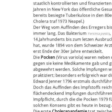
staatlich kontrollierten und finanzierte
Jahren in New York das öffentliche Ges
bereits besiegte Tuberkulose in den 80e
Cholera traf 1973 Neapel.)
Der Weg vom Auffinden des Erregers bi
immer lang. Das Bakterium
,
Yersinia pestis
14.Jahrhunderts bis zum letzen Ausbruch
hat, wurde 1894 von dem Schweizer Arzt 
erst Ende der 30er Jahre entwickelt.
Die
Pocken
(Virus variola) waren neben 
gegen sie keine Medikamente gab und g
abgewehrt werden. Solche Impfungen w
praktiziert; besonders erfolgreich war d
Edward Jenner 1796 erstmals durchführ
Doch das Auffinden des Impfstoffs reicht
flächendeckend Impfungen durchführen.
Impfpflicht, durch die die Pocken 1979 
solchen Konsens gibt es heute in bezug
Die erste
Cholerapandemie
trat zwische