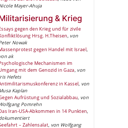
Nicole Mayer-Ahuja
Militarisierung & Krieg
Essays gegen den Krieg und für zivile
Konfliktlösung Hrsg. H.Theisen
,
von
Peter Nowak
Massenprotest gegen Handel mit Israel
,
von ak
Psychologische Mechanismen im
Umgang mit dem Genozid in Gaza
,
von
Iris Hefets
Antimilitarismuskonferenz in Kassel
,
von
Musa Kaplan
Gegen Aufrüstung und Sozialabbau
,
von
Wolfgang Pomrehn
Das Iran-USA-Abkommen in 14 Punkten
,
dokumentiert
Seefahrt – Zahlensalat
,
von Wolfgang