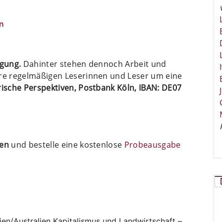
n
ügung.
Dahinter stehen dennoch Arbeit und
ere regelmäßigen Leserinnen und Leser um eine
arische Perspektiven, Postbank Köln, IBAN: DE07
ten
und bestelle eine kostenlose
Probeausgabe
en/Australien
Kapitalismus und Landwirtschaft –