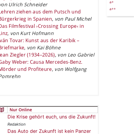
a+
von Ulrich Schneider
a++
Lehren ziehen aus dem Putsch und
Bürgerkrieg in Spanien
,
von Paul Michel
Das Filmfestival ›Crossing Europe‹ in
Linz
,
von Kurt Hofmann
Iván Tovar: Kunst aus der Karibik –
Briefmarke
,
von Kai Böhne
Jean Ziegler (1934–2026)
,
von Leo Gabriel
Gaby Weber: Causa Mercedes-Benz.
Mörder und Profiteure
,
von Wolfgang
Pomrehn
Nur Online
Die Krise gehört euch, uns die Zukunft!
Redaktion
Das Auto der Zukunft ist kein Panzer