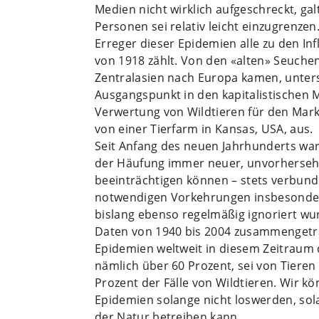
Medien nicht wirklich aufgeschreckt, ga
Personen sei relativ leicht einzugrenz
Erreger dieser Epidemien alle zu den In
von 1918 zählt. Von den «alten» Seuche
Zentralasien nach Europa kamen, unters
Ausgangspunkt in den kapitalistischen 
Verwertung von Wildtieren für den Markt
von einer Tierfarm in Kansas, USA, aus.
Seit Anfang des neuen Jahrhunderts war
der Häufung immer neuer, unvorhersehb
beeinträchtigen können – stets verbunde
notwendigen Vorkehrungen insbesondere
bislang ebenso regelmäßig ignoriert wu
Daten von 1940 bis 2004 zusammengetr
Epidemien weltweit in diesem Zeitraum
nämlich über 60 Prozent, sei von Tiere
Prozent der Fälle von Wildtieren. Wir k
Epidemien solange nicht loswerden, sol
der Natur betreiben kann.