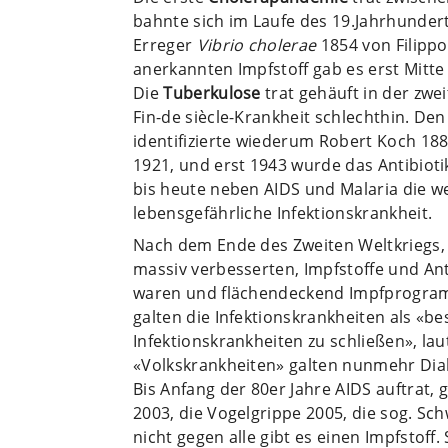
bahnte sich im Laufe des 19.Jahrhunder
Erreger
Vibrio cholerae
1854 von Filippo
anerkannten Impfstoff gab es erst Mitte
Die
Tuberkulose
trat gehäuft in der zwei
Fin-de siècle-Krankheit schlechthin. De
identifizierte wiederum Robert Koch 18
1921, und erst 1943 wurde das Antibioti
bis heute neben AIDS und Malaria die we
lebensgefährliche Infektionskrankheit.
Nach dem Ende des Zweiten Weltkriegs,
massiv verbesserten, Impfstoffe und An
waren und flächendeckend Impfprogram
galten die Infektionskrankheiten als «bes
Infektionskrankheiten zu schließen», la
«Volkskrankheiten» galten nunmehr Diab
Bis Anfang der 80er Jahre AIDS auftrat, 
2003, die Vogelgrippe 2005, die sog. Sc
nicht gegen alle gibt es einen Impfstoff.