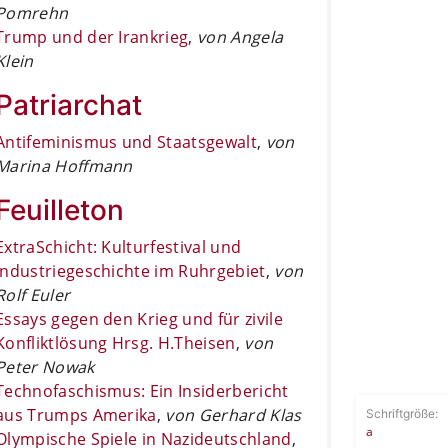
Pomrehn
Trump und der Irankrieg
,
von Angela
Klein
Patriarchat
Antifeminismus und Staatsgewalt
,
von
Marina Hoffmann
Feuilleton
ExtraSchicht: Kulturfestival und
Industriegeschichte im Ruhrgebiet
,
von
Rolf Euler
Essays gegen den Krieg und für zivile
Konfliktlösung Hrsg. H.Theisen
,
von
Peter Nowak
Technofaschismus: Ein Insiderbericht
aus Trumps Amerika
,
von Gerhard Klas
Schriftgröße:
a
Olympische Spiele in Nazideutschland
,