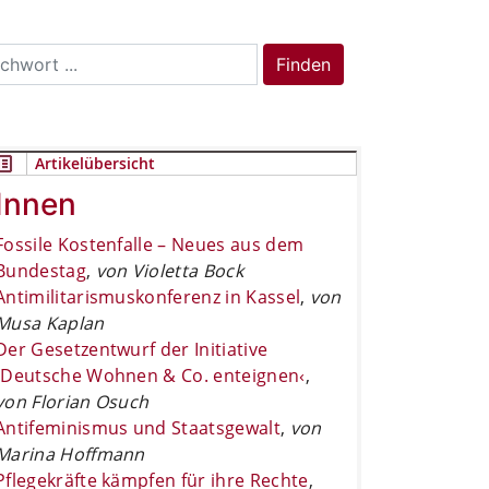
rch
Finden
Artikelübersicht
Innen
Fossile Kostenfalle – Neues aus dem
Bundestag
,
von Violetta Bock
Antimilitarismuskonferenz in Kassel
,
von
Musa Kaplan
Der Gesetzentwurf der Initiative
›Deutsche Wohnen & Co. enteignen‹
,
von Florian Osuch
Antifeminismus und Staatsgewalt
,
von
Marina Hoffmann
Pflegekräfte kämpfen für ihre Rechte
,