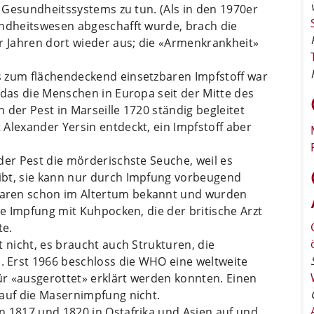
n Gesundheitssystems zu tun. (Als in den 1970er
undheitswesen abgeschafft wurde, brach die
r Jahren dort wieder aus; die «Armenkrankheit»
s zum flächendeckend einsetzbaren Impfstoff war
 das die Menschen in Europa seit der Mitte des
 der Pest in Marseille 1720 ständig begleitet
Alexander Yersin entdeckt, ein Impfstoff aber
der Pest die mörderischste Seuche, weil es
ibt, sie kann nur durch Impfung vorbeugend
aren schon im Altertum bekannt und wurden
ie Impfung mit Kuhpocken, die der britische Arzt
te.
 nicht, es braucht auch Strukturen, die
 Erst 1966 beschloss die WHO eine weltweite
für «ausgerottet» erklärt werden konnten. Einen
 auf die Masernimpfung nicht.
n 1817 und 1820 in Ostafrika und Asien auf und