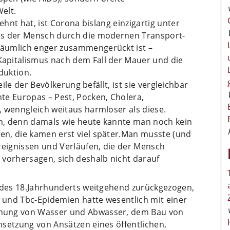
elt.
ehnt hat, ist Corona bislang einzigartig unter
ss der Mensch durch die modernen Transport-
äumlich enger zusammengerückt ist –
apitalismus nach dem Fall der Mauer und die
duktion.
eile der Bevölkerung befällt, ist sie vergleichbar
te Europas – Pest, Pocken, Cholera,
, wenngleich weitaus harmloser als diese.
h, denn damals wie heute kannte man noch kein
n, die kamen erst viel später.Man musste (und
reignissen und Verläufen, die der Mensch
 vorhersagen, sich deshalb nicht darauf
 des 18.Jahrhunderts weitgehend zurückgezogen,
und Tbc-Epidemien hatte wesentlich mit einer
nung von Wasser und Abwasser, dem Bau von
hsetzung von Ansätzen eines öffentlichen,