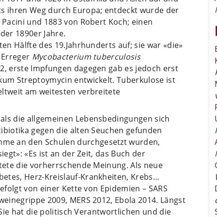
ts ihren Weg durch Europa; entdeckt wurde der
 Pacini und 1883 von Robert Koch; einen
 der 1890er Jahre.
ten Hälfte des 19.Jahrhunderts auf; sie war «die»
n Erreger
Mycobacterium tuberculosis
82, erste Impfungen dagegen gab es jedoch erst
kum Streptoymycin entwickelt. Tuberkulose ist
ltweit am weitesten verbreitete
 als die allgemeinen Lebensbedingungen sich
tibiotika gegen die alten Seuchen gefunden
me an den Schulen durchgesetzt wurden,
iegt»: «Es ist an der Zeit, das Buch der
utete die vorherrschende Meinung. Als neue
etes, Herz-Kreislauf-Krankheiten, Krebs…
gefolgt von einer Kette von Epidemien – SARS
hweinegrippe 2009, MERS 2012, Ebola 2014. Längst
 Sie hat die politisch Verantwortlichen und die