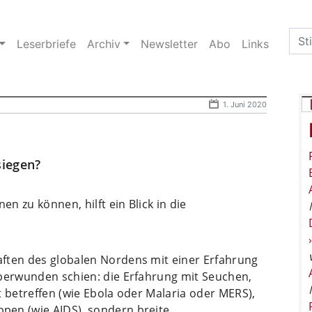
Sea
Leserbriefe
Archiv
Newsletter
Abo
Links
for:
1. Juni 2020
siegen?
 zu können, hilft ein Blick in die
ften des globalen Nordens mit einer Erfahrung
überwunden schien: die Erfahrung mit Seuchen,
t betreffen (wie Ebola oder Malaria oder MERS),
pen (wie AIDS), sondern breite