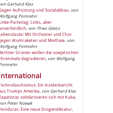
von Gerhard Klas
Gegen Aufrüstung und Sozialabbau
,
von
Wolfgang Pomrehn
Linke-Parteitag: Links, aber
unverbindlich
,
von Thies Gleiss
Lebenslaute: Mit Orchester und Chor
gegen Atomraketen und Miethaie
,
von
Wolfgang Pomrehn
Berliner Grünen wollen die sowjetischen
Ehrenmale degradieren
,
von Wolfgang
Pomrehn
International
Technofaschismus: Ein Insiderbericht
aus Trumps Amerika
,
von Gerhard Klas
Zapatistas solidarisieren sich mit Kuba
,
von Peter Nowak
Honduras: Eine neue Drogendiktatur
,