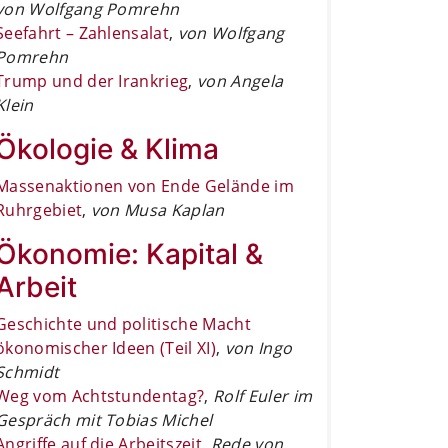
von Wolfgang Pomrehn
Seefahrt – Zahlensalat
,
von Wolfgang
Pomrehn
Trump und der Irankrieg
,
von Angela
Klein
Ökologie & Klima
Massenaktionen von Ende Gelände im
Ruhrgebiet
,
von Musa Kaplan
Ökonomie: Kapital &
Arbeit
Geschichte und politische Macht
ökonomischer Ideen (Teil XI)
,
von Ingo
Schmidt
Weg vom Achtstundentag?
,
Rolf Euler im
Gespräch mit Tobias Michel
Angriffe auf die Arbeitszeit
,
Rede von