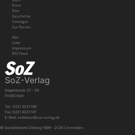
Krimi
Film
Geschichte
Sonstiges
Zur Person
Abo
Links
Impressum
RSS Feed
SoZ-Verlag
Regentenstr. 57 - 59
51063 Köln
Tel.: 0221 9231196
Fax: 0221 9231197
redaktion@soz-verlag.de
E-Mail:
Anmelden
© Sozialistische Zeitung 1998 - 2026
|