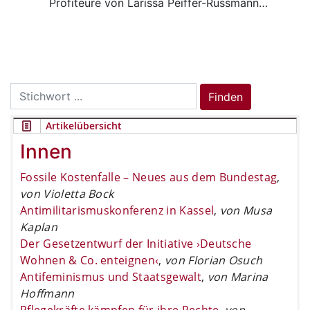
Profiteure von Larissa Peiffer-Rüssmann…
Search
Finden
for:
Artikelübersicht
Innen
Fossile Kostenfalle – Neues aus dem Bundestag
,
von Violetta Bock
Antimilitarismuskonferenz in Kassel
,
von Musa
Kaplan
Der Gesetzentwurf der Initiative ›Deutsche
Wohnen & Co. enteignen‹
,
von Florian Osuch
Antifeminismus und Staatsgewalt
,
von Marina
Hoffmann
Pflegekräfte kämpfen für ihre Rechte
,
von