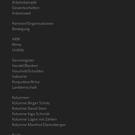
Arbeitskämpfe
Gewerkschaften
Arbeitswelt
Parteien/Organisationen
Bewegung
AKW
Klima
Unfälle
Gemeingüter
Handel/Banken
Haushalt/Schulden
Industrie
Konjunktur/Krise
Landwirtschaft
Kolumnen
Kolumne Birger Scholz
Kolumne David Stein
Kolumne Ingo Schmidt
Kolumne Lügen mit Zahlen
Kolumne Manfred Dietenberger
Buch