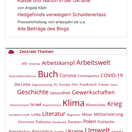
Klasse und Nation in der Ukraine
von Angela Klein
Hedgefonds verweigern Schuldenerlass
Pressemitteilung von erlassjahr.de u.a.
Alle Beiträge des Blogs
Zentrale Themen
Arbeitswelt
Arbeitskampf
AfD
Amerika
Buch
COVID-19
Corona
Coronavirus
Automobilindustrie
Die Linke
Frankreich
EU
Europa
Film
Frauen
Digitalisierung
Gaza
Geschichte
Gewerkschaften
Gesundheit
Klima
Krieg
Israel
Klimaschutz
Griechenland
Kapitalismus
Literatur
Militarisierung
Linke
Militär
Landwirtschaft
Migration
Polen
Polnische
Palästina
Parteien
Ökonomie
Pandemie
Umwelt
Ukraine
Rassismus
Presseschau
Verkehr
Syrien