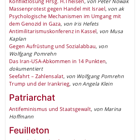
Konfliktlösung Hrsg. H.Theisen
,
von Peter Nowak
Massenprotest gegen Handel mit Israel
,
von ak
Psychologische Mechanismen im Umgang mit
dem Genozid in Gaza
,
von Iris Hefets
Antimilitarismuskonferenz in Kassel
,
von Musa
Kaplan
Gegen Aufrüstung und Sozialabbau
,
von
Wolfgang Pomrehn
Das Iran-USA-Abkommen in 14 Punkten
,
dokumentiert
Seefahrt – Zahlensalat
,
von Wolfgang Pomrehn
Trump und der Irankrieg
,
von Angela Klein
Patriarchat
Antifeminismus und Staatsgewalt
,
von Marina
Hoffmann
Feuilleton