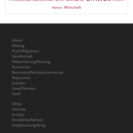
Wirtschaft
Wahlen
Inland
Bildung
Flucht/Migration
Gesellschaft
Militarisierung/Rüstung
Patriarchat
Rassismus/Rechtsextremismus
Repression
Soziales
Staat/Parteien
Stadt
Afrika
Amerika
Europa
Nordafrika/Nahost
Globalisierung/Krieg