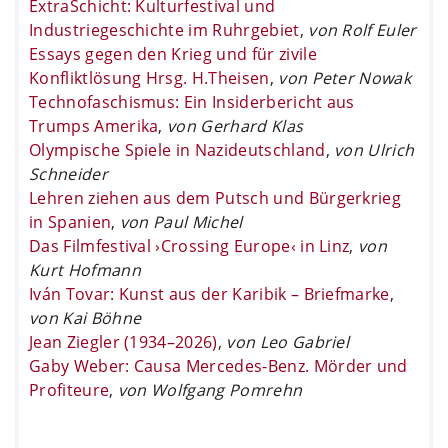
ExtraSchicht: Kulturfestival und
Industriegeschichte im Ruhrgebiet
,
von Rolf Euler
Essays gegen den Krieg und für zivile
Konfliktlösung Hrsg. H.Theisen
,
von Peter Nowak
Technofaschismus: Ein Insiderbericht aus
Trumps Amerika
,
von Gerhard Klas
Olympische Spiele in Nazideutschland
,
von Ulrich
Schneider
Lehren ziehen aus dem Putsch und Bürgerkrieg
in Spanien
,
von Paul Michel
Das Filmfestival ›Crossing Europe‹ in Linz
,
von
Kurt Hofmann
Iván Tovar: Kunst aus der Karibik – Briefmarke
,
von Kai Böhne
Jean Ziegler (1934–2026)
,
von Leo Gabriel
Gaby Weber: Causa Mercedes-Benz. Mörder und
Profiteure
,
von Wolfgang Pomrehn