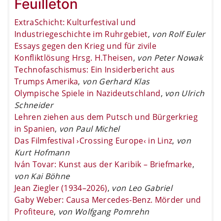
Feuilleton
ExtraSchicht: Kulturfestival und
Industriegeschichte im Ruhrgebiet
,
von Rolf Euler
Essays gegen den Krieg und für zivile
Konfliktlösung Hrsg. H.Theisen
,
von Peter Nowak
Technofaschismus: Ein Insiderbericht aus
Trumps Amerika
,
von Gerhard Klas
Olympische Spiele in Nazideutschland
,
von Ulrich
Schneider
Lehren ziehen aus dem Putsch und Bürgerkrieg
in Spanien
,
von Paul Michel
Das Filmfestival ›Crossing Europe‹ in Linz
,
von
Kurt Hofmann
Iván Tovar: Kunst aus der Karibik – Briefmarke
,
von Kai Böhne
Jean Ziegler (1934–2026)
,
von Leo Gabriel
Gaby Weber: Causa Mercedes-Benz. Mörder und
Profiteure
,
von Wolfgang Pomrehn