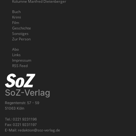
Kolumne Manfred Dietenberger
Buch
Krimi
Film
Geschichte
Sonstiges
Zur Person
Abo
Links
Impressum
RSS Feed
SoZ-Verlag
Regentenstr. 57 - 59
51063 Köln
Tel.: 0221 9231196
Fax: 0221 9231197
redaktion@soz-verlag.de
E-Mail: