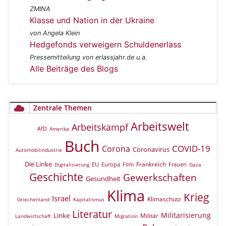
ZMINA
Klasse und Nation in der Ukraine
von Angela Klein
Hedgefonds verweigern Schuldenerlass
Pressemitteilung von erlassjahr.de u.a.
Alle Beiträge des Blogs
Zentrale Themen
Arbeitswelt
Arbeitskampf
AfD
Amerika
Buch
COVID-19
Corona
Coronavirus
Automobilindustrie
Die Linke
Frankreich
EU
Europa
Film
Frauen
Digitalisierung
Gaza
Geschichte
Gewerkschaften
Gesundheit
Klima
Krieg
Israel
Klimaschutz
Griechenland
Kapitalismus
Literatur
Militarisierung
Linke
Militär
Landwirtschaft
Migration