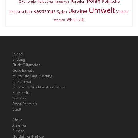
Polen
Polnische
Palästina
Parteien
Ökonomie
Pandemie
Umwelt
Ukraine
Rassismus
Presseschau
Verkehr
Syrien
Wirtschaft
Wahlen
Inland
Bildung
Flucht/Migration
Gesellschaft
Militarisierung/Rüstung
Patriarchat
Rassismus/Rechtsextremismus
Repression
Soziales
Staat/Parteien
Stadt
Afrika
Amerika
Europa
Nordafrika/Nahost