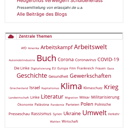
Hedgefonds verweigern Schuldenerlass
Pressemitteilung von erlassjahr.de u.a.
Alle Beiträge des Blogs
Zentrale Themen
Arbeitswelt
Arbeitskampf
AfD
Amerika
Buch
COVID-19
Corona
Coronavirus
Automobilindustrie
Die Linke
Frankreich
EU
Europa
Film
Frauen
Digitalisierung
Gaza
Geschichte
Gewerkschaften
Gesundheit
Klima
Krieg
Israel
Klimaschutz
Griechenland
Kapitalismus
Literatur
Militarisierung
Linke
Militär
Landwirtschaft
Migration
Polen
Polnische
Palästina
Parteien
Ökonomie
Pandemie
Umwelt
Ukraine
Rassismus
Presseschau
Verkehr
Syrien
Wirtschaft
Wahlen