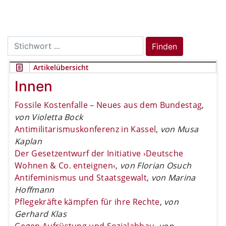
Search
Finden
for:
Artikelübersicht
Innen
Fossile Kostenfalle – Neues aus dem Bundestag
,
von Violetta Bock
Antimilitarismuskonferenz in Kassel
,
von Musa
Kaplan
Der Gesetzentwurf der Initiative ›Deutsche
Wohnen & Co. enteignen‹
,
von Florian Osuch
Antifeminismus und Staatsgewalt
,
von Marina
Hoffmann
Pflegekräfte kämpfen für ihre Rechte
,
von
Gerhard Klas
Gegen Aufrüstung und Sozialabbau
,
von