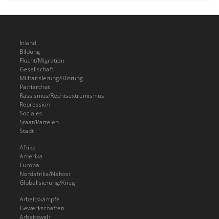
Inland
Bildung
Flucht/Migration
Gesellschaft
Militarisierung/Rüstung
Patriarchat
Rassismus/Rechtsextremismus
Repression
Soziales
Staat/Parteien
Stadt
Afrika
Amerika
Europa
Nordafrika/Nahost
Globalisierung/Krieg
Arbeitskämpfe
Gewerkschaften
Arbeitswelt