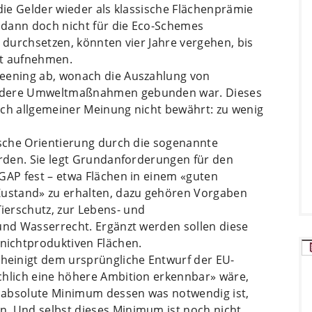
 die Gelder wieder als klassische Flächenprämie
» dann doch nicht für die Eco-Schemes
t durchsetzen, könnten vier Jahre vergehen, bis
rt aufnehmen.
reening ab, wonach die Auszahlung von
ondere Umweltmaßnahmen gebunden war. Dieses
ach allgemeiner Meinung nicht bewährt: zu wenig
ische Orientierung durch die sogenannte
erden. Sie legt Grundanforderungen für den
GAP fest – etwa Flächen in einem «guten
Zustand» zu erhalten, dazu gehören Vorgaben
ierschutz, zur Lebens- und
 und Wasserrecht. Ergänzt werden sollen diese
ichtproduktiven Flächen.
einigt dem ursprüngliche Entwurf der EU-
chlich eine höhere Ambition erkennbar» wäre,
as absolute Minimum dessen was notwendig ist,
. Und selbst dieses Minimum ist noch nicht