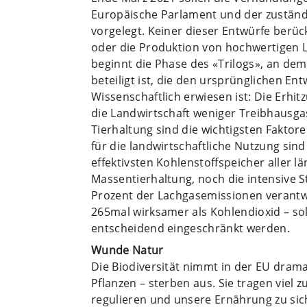
Europäische Parlament und der zuständig
vorgelegt. Keiner dieser Entwürfe berüc
oder die Produktion von hochwertigen 
beginnt die Phase des «Trilogs», an dem
beteiligt ist, die den ursprünglichen En
Wissenschaftlich erwiesen ist: Die Erhi
die Landwirtschaft weniger Treibhausga
Tierhaltung sind die wichtigsten Fakto
für die landwirtschaftliche Nutzung sind
effektivsten Kohlenstoffspeicher aller 
Massentierhaltung, noch die intensive S
Prozent der Lachgasemissionen verantw
265mal wirksamer als Kohlendioxid – so
entscheidend eingeschränkt werden.
Wunde Natur
Die Biodiversität nimmt in der EU dram
Pflanzen – sterben aus. Sie tragen viel 
regulieren und unsere Ernährung zu sic