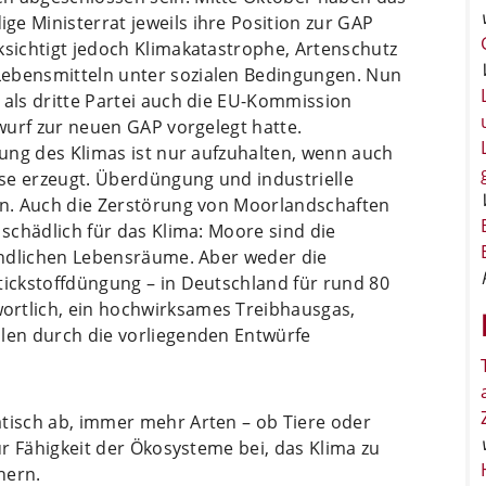
e Ministerrat jeweils ihre Position zur GAP
ksichtigt jedoch Klimakatastrophe, Artenschutz
Lebensmitteln unter sozialen Bedingungen. Nun
 als dritte Partei auch die EU-Kommission
twurf zur neuen GAP vorgelegt hatte.
tzung des Klimas ist nur aufzuhalten, wenn auch
se erzeugt. Überdüngung und industrielle
ren. Auch die Zerstörung von Moorlandschaften
 schädlich für das Klima: Moore sind die
ländlichen Lebensräume. Aber weder die
tickstoffdüngung – in Deutschland für rund 80
ortlich, ein hochwirksames Treibhausgas,
llen durch die vorliegenden Entwürfe
atisch ab, immer mehr Arten – ob Tiere oder
zur Fähigkeit der Ökosysteme bei, das Klima zu
hern.