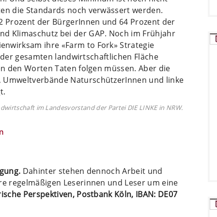
ten die Standards noch verwässert werden.
92 Prozent der BürgerInnen und 64 Prozent der
nd Klimaschutz bei der GAP. Noch im Frühjahr
enwirksam ihre «Farm to Fork» Strategie
el der gesamten landwirtschaftlichen Fläche
ten den Worten Taten folgen müssen. Aber die
, Umweltverbände NaturschützerInnen und linke
t.
ndwirtschaft im Landesvorstand der Partei DIE LINKE in NRW.
n
ügung.
Dahinter stehen dennoch Arbeit und
ere regelmäßigen Leserinnen und Leser um eine
arische Perspektiven, Postbank Köln, IBAN: DE07