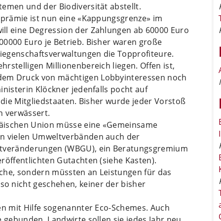
emen und der Biodiversität abstellt.
enprämie ist nun eine «Kappungsgrenze» im
ill eine Degression der Zahlungen ab 60000 Euro
00000 Euro je Betrieb. Bisher waren große
Liegenschaftsverwaltungen die Topprofiteure.
stelligen Millionenbereich liegen. Offen ist,
dem Druck von mächtigen Lobbyinteressen noch
nisterin Klöckner jedenfalls pocht auf
 die Mitgliedstaaten. Bisher wurde jeder Vorstoß
n verwässert.
päischen Union müsse eine «Gemeinsame
en vielen Umweltverbänden auch der
eltveränderungen (WBGU), ein Beratungsgremium
röffentlichten Gutachten (siehe Kasten).
che, sondern müssten an Leistungen für das
o nicht geschehen, keiner der bisher
ben mit Hilfe sogenannter Eco-Schemes. Auch
e gebunden. Landwirte sollen sie jedes Jahr neu