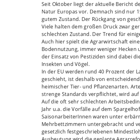
Seit Oktober liegt der aktuelle Bericht
Natur Europas vor. Demnach sind nur 1
gutem Zustand. Der Rückgang von gesch
Viele halten dem großen Druck zwar ger
schlechten Zustand. Der Trend für einig
Auch hier spielt die Agrarwirtschaft eine
Bodennutzung, immer weniger Hecken u
der Einsatz von Pestiziden sind dabei d
Insekten und Vögel.
In der EU werden rund 40 Prozent der La
geschieht, ist deshalb von entscheiden
heimischer Tier- und Pflanzenarten. Art
strenge Standards verpflichtet, wird auf
Auf die oft sehr schlechten Arbeitsbed
Jahr u.a. die Vorfälle auf dem Spargelh
SaisonarbeiterInnen waren unter erbär
Mehrbettzimmern untergebracht und verd
gesetzlich festgeschriebenen Mindestlo
Ausbeutung wird die geplante Agrarref