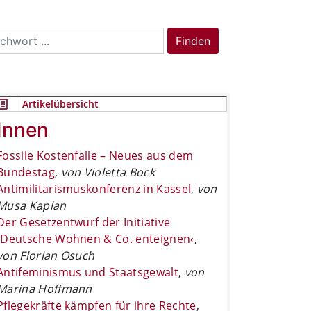
rch
Finden
Artikelübersicht
Innen
Fossile Kostenfalle – Neues aus dem
Bundestag
,
von Violetta Bock
Antimilitarismuskonferenz in Kassel
,
von
Musa Kaplan
Der Gesetzentwurf der Initiative
›Deutsche Wohnen & Co. enteignen‹
,
von Florian Osuch
Antifeminismus und Staatsgewalt
,
von
Marina Hoffmann
Pflegekräfte kämpfen für ihre Rechte
,