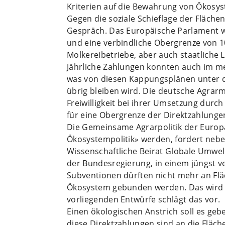
Kriterien auf die Bewahrung von Ökosyst
Gegen die soziale Schieflage der Fläch
Gespräch. Das Europäische Parlament w
und eine verbindliche Obergrenze von 1
Molkereibetriebe, aber auch staatliche 
Jährliche Zahlungen konnten auch im mehr
was von diesen Kappungsplänen unter 
übrig bleiben wird. Die deutsche Agrarmi
Freiwilligkeit bei ihrer Umsetzung durch
für eine Obergrenze der Direktzahlunge
Die Gemeinsame Agrarpolitik der Euro
Ökosystempolitik» werden, fordert neb
Wissenschaftliche Beirat Globale Umw
der Bundesregierung, in einem jüngst ve
Subventionen dürften nicht mehr an Flä
Ökosystem gebunden werden. Das wird s
vorliegenden Entwürfe schlägt das vor.
Einen ökologischen Anstrich soll es ge
diese Direktzahlungen sind an die Fläch