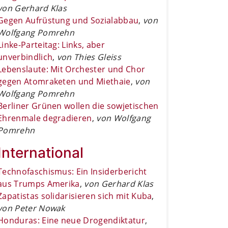
von Gerhard Klas
Gegen Aufrüstung und Sozialabbau
,
von
Wolfgang Pomrehn
Linke-Parteitag: Links, aber
unverbindlich
,
von Thies Gleiss
Lebenslaute: Mit Orchester und Chor
gegen Atomraketen und Miethaie
,
von
Wolfgang Pomrehn
Berliner Grünen wollen die sowjetischen
Ehrenmale degradieren
,
von Wolfgang
Pomrehn
International
Technofaschismus: Ein Insiderbericht
aus Trumps Amerika
,
von Gerhard Klas
Zapatistas solidarisieren sich mit Kuba
,
von Peter Nowak
Honduras: Eine neue Drogendiktatur
,