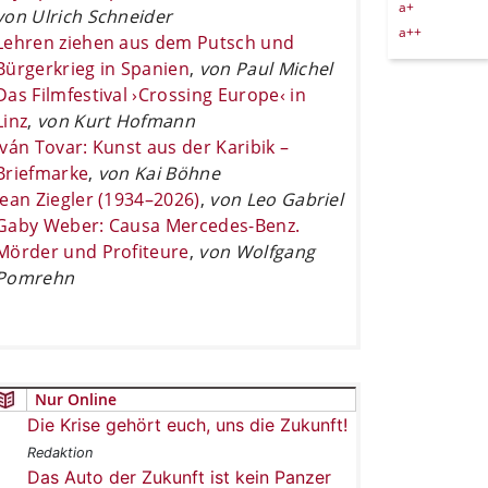
a+
von Ulrich Schneider
a++
Lehren ziehen aus dem Putsch und
Bürgerkrieg in Spanien
,
von Paul Michel
Das Filmfestival ›Crossing Europe‹ in
Linz
,
von Kurt Hofmann
Iván Tovar: Kunst aus der Karibik –
Briefmarke
,
von Kai Böhne
Jean Ziegler (1934–2026)
,
von Leo Gabriel
Gaby Weber: Causa Mercedes-Benz.
Mörder und Profiteure
,
von Wolfgang
Pomrehn
Nur Online
Die Krise gehört euch, uns die Zukunft!
Redaktion
Das Auto der Zukunft ist kein Panzer