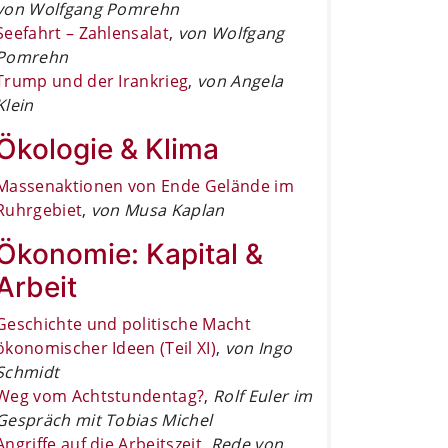
von Wolfgang Pomrehn
Seefahrt – Zahlensalat
,
von Wolfgang
Pomrehn
Trump und der Irankrieg
,
von Angela
Klein
Ökologie & Klima
Massenaktionen von Ende Gelände im
Ruhrgebiet
,
von Musa Kaplan
Ökonomie: Kapital &
Arbeit
Geschichte und politische Macht
ökonomischer Ideen (Teil XI)
,
von Ingo
Schmidt
Weg vom Achtstundentag?
,
Rolf Euler im
Gespräch mit Tobias Michel
Angriffe auf die Arbeitszeit
,
Rede von