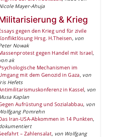
Nicole Mayer-Ahuja
Militarisierung & Krieg
Essays gegen den Krieg und für zivile
Konfliktlösung Hrsg. H.Theisen
,
von
Peter Nowak
Massenprotest gegen Handel mit Israel
,
von ak
Psychologische Mechanismen im
Umgang mit dem Genozid in Gaza
,
von
Iris Hefets
Antimilitarismuskonferenz in Kassel
,
von
Musa Kaplan
Gegen Aufrüstung und Sozialabbau
,
von
Wolfgang Pomrehn
Das Iran-USA-Abkommen in 14 Punkten
,
dokumentiert
Seefahrt – Zahlensalat
,
von Wolfgang