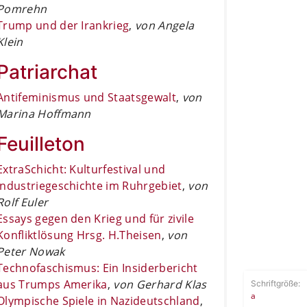
Pomrehn
Trump und der Irankrieg
,
von Angela
Klein
Patriarchat
Antifeminismus und Staatsgewalt
,
von
Marina Hoffmann
Feuilleton
ExtraSchicht: Kulturfestival und
Industriegeschichte im Ruhrgebiet
,
von
Rolf Euler
Essays gegen den Krieg und für zivile
Konfliktlösung Hrsg. H.Theisen
,
von
Peter Nowak
Technofaschismus: Ein Insiderbericht
aus Trumps Amerika
,
von Gerhard Klas
Schriftgröße:
a
Olympische Spiele in Nazideutschland
,