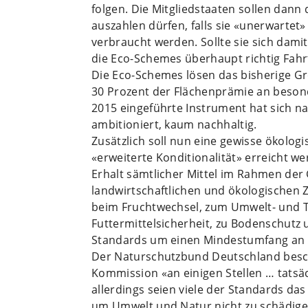
folgen. Die Mitgliedstaaten sollen dann
auszahlen dürfen, falls sie «unerwartet
verbraucht werden. Sollte sie sich dami
die Eco-Schemes überhaupt richtig Fah
Die Eco-Schemes lösen das bisherige G
30 Prozent der Flächenprämie an bes
2015 eingeführte Instrument hat sich n
ambitioniert, kaum nachhaltig.
Zusätzlich soll nun eine gewisse ökolog
«erweiterte Konditionalität» erreicht w
Erhalt sämtlicher Mittel im Rahmen der 
landwirtschaftlichen und ökologischen 
beim Fruchtwechsel, zum Umwelt- und T
Futtermittelsicherheit, zu Bodenschutz
Standards um einen Mindestumfang an n
Der Naturschutzbund Deutschland besch
Kommission «an einigen Stellen … tatsä
allerdings seien viele der Standards d
um Umwelt und Natur nicht zu schädigen