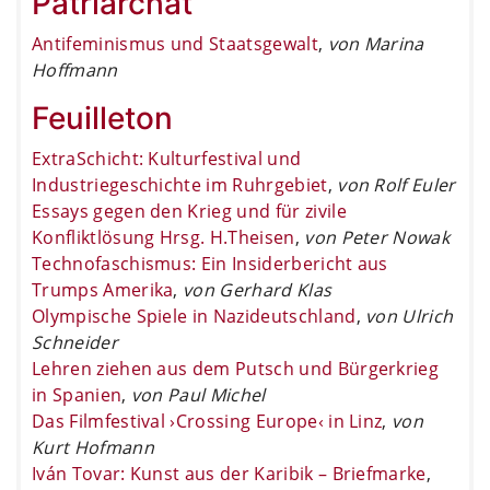
Patriarchat
Antifeminismus und Staatsgewalt
,
von Marina
Hoffmann
Feuilleton
ExtraSchicht: Kulturfestival und
Industriegeschichte im Ruhrgebiet
,
von Rolf Euler
Essays gegen den Krieg und für zivile
Konfliktlösung Hrsg. H.Theisen
,
von Peter Nowak
Technofaschismus: Ein Insiderbericht aus
Trumps Amerika
,
von Gerhard Klas
Olympische Spiele in Nazideutschland
,
von Ulrich
Schneider
Lehren ziehen aus dem Putsch und Bürgerkrieg
in Spanien
,
von Paul Michel
Das Filmfestival ›Crossing Europe‹ in Linz
,
von
Kurt Hofmann
Iván Tovar: Kunst aus der Karibik – Briefmarke
,