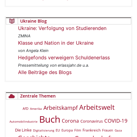
Ukraine Blog
Ukraine: Verfolgung von Studierenden
ZMINA
Klasse und Nation in der Ukraine
von Angela Klein
Hedgefonds verweigern Schuldenerlass
Pressemitteilung von erlassjahr.de u.a.
Alle Beiträge des Blogs
Zentrale Themen
Arbeitswelt
Arbeitskampf
AfD
Amerika
Buch
COVID-19
Corona
Coronavirus
Automobilindustrie
Die Linke
Frankreich
EU
Europa
Film
Frauen
Digitalisierung
Gaza