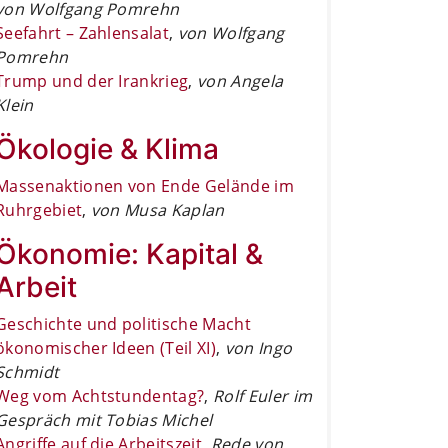
von Wolfgang Pomrehn
Seefahrt – Zahlensalat
,
von Wolfgang
Pomrehn
Trump und der Irankrieg
,
von Angela
Klein
Ökologie & Klima
Massenaktionen von Ende Gelände im
Ruhrgebiet
,
von Musa Kaplan
Ökonomie: Kapital &
Arbeit
Geschichte und politische Macht
ökonomischer Ideen (Teil XI)
,
von Ingo
Schmidt
Weg vom Achtstundentag?
,
Rolf Euler im
Gespräch mit Tobias Michel
Angriffe auf die Arbeitszeit
,
Rede von