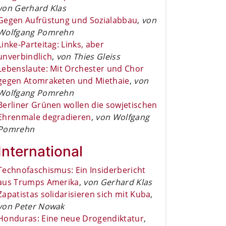
von Gerhard Klas
Gegen Aufrüstung und Sozialabbau
,
von
Wolfgang Pomrehn
Linke-Parteitag: Links, aber
unverbindlich
,
von Thies Gleiss
Lebenslaute: Mit Orchester und Chor
gegen Atomraketen und Miethaie
,
von
Wolfgang Pomrehn
Berliner Grünen wollen die sowjetischen
Ehrenmale degradieren
,
von Wolfgang
Pomrehn
International
Technofaschismus: Ein Insiderbericht
aus Trumps Amerika
,
von Gerhard Klas
Zapatistas solidarisieren sich mit Kuba
,
von Peter Nowak
Honduras: Eine neue Drogendiktatur
,