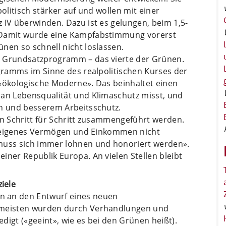
politisch stärker auf und wollen mit einer
 IV überwinden. Dazu ist es gelungen, beim 1,5-
 Damit wurde eine Kampfabstimmung vorerst
nen so schnell nicht loslassen.
s Grundsatzprogramm – das vierte der Grünen.
ogramms im Sinne des realpolitischen Kurses der
e «ökologische Moderne». Das beinhaltet einen
 an Lebensqualität und Klimaschutz misst, und
en und besserem Arbeitsschutz.
en Schritt für Schritt zusammengeführt werden.
ren eigenes Vermögen und Einkommen nicht
 muss sich immer lohnen und honoriert werden».
iner Republik Europa. An vielen Stellen bleibt
iele
n an den Entwurf eines neuen
ermeisten wurden durch Verhandlungen und
digt («geeint», wie es bei den Grünen heißt).