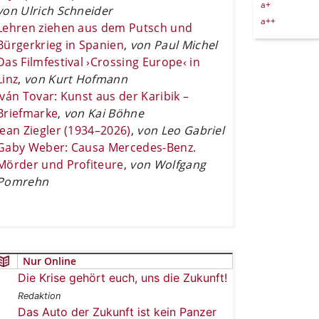
a+
von Ulrich Schneider
a++
Lehren ziehen aus dem Putsch und
Bürgerkrieg in Spanien
,
von Paul Michel
Das Filmfestival ›Crossing Europe‹ in
Linz
,
von Kurt Hofmann
Iván Tovar: Kunst aus der Karibik –
Briefmarke
,
von Kai Böhne
Jean Ziegler (1934–2026)
,
von Leo Gabriel
Gaby Weber: Causa Mercedes-Benz.
Mörder und Profiteure
,
von Wolfgang
Pomrehn
Nur Online
Die Krise gehört euch, uns die Zukunft!
Redaktion
Das Auto der Zukunft ist kein Panzer