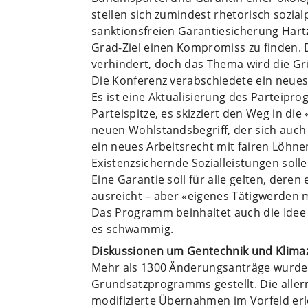
stellen sich zumindest rhetorisch sozial
sanktionsfreien Garantiesicherung Hartz
Grad-Ziel einen Kompromiss zu finden.
verhindert, doch das Thema wird die Grü
Die Konferenz verabschiedete ein neue
Es ist eine Aktualisierung des Parteipr
Parteispitze, es skizziert den Weg in di
neuen Wohlstandsbegriff, der sich auch
ein neues Arbeitsrecht mit fairen Löhn
Existenzsichernde Sozialleistungen soll
Eine Garantie soll für alle gelten, de
ausreicht – aber «eigenes Tätigwerden
Das Programm beinhaltet auch die Idee e
es schwammig.
Diskussionen um Gentechnik und Klimaz
Mehr als 1300 Änderungsanträge wurde
Grundsatzprogramms gestellt. Die all
modifizierte Übernahmen im Vorfeld erle