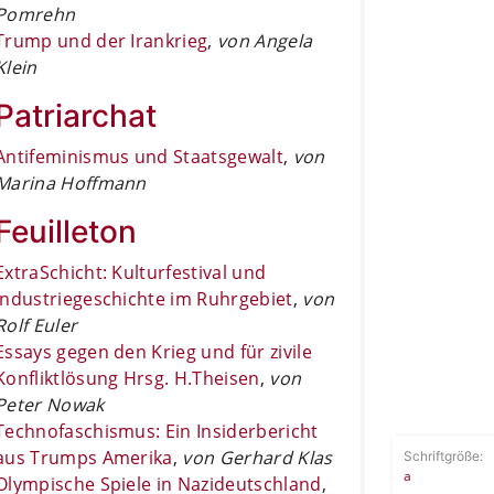
Pomrehn
Trump und der Irankrieg
,
von Angela
Klein
Patriarchat
Antifeminismus und Staatsgewalt
,
von
Marina Hoffmann
Feuilleton
ExtraSchicht: Kulturfestival und
Industriegeschichte im Ruhrgebiet
,
von
Rolf Euler
Essays gegen den Krieg und für zivile
Konfliktlösung Hrsg. H.Theisen
,
von
Peter Nowak
Technofaschismus: Ein Insiderbericht
aus Trumps Amerika
,
von Gerhard Klas
Schriftgröße:
a
Olympische Spiele in Nazideutschland
,