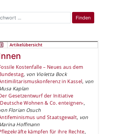
rch
Finden
Artikelübersicht
Innen
Fossile Kostenfalle – Neues aus dem
Bundestag
,
von Violetta Bock
Antimilitarismuskonferenz in Kassel
,
von
Musa Kaplan
Der Gesetzentwurf der Initiative
›Deutsche Wohnen & Co. enteignen‹
,
von Florian Osuch
Antifeminismus und Staatsgewalt
,
von
Marina Hoffmann
Pflegekräfte kämpfen für ihre Rechte
,