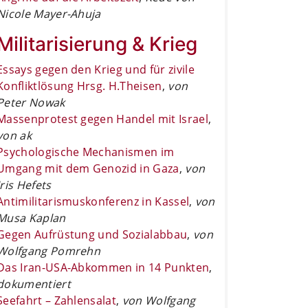
Nicole Mayer-Ahuja
Militarisierung & Krieg
Essays gegen den Krieg und für zivile
Konfliktlösung Hrsg. H.Theisen
,
von
Peter Nowak
Massenprotest gegen Handel mit Israel
,
von ak
Psychologische Mechanismen im
Umgang mit dem Genozid in Gaza
,
von
Iris Hefets
Antimilitarismuskonferenz in Kassel
,
von
Musa Kaplan
Gegen Aufrüstung und Sozialabbau
,
von
Wolfgang Pomrehn
Das Iran-USA-Abkommen in 14 Punkten
,
dokumentiert
Seefahrt – Zahlensalat
,
von Wolfgang