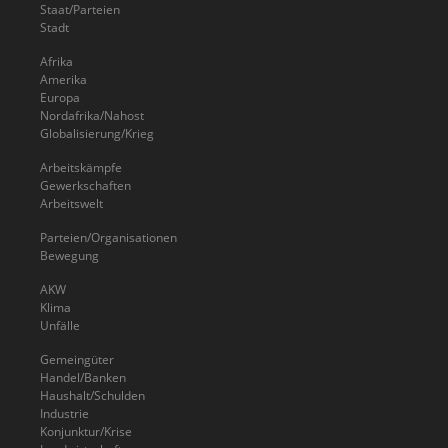
Staat/Parteien
Stadt
Afrika
Amerika
Europa
Nordafrika/Nahost
Globalisierung/Krieg
Arbeitskämpfe
Gewerkschaften
Arbeitswelt
Parteien/Organisationen
Bewegung
AKW
Klima
Unfälle
Gemeingüter
Handel/Banken
Haushalt/Schulden
Industrie
Konjunktur/Krise