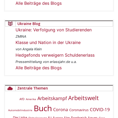
Alle Beiträge des Blogs
Ukraine Blog
Ukraine: Verfolgung von Studierenden
ZMINA
Klasse und Nation in der Ukraine
von Angela Klein
Hedgefonds verweigern Schuldenerlass
Pressemitteilung von erlassjahr.de u.a.
Alle Beiträge des Blogs
Zentrale Themen
Arbeitswelt
Arbeitskampf
AfD
Amerika
Buch
COVID-19
Corona
Coronavirus
Automobilindustrie
Die Linke
Frankreich
EU
Europa
Film
Frauen
Digitalisierung
Gaza