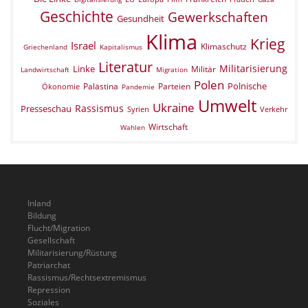
Geschichte
Gewerkschaften
Gesundheit
Klima
Krieg
Israel
Klimaschutz
Griechenland
Kapitalismus
Literatur
Militarisierung
Linke
Militär
Landwirtschaft
Migration
Polen
Polnische
Palästina
Parteien
Ökonomie
Pandemie
Umwelt
Ukraine
Rassismus
Presseschau
Verkehr
Syrien
Wirtschaft
Wahlen
Inland
Bildung
Flucht/Migration
Gesellschaft
Militarisierung/Rüstung
Patriarchat
Rassismus/Rechtsextremismus
Repression
Soziales