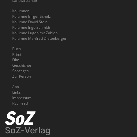
Landwirtschaft
Kolumnen
Kolumne Birger Scholz
Kolumne David Stein
Kolumne Ingo Schmidt
Kolumne Lügen mit Zahlen
Kolumne Manfred Dietenberger
Buch
Krimi
Film
Geschichte
Sonstiges
Zur Person
Abo
Links
Impressum
RSS Feed
SoZ-Verlag