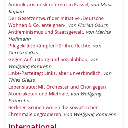
Antimilitarismuskonferenz in Kassel
,
von Musa
Kaplan
Der Gesetzentwurf der Initiative ›Deutsche
Wohnen & Co. enteignen‹
,
von Florian Osuch
Antifeminismus und Staatsgewalt
,
von Marina
Hoffmann
Pflegekräfte kämpfen für ihre Rechte
,
von
Gerhard Klas
Gegen Aufrüstung und Sozialabbau
,
von
Wolfgang Pomrehn
Linke-Parteitag: Links, aber unverbindlich
,
von
Thies Gleiss
Lebenslaute: Mit Orchester und Chor gegen
Atomraketen und Miethaie
,
von Wolfgang
Pomrehn
Berliner Grünen wollen die sowjetischen
Ehrenmale degradieren
,
von Wolfgang Pomrehn
International