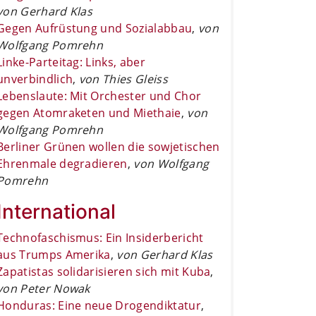
von Gerhard Klas
Gegen Aufrüstung und Sozialabbau
,
von
Wolfgang Pomrehn
Linke-Parteitag: Links, aber
unverbindlich
,
von Thies Gleiss
Lebenslaute: Mit Orchester und Chor
gegen Atomraketen und Miethaie
,
von
Wolfgang Pomrehn
Berliner Grünen wollen die sowjetischen
Ehrenmale degradieren
,
von Wolfgang
Pomrehn
International
Technofaschismus: Ein Insiderbericht
aus Trumps Amerika
,
von Gerhard Klas
Zapatistas solidarisieren sich mit Kuba
,
von Peter Nowak
Honduras: Eine neue Drogendiktatur
,