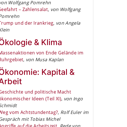
von Wolfgang Pomrehn
Seefahrt – Zahlensalat
,
von Wolfgang
Pomrehn
Trump und der Irankrieg
,
von Angela
Klein
Ökologie & Klima
Massenaktionen von Ende Gelände im
Ruhrgebiet
,
von Musa Kaplan
Ökonomie: Kapital &
Arbeit
Geschichte und politische Macht
ökonomischer Ideen (Teil XI)
,
von Ingo
Schmidt
Weg vom Achtstundentag?
,
Rolf Euler im
Gespräch mit Tobias Michel
Angriffe auf die Arbeitszeit
,
Rede von