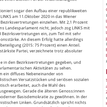
oniert sogar den Aufbau einer republikweiten
te LINKS am 11.Oktober 2020 in das Wiener
Bezirksvertretungen einziehen. Mit 2,1 Prozent
ins Landesparlament nicht, jedoch zog LINKS mit
Bezirksvertretungen ein, zum Teil mit sehr
ionsstärke. An diesem Erfolg hatte allerdings
eteiligung (2015: 75 Prozent) einen Anteil.
stärkste Partei, verzeichnete trotz absoluter
ge in den Bezirksvertretungen gegeben, und
arlamentarischen Aktivitäten zu sehen.
m ein diffuses Nebeneinander von
listischen Versatzstücken und seriösen sozialen
isch erarbeitet, auch die Wahl des
ausgewogen. Gerade die älteren Genoss:innen
n moderner Basisdemokratie zu gewöhnen. In der
istischen Linken. Grundsätzlich spricht nichts