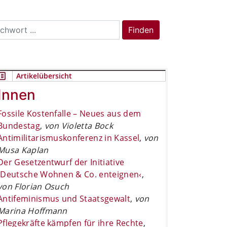
rch
Finden
Artikelübersicht
Innen
Fossile Kostenfalle – Neues aus dem
Bundestag
,
von Violetta Bock
Antimilitarismuskonferenz in Kassel
,
von
Musa Kaplan
Der Gesetzentwurf der Initiative
›Deutsche Wohnen & Co. enteignen‹
,
von Florian Osuch
Antifeminismus und Staatsgewalt
,
von
Marina Hoffmann
Pflegekräfte kämpfen für ihre Rechte
,