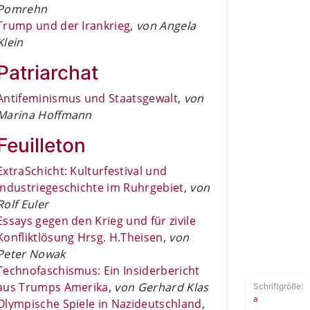
Pomrehn
Trump und der Irankrieg
,
von Angela
Klein
Patriarchat
Antifeminismus und Staatsgewalt
,
von
Marina Hoffmann
Feuilleton
ExtraSchicht: Kulturfestival und
Industriegeschichte im Ruhrgebiet
,
von
Rolf Euler
Essays gegen den Krieg und für zivile
Konfliktlösung Hrsg. H.Theisen
,
von
Peter Nowak
Technofaschismus: Ein Insiderbericht
aus Trumps Amerika
,
von Gerhard Klas
Schriftgröße:
a
Olympische Spiele in Nazideutschland
,