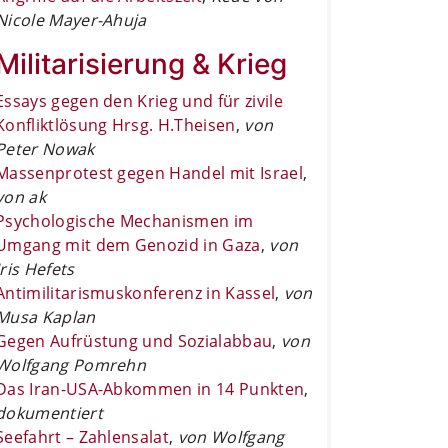
Nicole Mayer-Ahuja
Militarisierung & Krieg
Essays gegen den Krieg und für zivile
Konfliktlösung Hrsg. H.Theisen
,
von
Peter Nowak
Massenprotest gegen Handel mit Israel
,
von ak
Psychologische Mechanismen im
Umgang mit dem Genozid in Gaza
,
von
Iris Hefets
Antimilitarismuskonferenz in Kassel
,
von
Musa Kaplan
Gegen Aufrüstung und Sozialabbau
,
von
Wolfgang Pomrehn
Das Iran-USA-Abkommen in 14 Punkten
,
dokumentiert
Seefahrt – Zahlensalat
,
von Wolfgang