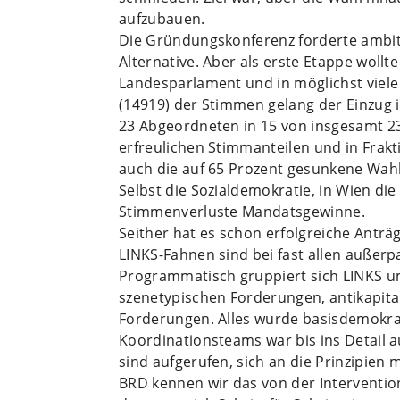
aufzubauen.
Die Gründungskonferenz forderte ambiti
Alternative. Aber als erste Etappe woll
Landesparlament und in möglichst viele 
(14919) der Stimmen gelang der Einzug 
23 Abgeordneten in 15 von insgesamt 23 
erfreulichen Stimmanteilen und in Frakt
auch die auf 65 Prozent gesunkene Wahlb
Selbst die Sozialdemokratie, in Wien die 
Stimmenverluste Mandatsgewinne.
Seither hat es schon erfolgreiche Anträ
LINKS-Fahnen sind bei fast allen außerp
Programmatisch gruppiert sich LINKS u
szenetypischen Forderungen, antikapita
Forderungen. Alles wurde basisdemokrat
Koordinationsteams war bis ins Detail 
sind aufgerufen, sich an die Prinzipie
BRD kennen wir das von der Intervention