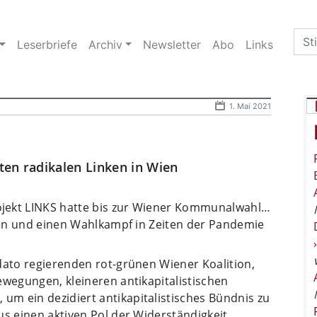
Sea
Leserbriefe
Archiv
Newsletter
Abo
Links
for:
1. Mai 2021
ten radikalen Linken in Wien
jekt LINKS hatte bis zur Wiener Kommunalwahl…
eren und einen Wahlkampf in Zeiten der Pandemie
dato regierenden rot-grünen Wiener Koalition,
ewegungen, kleineren antikapitalistischen
m ein dezidiert antikapitalistisches Bündnis zu
us einen aktiven Pol der Widerständigkeit