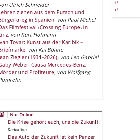
a+
von Ulrich Schneider
a++
Lehren ziehen aus dem Putsch und
Bürgerkrieg in Spanien
,
von Paul Michel
Das Filmfestival ›Crossing Europe‹ in
Linz
,
von Kurt Hofmann
Iván Tovar: Kunst aus der Karibik –
Briefmarke
,
von Kai Böhne
Jean Ziegler (1934–2026)
,
von Leo Gabriel
Gaby Weber: Causa Mercedes-Benz.
Mörder und Profiteure
,
von Wolfgang
Pomrehn
Nur Online
Die Krise gehört euch, uns die Zukunft!
Redaktion
Das Auto der Zukunft ist kein Panzer