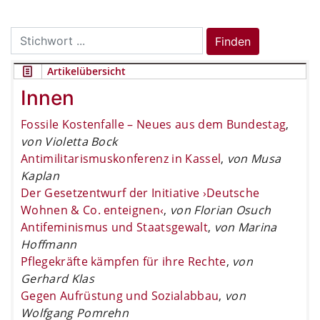
Search
Finden
for:
Artikelübersicht
Innen
Fossile Kostenfalle – Neues aus dem Bundestag
,
von Violetta Bock
Antimilitarismuskonferenz in Kassel
,
von Musa
Kaplan
Der Gesetzentwurf der Initiative ›Deutsche
Wohnen & Co. enteignen‹
,
von Florian Osuch
Antifeminismus und Staatsgewalt
,
von Marina
Hoffmann
Pflegekräfte kämpfen für ihre Rechte
,
von
Gerhard Klas
Gegen Aufrüstung und Sozialabbau
,
von
Wolfgang Pomrehn