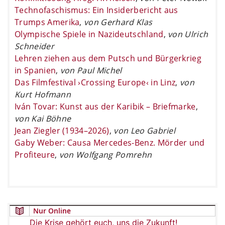
Technofaschismus: Ein Insiderbericht aus
Trumps Amerika
,
von Gerhard Klas
Olympische Spiele in Nazideutschland
,
von Ulrich
Schneider
Lehren ziehen aus dem Putsch und Bürgerkrieg
in Spanien
,
von Paul Michel
Das Filmfestival ›Crossing Europe‹ in Linz
,
von
Kurt Hofmann
Iván Tovar: Kunst aus der Karibik – Briefmarke
,
von Kai Böhne
Jean Ziegler (1934–2026)
,
von Leo Gabriel
Gaby Weber: Causa Mercedes-Benz. Mörder und
Profiteure
,
von Wolfgang Pomrehn
Nur Online
Die Krise gehört euch, uns die Zukunft!