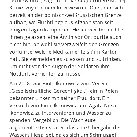
rechtswidrig“, sagt der linke Abgeordnete Maciej
Konieczny in einem Interview mit Onet, der sich
derzeit an der polnisch-weißrussischen Grenze
aufhält, wo Flüchtlinge aus Afghanistan seit
einigen Tagen kampieren. Helfer werden nicht zu
ihnen gelassen, eine Ärztin vor Ort durfte auch
nicht hin, ob wohl sie verzweifelt den Grenzen
vorführte, welche Medikamente si? im Karton
hat.. Sie vermeiden es zu essen und zu trinken,
um nicht vor den Augen der Soldaten ihre
Notdurft verrichten zu müssen.
Am 21. 8. war Piotr Ikonowicz vom Verein
„Gesellschaftliche Gerechtigkeit“, ein in Polen
bekannter Linker mit seiner Frau dort. Ein
Versuch von Piotr Ikonowicz und Agata Nosal-
Ikonowicz, zu intervenieren und Wasser zu
spenden. Vergeblich. Die Wachleute
argumentierten später, dass die Übergabe des
Wassers illegal sei, da es sich um Schmuggel