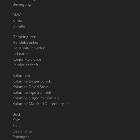
Bewegung
AKW
Klima
Unfälle
Gemeingüter
Handel/Banken
Haushalt/Schulden
Industrie
Konjunktur/Krise
Landwirtschaft
Kolumnen
Kolumne Birger Scholz
Kolumne David Stein
Kolumne Ingo Schmidt
Kolumne Lügen mit Zahlen
Kolumne Manfred Dietenberger
Buch
Krimi
Film
Geschichte
Sonstiges