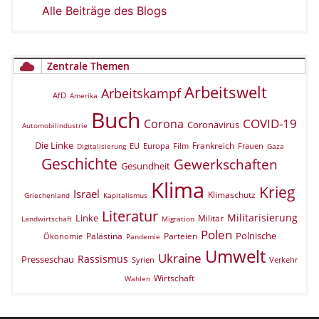
Alle Beiträge des Blogs
Zentrale Themen
Arbeitswelt
Arbeitskampf
AfD
Amerika
Buch
COVID-19
Corona
Coronavirus
Automobilindustrie
Die Linke
Frankreich
EU
Europa
Film
Frauen
Digitalisierung
Gaza
Geschichte
Gewerkschaften
Gesundheit
Klima
Krieg
Israel
Klimaschutz
Griechenland
Kapitalismus
Literatur
Militarisierung
Linke
Militär
Landwirtschaft
Migration
Polen
Polnische
Palästina
Parteien
Ökonomie
Pandemie
Umwelt
Ukraine
Rassismus
Presseschau
Verkehr
Syrien
Wirtschaft
Wahlen