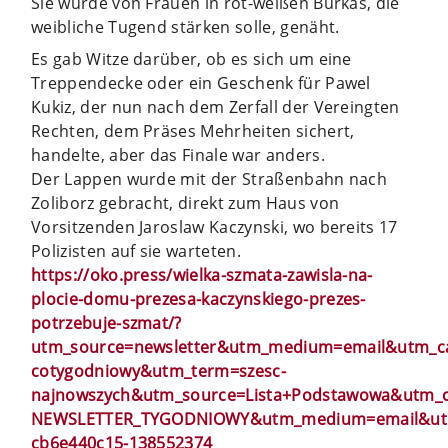
Sie wurde von Frauen in rot-weißen Burkas, die
weibliche Tugend stärken solle, genäht.
Es gab Witze darüber, ob es sich um eine
Treppendecke oder ein Geschenk für Pawel
Kukiz, der nun nach dem Zerfall der Vereingten
Rechten, dem Präses Mehrheiten sichert,
handelte, aber das Finale war anders.
Der Lappen wurde mit der Straßenbahn nach
Zoliborz gebracht, direkt zum Haus von
Vorsitzenden Jaroslaw Kaczynski, wo bereits 17
Polizisten auf sie warteten.
https://oko.press/wielka-szmata-zawisla-na-
plocie-domu-prezesa-kaczynskiego-prezes-
potrzebuje-szmat/?
utm_source=newsletter&utm_medium=email&utm_c
cotygodniowy&utm_term=szesc-
najnowszych&utm_source=Lista+Podstawowa&utm_
NEWSLETTER_TYGODNIOWY&utm_medium=email&utm
cb6e440c15-138552374