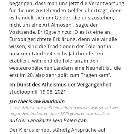
begangen, dass man uns jetzt die Verantwortung
für die uns zustehenden Gelder überträgt, denn
es handelt sich um Gelder, die uns zustehen,
nicht um eine Art Almosen“, sagte der
Vositzende. Er fügte hinzu: „Dies ist eine an
Europa gerichtete Erklärung, denn wie wir alle
wissen, sind die Traditionen der Toleranz in
unserem Land seit sechs Jahrhunderten
etabliert, während die Toleranz in den
westeuropäischen Ländern eine Neuheit ist, die
erst im 20. also sehr spät zum Tragen kam”.
Im Dunst des Atheismus der Vergangenheit
studioopinii, 19.08. 2021
Jan Niecis?aw Baudouin
ist ein Atheist, der in Polen geboren wurde, was so viel wie
nirgendwo bedeutet, da er 1845 geboren wurde, als es
auf der Landkarte
kein Polen gab.
Der Klerus erhebt ständig Ansprüche auf