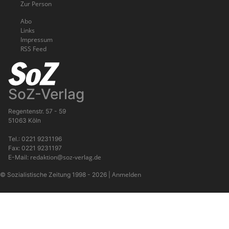
Zur Person
Abo
Links
Impressum
RSS Feed
SoZ-Verlag
Regentenstr. 57 - 59
51063 Köln
Tel.: 0221 9231196
Fax: 0221 9231197
redaktion@soz-verlag.de
E-Mail:
Anmelden
© Sozialistische Zeitung 1998 - 2026
|