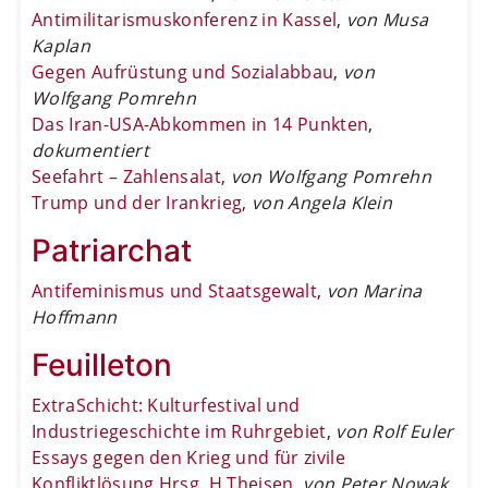
Antimilitarismuskonferenz in Kassel
,
von Musa
Kaplan
Gegen Aufrüstung und Sozialabbau
,
von
Wolfgang Pomrehn
Das Iran-USA-Abkommen in 14 Punkten
,
dokumentiert
Seefahrt – Zahlensalat
,
von Wolfgang Pomrehn
Trump und der Irankrieg
,
von Angela Klein
Patriarchat
Antifeminismus und Staatsgewalt
,
von Marina
Hoffmann
Feuilleton
ExtraSchicht: Kulturfestival und
Industriegeschichte im Ruhrgebiet
,
von Rolf Euler
Essays gegen den Krieg und für zivile
Konfliktlösung Hrsg. H.Theisen
,
von Peter Nowak