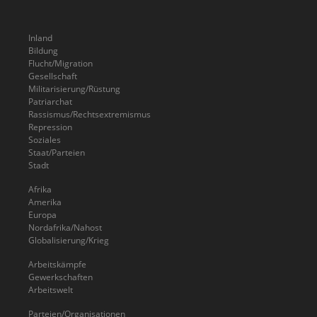
Inland
Bildung
Flucht/Migration
Gesellschaft
Militarisierung/Rüstung
Patriarchat
Rassismus/Rechtsextremismus
Repression
Soziales
Staat/Parteien
Stadt
Afrika
Amerika
Europa
Nordafrika/Nahost
Globalisierung/Krieg
Arbeitskämpfe
Gewerkschaften
Arbeitswelt
Parteien/Organisationen