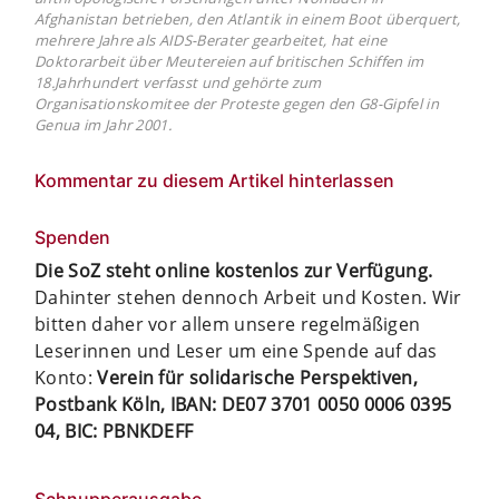
Afghanistan betrieben, den Atlantik in einem Boot überquert,
mehrere Jahre als AIDS-Berater gearbeitet, hat eine
Doktorarbeit über Meutereien auf britischen Schiffen im
18.Jahrhundert verfasst und gehörte zum
Organisationskomitee der Proteste gegen den G8-Gipfel in
Genua im Jahr 2001.
Kommentar zu diesem Artikel hinterlassen
Spenden
Die SoZ steht online kostenlos zur Verfügung.
Dahinter stehen dennoch Arbeit und Kosten. Wir
bitten daher vor allem unsere regelmäßigen
Leserinnen und Leser um eine Spende auf das
Konto:
Verein für solidarische Perspektiven,
Postbank Köln, IBAN: DE07 3701 0050 0006 0395
04, BIC: PBNKDEFF
Schnupperausgabe