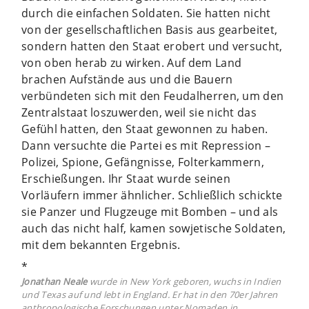
durch die einfachen Soldaten. Sie hatten nicht
von der gesellschaftlichen Basis aus gearbeitet,
sondern hatten den Staat erobert und versucht,
von oben herab zu wirken. Auf dem Land
brachen Aufstände aus und die Bauern
verbündeten sich mit den Feudalherren, um den
Zentralstaat loszuwerden, weil sie nicht das
Gefühl hatten, den Staat gewonnen zu haben.
Dann versuchte die Partei es mit Repression –
Polizei, Spione, Gefängnisse, Folterkammern,
Erschießungen. Ihr Staat wurde seinen
Vorläufern immer ähnlicher. Schließlich schickte
sie Panzer und Flugzeuge mit Bomben – und als
auch das nicht half, kamen sowjetische Soldaten,
mit dem bekannten Ergebnis.
*
Jonathan Neale
wurde in New York geboren, wuchs in Indien
und Texas auf und lebt in England. Er hat in den 70er Jahren
anthropologische Forschungen unter Nomaden in