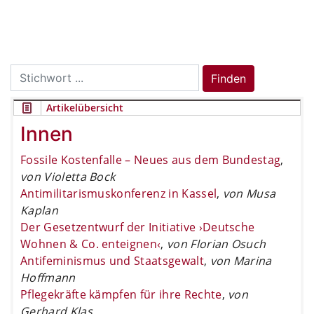
Search
Finden
for:
Artikelübersicht
Innen
Fossile Kostenfalle – Neues aus dem Bundestag
,
von Violetta Bock
Antimilitarismuskonferenz in Kassel
,
von Musa
Kaplan
Der Gesetzentwurf der Initiative ›Deutsche
Wohnen & Co. enteignen‹
,
von Florian Osuch
Antifeminismus und Staatsgewalt
,
von Marina
Hoffmann
Pflegekräfte kämpfen für ihre Rechte
,
von
Gerhard Klas