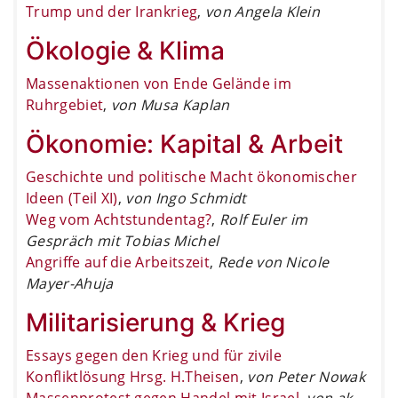
Trump und der Irankrieg
,
von Angela Klein
Ökologie & Klima
Massenaktionen von Ende Gelände im
Ruhrgebiet
,
von Musa Kaplan
Ökonomie: Kapital & Arbeit
Geschichte und politische Macht ökonomischer
Ideen (Teil XI)
,
von Ingo Schmidt
Weg vom Achtstundentag?
,
Rolf Euler im
Gespräch mit Tobias Michel
Angriffe auf die Arbeitszeit
,
Rede von Nicole
Mayer-Ahuja
Militarisierung & Krieg
Essays gegen den Krieg und für zivile
Konfliktlösung Hrsg. H.Theisen
,
von Peter Nowak
Massenprotest gegen Handel mit Israel
,
von ak