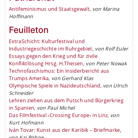
Antifeminismus und Staatsgewalt
,
von Marina
Hoffmann
Feuilleton
ExtraSchicht: Kulturfestival und
Industriegeschichte im Ruhrgebiet
,
von Rolf Euler
Essays gegen den Krieg und für zivile
Konfliktlösung Hrsg. H.Theisen
,
von Peter Nowak
Technofaschismus: Ein Insiderbericht aus
Trumps Amerika
,
von Gerhard Klas
Olympische Spiele in Nazideutschland
,
von Ulrich
Schneider
Lehren ziehen aus dem Putsch und Bürgerkrieg
in Spanien
,
von Paul Michel
Das Filmfestival ›Crossing Europe‹ in Linz
,
von
Kurt Hofmann
Iván Tovar: Kunst aus der Karibik – Briefmarke
,
von Kai Böhne