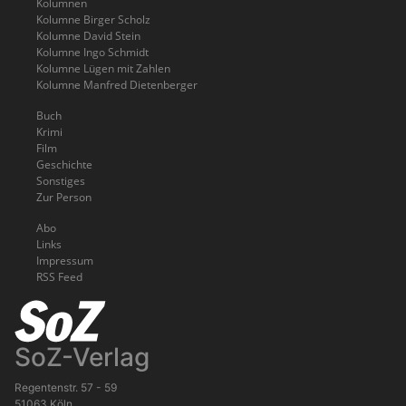
Kolumnen
Kolumne Birger Scholz
Kolumne David Stein
Kolumne Ingo Schmidt
Kolumne Lügen mit Zahlen
Kolumne Manfred Dietenberger
Buch
Krimi
Film
Geschichte
Sonstiges
Zur Person
Abo
Links
Impressum
RSS Feed
SoZ-Verlag
Regentenstr. 57 - 59
51063 Köln