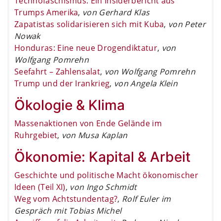
Technofaschismus: Ein Insiderbericht aus
Trumps Amerika
,
von Gerhard Klas
Zapatistas solidarisieren sich mit Kuba
,
von Peter
Nowak
Honduras: Eine neue Drogendiktatur
,
von
Wolfgang Pomrehn
Seefahrt – Zahlensalat
,
von Wolfgang Pomrehn
Trump und der Irankrieg
,
von Angela Klein
Ökologie & Klima
Massenaktionen von Ende Gelände im
Ruhrgebiet
,
von Musa Kaplan
Ökonomie: Kapital & Arbeit
Geschichte und politische Macht ökonomischer
Ideen (Teil XI)
,
von Ingo Schmidt
Weg vom Achtstundentag?
,
Rolf Euler im
Gespräch mit Tobias Michel