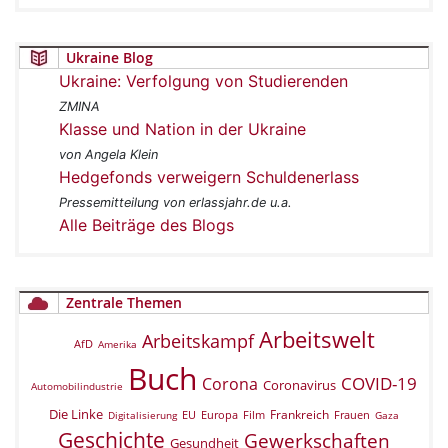
Ukraine Blog
Ukraine: Verfolgung von Studierenden
ZMINA
Klasse und Nation in der Ukraine
von Angela Klein
Hedgefonds verweigern Schuldenerlass
Pressemitteilung von erlassjahr.de u.a.
Alle Beiträge des Blogs
Zentrale Themen
Arbeitswelt
Arbeitskampf
AfD
Amerika
Buch
COVID-19
Corona
Coronavirus
Automobilindustrie
Die Linke
Frankreich
EU
Europa
Film
Frauen
Digitalisierung
Gaza
Geschichte
Gewerkschaften
Gesundheit