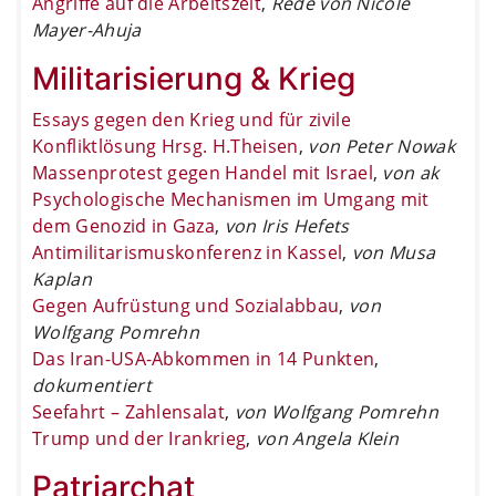
Angriffe auf die Arbeitszeit
,
Rede von Nicole
Mayer-Ahuja
Militarisierung & Krieg
Essays gegen den Krieg und für zivile
Konfliktlösung Hrsg. H.Theisen
,
von Peter Nowak
Massenprotest gegen Handel mit Israel
,
von ak
Psychologische Mechanismen im Umgang mit
dem Genozid in Gaza
,
von Iris Hefets
Antimilitarismuskonferenz in Kassel
,
von Musa
Kaplan
Gegen Aufrüstung und Sozialabbau
,
von
Wolfgang Pomrehn
Das Iran-USA-Abkommen in 14 Punkten
,
dokumentiert
Seefahrt – Zahlensalat
,
von Wolfgang Pomrehn
Trump und der Irankrieg
,
von Angela Klein
Patriarchat