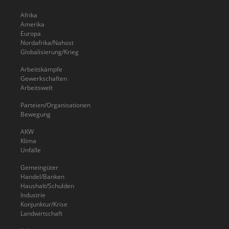
Afrika
Amerika
Europa
Nordafrika/Nahost
Globalisierung/Krieg
Arbeitskämpfe
Gewerkschaften
Arbeitswelt
Parteien/Organisationen
Bewegung
AKW
Klima
Unfälle
Gemeingüter
Handel/Banken
Haushalt/Schulden
Industrie
Konjunktur/Krise
Landwirtschaft