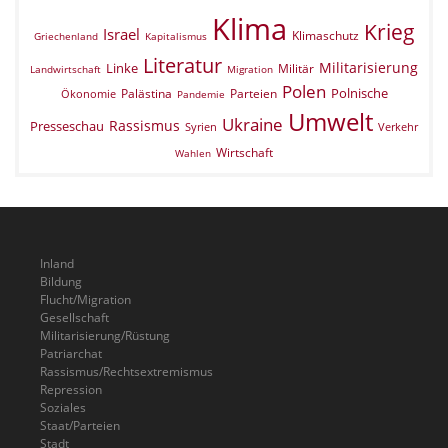
Klima
Krieg
Israel
Klimaschutz
Griechenland
Kapitalismus
Literatur
Militarisierung
Linke
Militär
Landwirtschaft
Migration
Polen
Polnische
Palästina
Parteien
Ökonomie
Pandemie
Umwelt
Ukraine
Rassismus
Presseschau
Verkehr
Syrien
Wirtschaft
Wahlen
Inland
Bildung
Flucht/Migration
Gesellschaft
Militarisierung/Rüstung
Patriarchat
Rassismus/Rechtsextremismus
Repression
Soziales
Staat/Parteien
Stadt