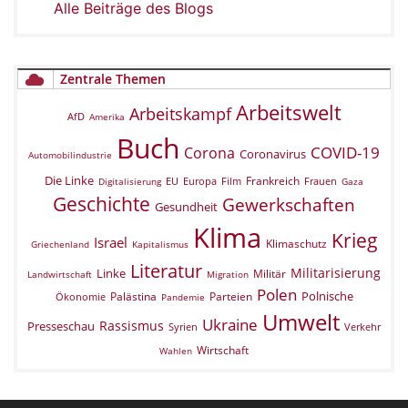
Alle Beiträge des Blogs
Zentrale Themen
Arbeitswelt
Arbeitskampf
AfD
Amerika
Buch
COVID-19
Corona
Coronavirus
Automobilindustrie
Die Linke
Frankreich
EU
Europa
Film
Frauen
Digitalisierung
Gaza
Geschichte
Gewerkschaften
Gesundheit
Klima
Krieg
Israel
Klimaschutz
Griechenland
Kapitalismus
Literatur
Militarisierung
Linke
Militär
Landwirtschaft
Migration
Polen
Polnische
Palästina
Parteien
Ökonomie
Pandemie
Umwelt
Ukraine
Rassismus
Presseschau
Verkehr
Syrien
Wirtschaft
Wahlen