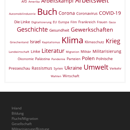
Arbeitswelt
Arbeitskampf
AfD
Amerika
Buch
COVID-19
Corona
Coronavirus
Automobilindustrie
Die Linke
Frankreich
EU
Europa
Film
Frauen
Digitalisierung
Gaza
Geschichte
Gewerkschaften
Gesundheit
Klima
Krieg
Israel
Klimaschutz
Griechenland
Kapitalismus
Literatur
Militarisierung
Linke
Militär
Landwirtschaft
Migration
Polen
Polnische
Palästina
Parteien
Ökonomie
Pandemie
Umwelt
Ukraine
Rassismus
Presseschau
Verkehr
Syrien
Wirtschaft
Wahlen
Inland
Bildung
Flucht/Migration
Gesellschaft
Militarisierung/Rüstung