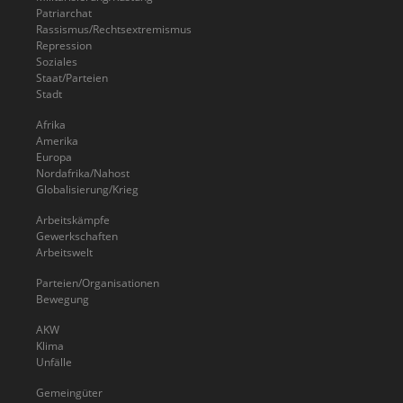
Patriarchat
Rassismus/Rechtsextremismus
Repression
Soziales
Staat/Parteien
Stadt
Afrika
Amerika
Europa
Nordafrika/Nahost
Globalisierung/Krieg
Arbeitskämpfe
Gewerkschaften
Arbeitswelt
Parteien/Organisationen
Bewegung
AKW
Klima
Unfälle
Gemeingüter