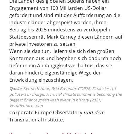
Die Länder des globalen Südens haben ein
Engagement von 100 Milliarden US-Dollar
gefordert und sind mit der Aufforderung an die
Industrieländer abgespeist worden, ihren
Beitrag bis 2025 mindestens zu verdoppeln.
Stattdessen rät Mark Carney diesen Ländern auf
private Investoren zu setzen.
Wenn sie das tun, liefern sie sich den großen
Konzernen aus und begeben sich dadurch noch
tiefer in ein Abhängigkeitsverhältnis, das sie
daran hindert, eigenständige Wege der
Entwicklung einzuschlagen.
Quelle
: Kenneth Haar, Brid Brennan: COP26. Financiers of
polluters in charge. A crucial climate summit is becoming the
biggest finance greenwash event in history (2021).
Veröffentlicht von
Corporate Europe Observatory
und dem
Transnational Institute
.