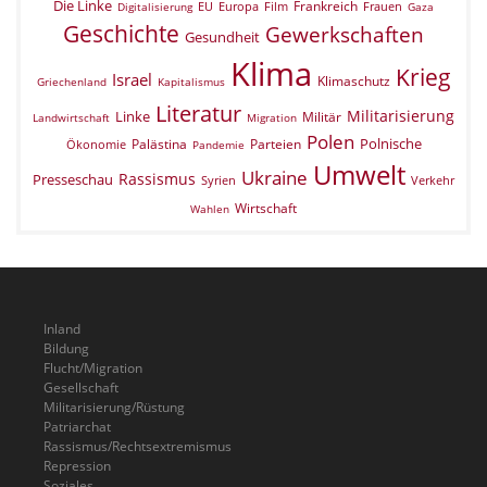
Die Linke
Frankreich
EU
Europa
Film
Frauen
Digitalisierung
Gaza
Geschichte
Gewerkschaften
Gesundheit
Klima
Krieg
Israel
Klimaschutz
Griechenland
Kapitalismus
Literatur
Militarisierung
Linke
Militär
Landwirtschaft
Migration
Polen
Polnische
Palästina
Parteien
Ökonomie
Pandemie
Umwelt
Ukraine
Rassismus
Presseschau
Verkehr
Syrien
Wirtschaft
Wahlen
Inland
Bildung
Flucht/Migration
Gesellschaft
Militarisierung/Rüstung
Patriarchat
Rassismus/Rechtsextremismus
Repression
Soziales