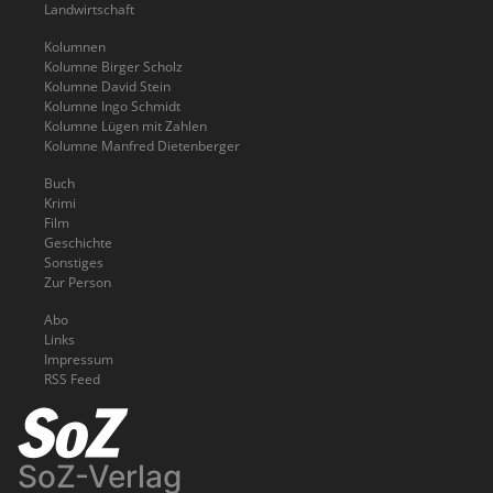
Landwirtschaft
Kolumnen
Kolumne Birger Scholz
Kolumne David Stein
Kolumne Ingo Schmidt
Kolumne Lügen mit Zahlen
Kolumne Manfred Dietenberger
Buch
Krimi
Film
Geschichte
Sonstiges
Zur Person
Abo
Links
Impressum
RSS Feed
SoZ-Verlag