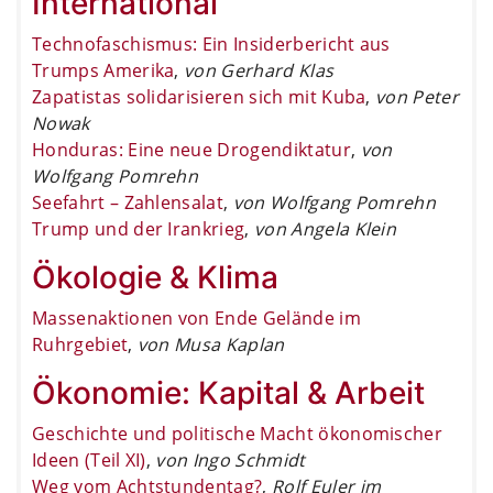
International
Technofaschismus: Ein Insiderbericht aus
Trumps Amerika
,
von Gerhard Klas
Zapatistas solidarisieren sich mit Kuba
,
von Peter
Nowak
Honduras: Eine neue Drogendiktatur
,
von
Wolfgang Pomrehn
Seefahrt – Zahlensalat
,
von Wolfgang Pomrehn
Trump und der Irankrieg
,
von Angela Klein
Ökologie & Klima
Massenaktionen von Ende Gelände im
Ruhrgebiet
,
von Musa Kaplan
Ökonomie: Kapital & Arbeit
Geschichte und politische Macht ökonomischer
Ideen (Teil XI)
,
von Ingo Schmidt
Weg vom Achtstundentag?
,
Rolf Euler im