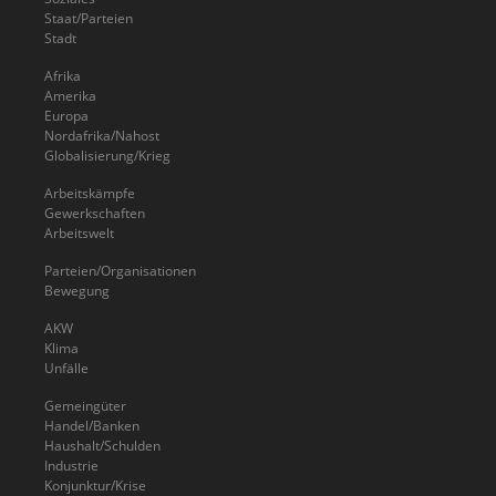
Staat/Parteien
Stadt
Afrika
Amerika
Europa
Nordafrika/Nahost
Globalisierung/Krieg
Arbeitskämpfe
Gewerkschaften
Arbeitswelt
Parteien/Organisationen
Bewegung
AKW
Klima
Unfälle
Gemeingüter
Handel/Banken
Haushalt/Schulden
Industrie
Konjunktur/Krise