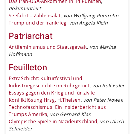
Das Iran-USA-Abkommen in 14 Punkten
,
dokumentiert
Seefahrt – Zahlensalat
,
von Wolfgang Pomrehn
Trump und der Irankrieg
,
von Angela Klein
Patriarchat
Antifeminismus und Staatsgewalt
,
von Marina
Hoffmann
Feuilleton
ExtraSchicht: Kulturfestival und
Industriegeschichte im Ruhrgebiet
,
von Rolf Euler
Essays gegen den Krieg und für zivile
Konfliktlösung Hrsg. H.Theisen
,
von Peter Nowak
Technofaschismus: Ein Insiderbericht aus
Trumps Amerika
,
von Gerhard Klas
Olympische Spiele in Nazideutschland
,
von Ulrich
Schneider