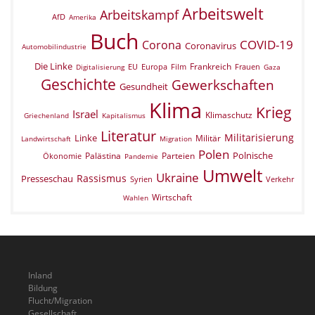
Arbeitswelt
Arbeitskampf
AfD
Amerika
Buch
COVID-19
Corona
Coronavirus
Automobilindustrie
Die Linke
Frankreich
EU
Europa
Film
Frauen
Digitalisierung
Gaza
Geschichte
Gewerkschaften
Gesundheit
Klima
Krieg
Israel
Klimaschutz
Griechenland
Kapitalismus
Literatur
Militarisierung
Linke
Militär
Landwirtschaft
Migration
Polen
Polnische
Palästina
Parteien
Ökonomie
Pandemie
Umwelt
Ukraine
Rassismus
Presseschau
Verkehr
Syrien
Wirtschaft
Wahlen
Inland
Bildung
Flucht/Migration
Gesellschaft