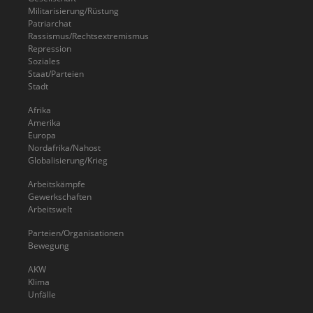
Militarisierung/Rüstung
Patriarchat
Rassismus/Rechtsextremismus
Repression
Soziales
Staat/Parteien
Stadt
Afrika
Amerika
Europa
Nordafrika/Nahost
Globalisierung/Krieg
Arbeitskämpfe
Gewerkschaften
Arbeitswelt
Parteien/Organisationen
Bewegung
AKW
Klima
Unfälle