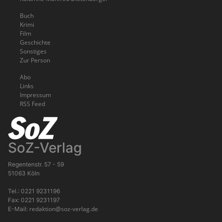
Buch
Krimi
Film
Geschichte
Sonstiges
Zur Person
Abo
Links
Impressum
RSS Feed
SoZ-Verlag
Regentenstr. 57 - 59
51063 Köln
Tel.: 0221 9231196
Fax: 0221 9231197
redaktion@soz-verlag.de
E-Mail: