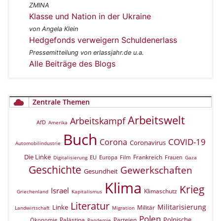
ZMINA
Klasse und Nation in der Ukraine
von Angela Klein
Hedgefonds verweigern Schuldenerlass
Pressemitteilung von erlassjahr.de u.a.
Alle Beiträge des Blogs
Zentrale Themen
Arbeitswelt
Arbeitskampf
AfD
Amerika
Buch
COVID-19
Corona
Coronavirus
Automobilindustrie
Die Linke
Frankreich
EU
Europa
Film
Frauen
Digitalisierung
Gaza
Geschichte
Gewerkschaften
Gesundheit
Klima
Krieg
Israel
Klimaschutz
Griechenland
Kapitalismus
Literatur
Militarisierung
Linke
Militär
Landwirtschaft
Migration
Polen
Polnische
Palästina
Parteien
Ökonomie
Pandemie