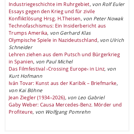
Industriegeschichte im Ruhrgebiet
,
von Rolf Euler
Essays gegen den Krieg und für zivile
Konfliktlösung Hrsg. H.Theisen
,
von Peter Nowak
Technofaschismus: Ein Insiderbericht aus
Trumps Amerika
,
von Gerhard Klas
Olympische Spiele in Nazideutschland
,
von Ulrich
Schneider
Lehren ziehen aus dem Putsch und Bürgerkrieg
in Spanien
,
von Paul Michel
Das Filmfestival ›Crossing Europe‹ in Linz
,
von
Kurt Hofmann
Iván Tovar: Kunst aus der Karibik – Briefmarke
,
von Kai Böhne
Jean Ziegler (1934–2026)
,
von Leo Gabriel
Gaby Weber: Causa Mercedes-Benz. Mörder und
Profiteure
,
von Wolfgang Pomrehn