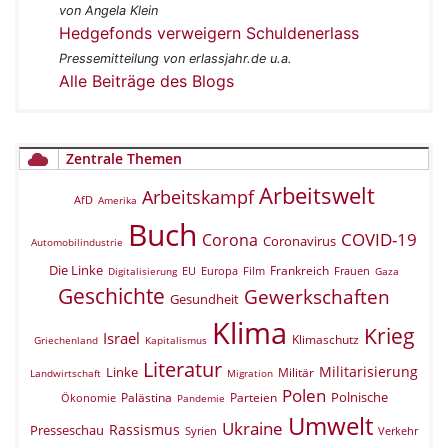
von Angela Klein
Hedgefonds verweigern Schuldenerlass
Pressemitteilung von erlassjahr.de u.a.
Alle Beiträge des Blogs
Zentrale Themen
Arbeitswelt
Arbeitskampf
AfD
Amerika
Buch
COVID-19
Corona
Coronavirus
Automobilindustrie
Die Linke
Frankreich
EU
Europa
Film
Frauen
Digitalisierung
Gaza
Geschichte
Gewerkschaften
Gesundheit
Klima
Krieg
Israel
Klimaschutz
Griechenland
Kapitalismus
Literatur
Militarisierung
Linke
Militär
Landwirtschaft
Migration
Polen
Polnische
Palästina
Parteien
Ökonomie
Pandemie
Umwelt
Ukraine
Rassismus
Presseschau
Verkehr
Syrien