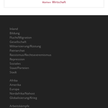
Wirtschaft
Wahlen
Inland
Bildung
Flucht/Migration
Gesellschaft
Militarisierung/Rüstung
Patriarchat
Rassismus/Rechtsextremismus
Repression
Soziales
Staat/Parteien
Stadt
Afrika
Amerika
Europa
Nordafrika/Nahost
Globalisierung/Krieg
Arbeitskämpfe