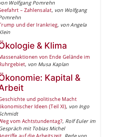
von Wolfgang Pomrehn
Seefahrt – Zahlensalat
,
von Wolfgang
Pomrehn
Trump und der Irankrieg
,
von Angela
Klein
Ökologie & Klima
Massenaktionen von Ende Gelände im
Ruhrgebiet
,
von Musa Kaplan
Ökonomie: Kapital &
Arbeit
Geschichte und politische Macht
ökonomischer Ideen (Teil XI)
,
von Ingo
Schmidt
Weg vom Achtstundentag?
,
Rolf Euler im
Gespräch mit Tobias Michel
Angriffe auf die Arbeitszeit
,
Rede von