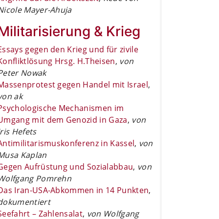
Nicole Mayer-Ahuja
Militarisierung & Krieg
Essays gegen den Krieg und für zivile
Konfliktlösung Hrsg. H.Theisen
,
von
Peter Nowak
Massenprotest gegen Handel mit Israel
,
von ak
Psychologische Mechanismen im
Umgang mit dem Genozid in Gaza
,
von
Iris Hefets
Antimilitarismuskonferenz in Kassel
,
von
Musa Kaplan
Gegen Aufrüstung und Sozialabbau
,
von
Wolfgang Pomrehn
Das Iran-USA-Abkommen in 14 Punkten
,
dokumentiert
Seefahrt – Zahlensalat
,
von Wolfgang