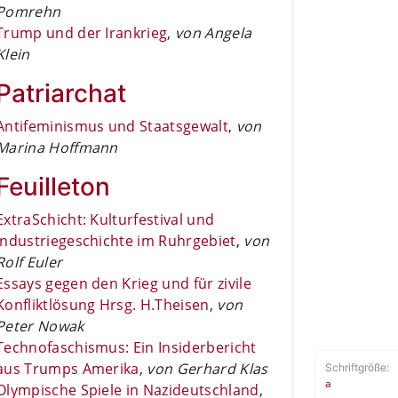
Pomrehn
Trump und der Irankrieg
,
von Angela
Klein
Patriarchat
Antifeminismus und Staatsgewalt
,
von
Marina Hoffmann
Feuilleton
ExtraSchicht: Kulturfestival und
Industriegeschichte im Ruhrgebiet
,
von
Rolf Euler
Essays gegen den Krieg und für zivile
Konfliktlösung Hrsg. H.Theisen
,
von
Peter Nowak
Technofaschismus: Ein Insiderbericht
aus Trumps Amerika
,
von Gerhard Klas
Schriftgröße:
a
Olympische Spiele in Nazideutschland
,