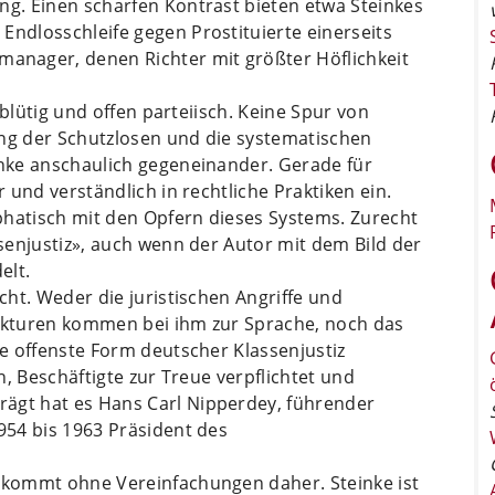
ng. Einen scharfen Kontrast bieten etwa Steinkes
Endlosschleife gegen Prostituierte einerseits
nager, denen Richter mit größter Höflichkeit
ltblütig und offen parteiisch. Keine Spur von
ung der Schutzlosen und die systematischen
inke anschaulich gegeneinander. Gerade für
r und verständlich in rechtliche Praktiken ein.
phatisch mit den Opfern dieses Systems. Zurecht
ssenjustiz», auch wenn der Autor mit dem Bild der
elt.
echt. Weder die juristischen Angriffe und
rukturen kommen bei ihm zur Sprache, noch das
ie offenste Form deutscher Klassenjustiz
en, Beschäftigte zur Treue verpflichtet und
ägt hat es Hans Carl Nipperdey, führender
1954 bis 1963 Präsident des
s kommt ohne Vereinfachungen daher. Steinke ist