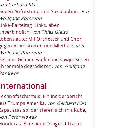
von Gerhard Klas
Gegen Aufrüstung und Sozialabbau
,
von
Wolfgang Pomrehn
Linke-Parteitag: Links, aber
unverbindlich
,
von Thies Gleiss
Lebenslaute: Mit Orchester und Chor
gegen Atomraketen und Miethaie
,
von
Wolfgang Pomrehn
Berliner Grünen wollen die sowjetischen
Ehrenmale degradieren
,
von Wolfgang
Pomrehn
International
Technofaschismus: Ein Insiderbericht
aus Trumps Amerika
,
von Gerhard Klas
Zapatistas solidarisieren sich mit Kuba
,
von Peter Nowak
Honduras: Eine neue Drogendiktatur
,