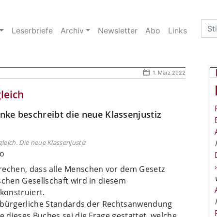
Sea
Leserbriefe
Archiv
Newsletter
Abo
Links
for:
1. März 2022
leich
inke beschreibt die neue Klassenjustiz
gleich. Die neue Klassenjustiz
ro
prechen, dass alle Menschen vor dem Gesetz
schen Gesellschaft wird in diesem
konstruiert.
ter bürgerliche Standards der Rechtsanwendung
e dieses Buches sei die Frage gestattet, welche