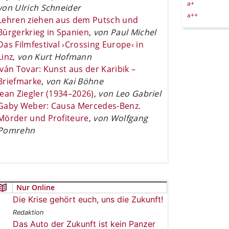
a+
von Ulrich Schneider
a++
Lehren ziehen aus dem Putsch und
Bürgerkrieg in Spanien
,
von Paul Michel
Das Filmfestival ›Crossing Europe‹ in
Linz
,
von Kurt Hofmann
Iván Tovar: Kunst aus der Karibik –
Briefmarke
,
von Kai Böhne
Jean Ziegler (1934–2026)
,
von Leo Gabriel
Gaby Weber: Causa Mercedes-Benz.
Mörder und Profiteure
,
von Wolfgang
Pomrehn
Nur Online
Die Krise gehört euch, uns die Zukunft!
Redaktion
Das Auto der Zukunft ist kein Panzer