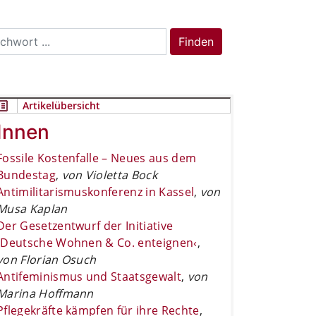
rch
Finden
Artikelübersicht
Innen
Fossile Kostenfalle – Neues aus dem
Bundestag
,
von Violetta Bock
Antimilitarismuskonferenz in Kassel
,
von
Musa Kaplan
Der Gesetzentwurf der Initiative
›Deutsche Wohnen & Co. enteignen‹
,
von Florian Osuch
Antifeminismus und Staatsgewalt
,
von
Marina Hoffmann
Pflegekräfte kämpfen für ihre Rechte
,