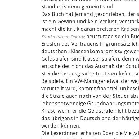
Standards denn gemeint sind.
Das Buch hat jemand geschrieben, der se
ist ein Gewinn und kein Verlust, verstä
macht die Kritik daran breiteren Kreise
heutzutage so ein Buc
Süddeutschen Zeitung
Erosion des Vertrauens in grundsätzlic
deutschen «Klassenkompromiss» gewer
Geldstrafen sind Klassenstrafen, denn we
entscheidet nicht das Ausmaß der Schuld
Steinke herausgearbeitet. Dazu liefert 
Beispiele. Ein VW-Manager etwa, der we
verurteilt wird, kommt finanziell unbe
die Strafe auch noch von der Steuer ab
lebensnotwendige Grundnahrungsmittel 
Knast, wenn er die Geldstrafe nicht beza
das übrigens in Deutschland der häufigs
werden können.
Die Leser:innen erhalten über die Vielzah