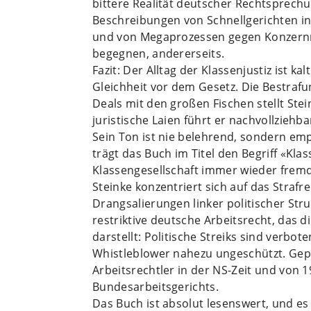
bittere Realität deutscher Rechtsprechu
Beschreibungen von Schnellgerichten in 
und von Megaprozessen gegen Konzernma
begegnen, andererseits.
Fazit: Der Alltag der Klassenjustiz ist ka
Gleichheit vor dem Gesetz. Die Bestraf
Deals mit den großen Fischen stellt Ste
juristische Laien führt er nachvollziehba
Sein Ton ist nie belehrend, sondern em
trägt das Buch im Titel den Begriff «Kla
Klassengesellschaft immer wieder fremd
Steinke konzentriert sich auf das Strafr
Drangsalierungen linker politischer St
restriktive deutsche Arbeitsrecht, das d
darstellt: Politische Streiks sind verbot
Whistleblower nahezu ungeschützt. Gepr
Arbeitsrechtler in der NS-Zeit und von 
Bundesarbeitsgerichts.
Das Buch ist absolut lesenswert, und e