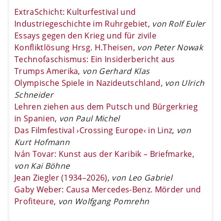
ExtraSchicht: Kulturfestival und
Industriegeschichte im Ruhrgebiet
,
von Rolf Euler
Essays gegen den Krieg und für zivile
Konfliktlösung Hrsg. H.Theisen
,
von Peter Nowak
Technofaschismus: Ein Insiderbericht aus
Trumps Amerika
,
von Gerhard Klas
Olympische Spiele in Nazideutschland
,
von Ulrich
Schneider
Lehren ziehen aus dem Putsch und Bürgerkrieg
in Spanien
,
von Paul Michel
Das Filmfestival ›Crossing Europe‹ in Linz
,
von
Kurt Hofmann
Iván Tovar: Kunst aus der Karibik – Briefmarke
,
von Kai Böhne
Jean Ziegler (1934–2026)
,
von Leo Gabriel
Gaby Weber: Causa Mercedes-Benz. Mörder und
Profiteure
,
von Wolfgang Pomrehn