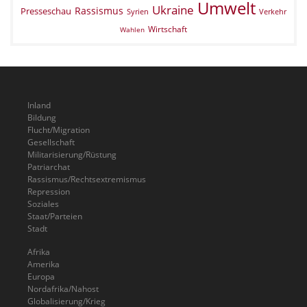
Umwelt
Ukraine
Rassismus
Presseschau
Verkehr
Syrien
Wirtschaft
Wahlen
Inland
Bildung
Flucht/Migration
Gesellschaft
Militarisierung/Rüstung
Patriarchat
Rassismus/Rechtsextremismus
Repression
Soziales
Staat/Parteien
Stadt
Afrika
Amerika
Europa
Nordafrika/Nahost
Globalisierung/Krieg