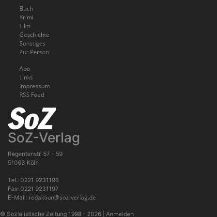
Buch
Krimi
Film
Geschichte
Sonstiges
Zur Person
Abo
Links
Impressum
RSS Feed
SoZ-Verlag
Regentenstr. 57 - 59
51063 Köln
Tel.: 0221 9231196
Fax: 0221 9231197
redaktion@soz-verlag.de
E-Mail:
Anmelden
© Sozialistische Zeitung 1998 - 2026
|