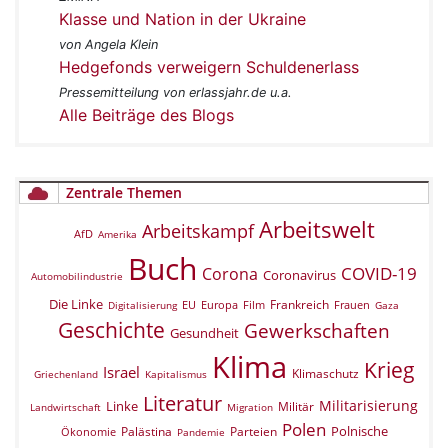
Klasse und Nation in der Ukraine
von Angela Klein
Hedgefonds verweigern Schuldenerlass
Pressemitteilung von erlassjahr.de u.a.
Alle Beiträge des Blogs
Zentrale Themen
Arbeitswelt
Arbeitskampf
AfD
Amerika
Buch
COVID-19
Corona
Coronavirus
Automobilindustrie
Die Linke
Frankreich
EU
Europa
Film
Frauen
Digitalisierung
Gaza
Geschichte
Gewerkschaften
Gesundheit
Klima
Krieg
Israel
Klimaschutz
Griechenland
Kapitalismus
Literatur
Militarisierung
Linke
Militär
Landwirtschaft
Migration
Polen
Polnische
Palästina
Parteien
Ökonomie
Pandemie