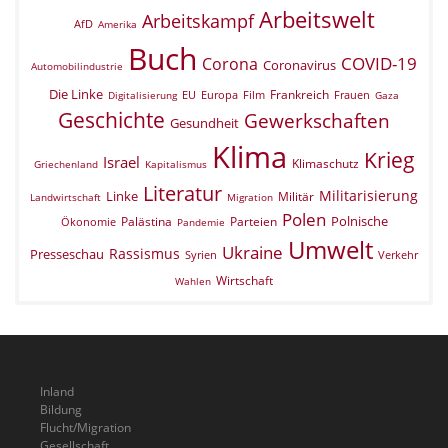
Arbeitswelt
Arbeitskampf
AfD
Amerika
Buch
COVID-19
Corona
Coronavirus
Automobilindustrie
Die Linke
Frankreich
EU
Europa
Film
Frauen
Digitalisierung
Gaza
Geschichte
Gewerkschaften
Gesundheit
Klima
Krieg
Israel
Klimaschutz
Griechenland
Kapitalismus
Literatur
Militarisierung
Linke
Militär
Landwirtschaft
Migration
Polen
Polnische
Palästina
Parteien
Ökonomie
Pandemie
Umwelt
Ukraine
Rassismus
Presseschau
Verkehr
Syrien
Wirtschaft
Wahlen
Inland
Bildung
Flucht/Migration
Gesellschaft