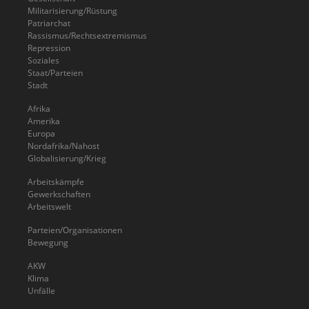
Militarisierung/Rüstung
Patriarchat
Rassismus/Rechtsextremismus
Repression
Soziales
Staat/Parteien
Stadt
Afrika
Amerika
Europa
Nordafrika/Nahost
Globalisierung/Krieg
Arbeitskämpfe
Gewerkschaften
Arbeitswelt
Parteien/Organisationen
Bewegung
AKW
Klima
Unfälle