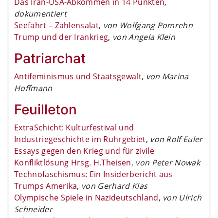
Das Iran-USA-Abkommen in 14 Punkten
,
dokumentiert
Seefahrt – Zahlensalat
,
von Wolfgang Pomrehn
Trump und der Irankrieg
,
von Angela Klein
Patriarchat
Antifeminismus und Staatsgewalt
,
von Marina
Hoffmann
Feuilleton
ExtraSchicht: Kulturfestival und
Industriegeschichte im Ruhrgebiet
,
von Rolf Euler
Essays gegen den Krieg und für zivile
Konfliktlösung Hrsg. H.Theisen
,
von Peter Nowak
Technofaschismus: Ein Insiderbericht aus
Trumps Amerika
,
von Gerhard Klas
Olympische Spiele in Nazideutschland
,
von Ulrich
Schneider