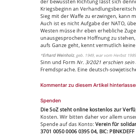
der bewussten Richtung lässt sich denn
Kriegsbeginn an Verhandlungsbereitschaf
Sieg mit der Waffe zu erzwingen, kann
Auch ist es nicht Aufgabe der NATO, üb
Westen müsse ihr eben erhebliche Zuges
unausgesprochene Hoffnung zu stehen, 
aufs Ganze geht, kennt vermutlich kein
*
Erhard Weinholz
, geb. 1949, war vom Herbst 1989 a
Sinn und Form
Nr. 3/2021 erschien sein
Fremdsprache. Eine deutsch-sowjetisch
Kommentar zu diesem Artikel hinterlasse
Spenden
Die SoZ steht online kostenlos zur Verf
Kosten. Wir bitten daher vor allem uns
Spende auf das Konto:
Verein für solid
3701 0050 0006 0395 04, BIC: PBNKDEFF