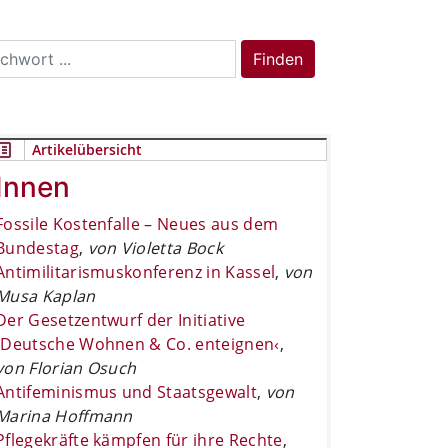
rch
Finden
Artikelübersicht
Innen
Fossile Kostenfalle – Neues aus dem
Bundestag
,
von Violetta Bock
Antimilitarismuskonferenz in Kassel
,
von
Musa Kaplan
Der Gesetzentwurf der Initiative
›Deutsche Wohnen & Co. enteignen‹
,
von Florian Osuch
Antifeminismus und Staatsgewalt
,
von
Marina Hoffmann
Pflegekräfte kämpfen für ihre Rechte
,