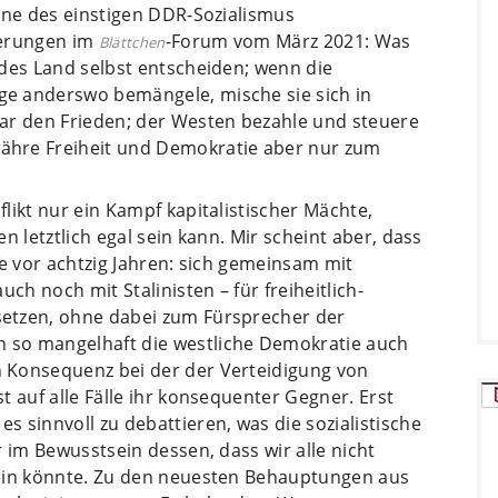
nne des einstigen DDR-Sozialismus
ßerungen im
-Forum vom März 2021: Was
Blättchen
edes Land selbst entscheiden; wenn die
e anderswo bemängele, mische sie sich in
ar den Frieden; der Westen bezahle und steuere
ähre Freiheit und Demokratie aber nur zum
likt nur ein Kampf kapitalistischer Mächte,
n letztlich egal sein kann. Mir scheint aber, dass
ie vor achtzig Jahren: sich gemeinsam mit
ch noch mit Stalinisten – für freiheitlich-
etzen, ohne dabei zum Fürsprecher der
 so mangelhaft die westliche Demokratie auch
 Konsequenz bei der der Verteidigung von
 auf alle Fälle ihr konsequenter Gegner. Erst
 sinnvoll zu debattieren, was die sozialistische
 im Bewusstsein dessen, dass wir alle nicht
sein könnte. Zu den neuesten Behauptungen aus