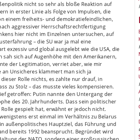
enpolitik nicht so sehr als bloße Reaktion auf
n in erster Linie als Folge von Impulsen, die
 einem freiheits- und demokratiefeindlichen,
nach aggressiver Herrschaftsrechtfertigung
nkens hier nicht im Einzelnen untersuchen, auf
lusterfahrung – die SU war ja mal eine
art exzessiv und global ausgelebt wie die USA, die
n sah sich auf Augenhöhe mit den Amerikanern,
nte der Legitimation, verriet aber, wie mir
e an Unsicheres klammert man sich ja
ieser Rolle nichts, es zahlte nur drauf, in
ass zu Stolz – das musste vieles kompensieren.
tief getroffen: Putin nannte den Untergang der
phe des 20. Jahrhunderts. Dass sein politischer
 Rolle gespielt hat, erwähnt er jedoch nicht.
wenigstens erst einmal im Verhältnis zu Belarus
ein außenpolitisches Hauptziel, das Führung und
sland bereits 1992 beansprucht. Begründet wird
r Haltung der NATO, sondern einer großrussischen