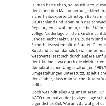
Ja, man hätte eben, so las ich jetzt, d
dem Land den Macho herausgekitzelt hat
Sicherheitsexperte Christoph Bertram h
Deutschland und Japan nun das schwac
Regelungen einzubinden, die bei Stärkun
völlige Niederlage erlitten, Großmachtd
Landes leicht reaktivieren. Zudem sind 
Sicherheitssystem hätte Staaten Osteur
Russland schon damals bzw. immer noch
westwärts lässt sich durch äußere Einfl
der Ukraine etwa durch die vielzitierten 
demokratischen Umgestaltungen 1989/90
Umgestaltungen unterstützt, spielt siche
denke aber, dass man solche Unterstüt
sollte.
Doch was hilft alles Argumentieren: Für d
NATO nun mal an der jetzigen Lage schuld
eigentliches Ziel. Warum, darauf gibt es