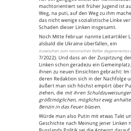
machtorientiert seit früher Jugend ist auc
Weg, na puti, auf den Weg zu ihm mach
das nicht wenige sozialistische Linke ve
Schaden dieser Linken insgesamt.
Noch Mitte Februar nannte Leitartikler
alsbald die Ukraine überfallen, ein
inzwischen zum notorischen Reflex degeneriertes Na
7/2022). Und dass an der Zuspitzung der
Linken schon geradezu ein Gemeinplatz. 
ihnen zu neuen Einsichten gebracht: Im
deren Redaktion sich in der Nachfolge u
äußert man sich höchst empört über Put
ziehen, die
mit ihren Schuldzuweisunge
größtmöglichen, möglichst ewig anhal
Benzin in das Feuer blasen
.
Würde man also Putin mit etwas Takt u
Geschichte nach Meinung jener Linken
Russlands Politik sei die Antwort dara