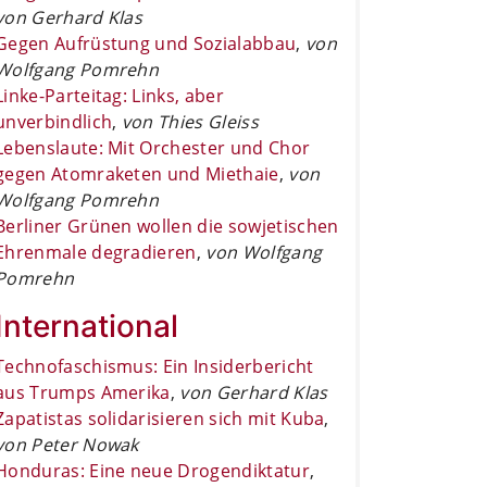
von Gerhard Klas
Gegen Aufrüstung und Sozialabbau
,
von
Wolfgang Pomrehn
Linke-Parteitag: Links, aber
unverbindlich
,
von Thies Gleiss
Lebenslaute: Mit Orchester und Chor
gegen Atomraketen und Miethaie
,
von
Wolfgang Pomrehn
Berliner Grünen wollen die sowjetischen
Ehrenmale degradieren
,
von Wolfgang
Pomrehn
International
Technofaschismus: Ein Insiderbericht
aus Trumps Amerika
,
von Gerhard Klas
Zapatistas solidarisieren sich mit Kuba
,
von Peter Nowak
Honduras: Eine neue Drogendiktatur
,