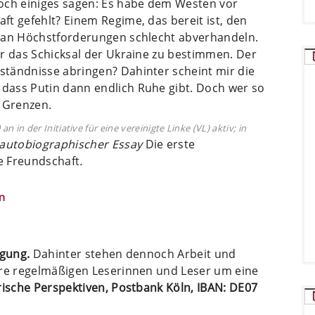
och einiges sagen: Es habe dem Westen vor
t gefehlt? Einem Regime, das bereit ist, den
 man Höchstforderungen schlecht abverhandeln.
er das Schicksal der Ukraine zu bestimmen. Der
tändnisse abringen? Dahinter scheint mir die
dass Putin dann endlich Ruhe gibt. Doch wer so
e Grenzen.
n in der Initiative für eine vereinigte Linke (VL) aktiv; in
 autobiographischer Essay
Die erste
e Freundschaft
.
n
ügung.
Dahinter stehen dennoch Arbeit und
ere regelmäßigen Leserinnen und Leser um eine
arische Perspektiven, Postbank Köln, IBAN: DE07