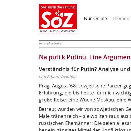
Nur Online
Themen
Asien/Australien
Na puti k Putinu. Eine Argumen
Verständnis für Putin? Analyse un
von Erhard Weinholz
Prag, August ’68, sowjetische Panzer ge
Erfahrung, die bis heute für mich wicht
große Reise: eine Woche Moskau, eine 
Betreut wurden wir von sowjetischen G
Male tränenreich – sie wollten raus aus 
russischen Ehemänner: Die seien allesam
her ein gängiges Mittel der Konfliktlösung