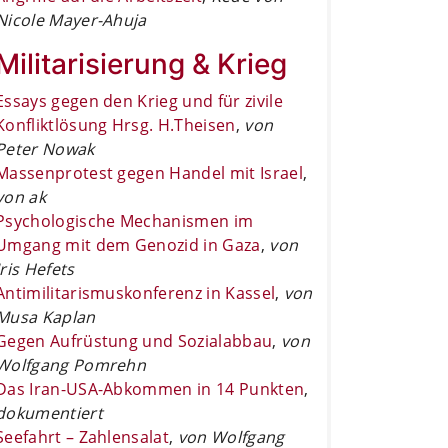
Nicole Mayer-Ahuja
Militarisierung & Krieg
Essays gegen den Krieg und für zivile
Konfliktlösung Hrsg. H.Theisen
,
von
Peter Nowak
Massenprotest gegen Handel mit Israel
,
von ak
Psychologische Mechanismen im
Umgang mit dem Genozid in Gaza
,
von
Iris Hefets
Antimilitarismuskonferenz in Kassel
,
von
Musa Kaplan
Gegen Aufrüstung und Sozialabbau
,
von
Wolfgang Pomrehn
Das Iran-USA-Abkommen in 14 Punkten
,
dokumentiert
Seefahrt – Zahlensalat
,
von Wolfgang