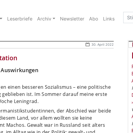
Sea
Leserbriefe
Archiv
Newsletter
Abo
Links
for:
30. April 2022
tation
d Auswirkungen
gen einen besseren Sozialismus – eine politische
ig geblieben ist. Im Sommer darauf meine erste
Woche Leningrad.
ermanistikstudentinnen, der Abschied war beide
diesem Land, vor allem wollten sie keine
t Machos. Gewalt war in Russland seit alters
, im Alltag wie in der Politik; gewalt- und