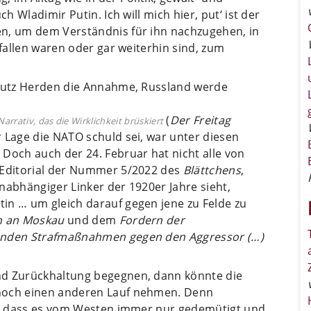
h Wladimir Putin. Ich will mich hier, put‘ ist der
en, um dem Verständnis für ihn nachzugehen, in
rfallen waren oder gar weiterhin sind, zum
 Lutz Herden die Annahme, Russland werde
(
Der Freitag
rrativ, das die Wirklichkeit brüskiert
 Lage die NATO schuld sei, war unter diesen
Doch auch der 24. Februar hat nicht alle von
 Editorial der Nummer 5/2022 des
Blättchens
,
nabhängiger Linker der 1920er Jahre sieht,
in … um gleich darauf gegen jene zu Felde zu
n an Moskau
und dem
Fordern der
tenden Strafmaßnahmen gegen den Aggressor (…)
nd Zurückhaltung begegnen, dann könnte die
 noch einen anderen Lauf nehmen. Denn
uf, dass es vom Westen immer nur gedemütigt und