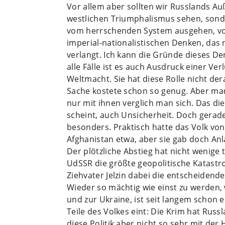
Vor allem aber sollten wir Russlands Auß
westlichen Triumphalismus sehen, sonder
vom herrschenden System ausgehen, von
imperial-nationalistischen Denken, das 
verlangt. Ich kann die Gründe dieses De
alle Fälle ist es auch Ausdruck einer Ver
Weltmacht. Sie hat diese Rolle nicht der
Sache kostete schon so genug. Aber ma
nur mit ihnen verglich man sich. Das die
scheint, auch Unsicherheit. Doch gerad
besonders. Praktisch hatte das Volk von d
Afghanistan etwa, aber sie gab doch Anl
Der plötzliche Abstieg hat nicht wenige 
UdSSR die größte geopolitische Katastro
Ziehvater Jelzin dabei die entscheidende
Wieder so mächtig wie einst zu werden, 
und zur Ukraine, ist seit langem schon 
Teile des Volkes eint: Die Krim hat Rus
diese Politik aber nicht so sehr mit de