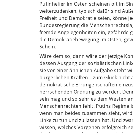
Putinhelfer im Osten scheinen oft im Si
weiterzudenken, typisch dafür sind Äu
Freiheit und Demokratie seien, könne j
Bundesregierung die Menschenrechtslag
fremde Angelegenheiten ein, gefährde g
die Demokratiebewegung im Osten, gew
Schein.
Wäre dem so, dann wäre der jetzige Konf
dessen Ausgang der sozialistischen Linke
sie vor einer ähnlichen Aufgabe steht w
bürgerlichen Kräften – zum Glück nicht au
demokratische Errungenschaften einzus
herrschenden Ordnung zu werden. Denn
sein mag und so sehr es dem Westen an
Menschenrechten fehlt, Putins Regime ist
wenn man beides zusammen sieht, wird es
Linke zu tun und zu lassen hat. Und zwar
wissen, welches Vorgehen erfolgreich 