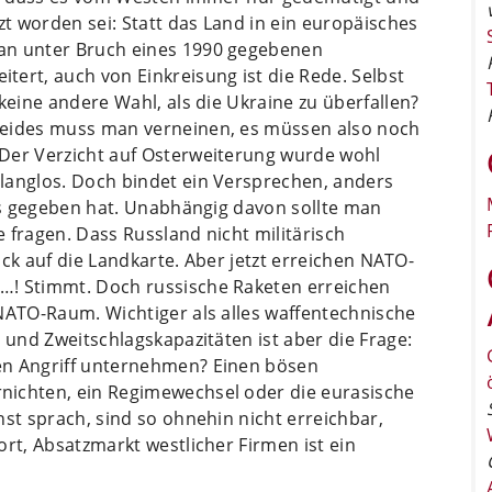
zt worden sei: Statt das Land in ein europäisches
an unter Bruch eines 1990 gegebenen
ert, auch von Einkreisung ist die Rede. Selbst
keine andere Wahl, als die Ukraine zu überfallen?
Beides muss man verneinen, es müssen also noch
Der Verzicht auf Osterweiterung wurde wohl
langlos. Doch bindet ein Versprechen, anders
 es gegeben hat. Unabhängig davon sollte man
 fragen. Dass Russland nicht militärisch
lick auf die Landkarte. Aber jetzt erreichen NATO-
…! Stimmt. Doch russische Raketen erreichen
NATO-Raum. Wichtiger als alles waffentechnische
 und Zweitschlagskapazitäten ist aber die Frage:
en Angriff unternehmen? Einen bösen
nichten, ein Regimewechsel oder die eurasische
nst sprach, sind so ohnehin nicht erreichbar,
ort, Absatzmarkt westlicher Firmen ist ein