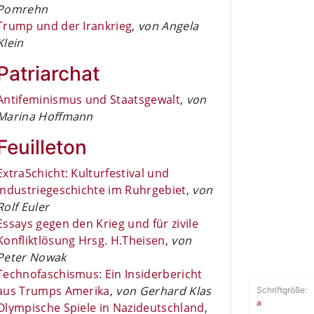
Pomrehn
Trump und der Irankrieg
,
von Angela
Klein
Patriarchat
Antifeminismus und Staatsgewalt
,
von
Marina Hoffmann
Feuilleton
ExtraSchicht: Kulturfestival und
Industriegeschichte im Ruhrgebiet
,
von
Rolf Euler
Essays gegen den Krieg und für zivile
Konfliktlösung Hrsg. H.Theisen
,
von
Peter Nowak
Technofaschismus: Ein Insiderbericht
aus Trumps Amerika
,
von Gerhard Klas
Schriftgröße:
a
Olympische Spiele in Nazideutschland
,