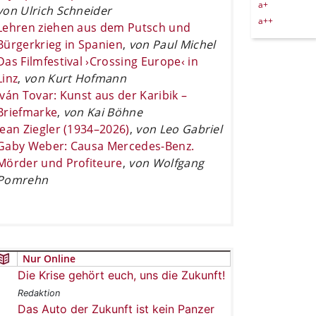
a+
von Ulrich Schneider
a++
Lehren ziehen aus dem Putsch und
Bürgerkrieg in Spanien
,
von Paul Michel
Das Filmfestival ›Crossing Europe‹ in
Linz
,
von Kurt Hofmann
Iván Tovar: Kunst aus der Karibik –
Briefmarke
,
von Kai Böhne
Jean Ziegler (1934–2026)
,
von Leo Gabriel
Gaby Weber: Causa Mercedes-Benz.
Mörder und Profiteure
,
von Wolfgang
Pomrehn
Nur Online
Die Krise gehört euch, uns die Zukunft!
Redaktion
Das Auto der Zukunft ist kein Panzer