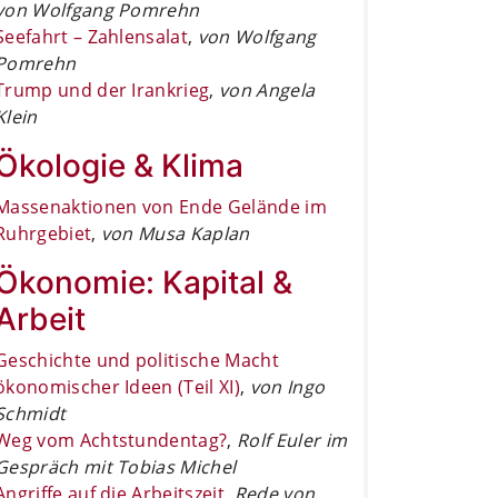
von Wolfgang Pomrehn
Seefahrt – Zahlensalat
,
von Wolfgang
Pomrehn
Trump und der Irankrieg
,
von Angela
Klein
Ökologie & Klima
Massenaktionen von Ende Gelände im
Ruhrgebiet
,
von Musa Kaplan
Ökonomie: Kapital &
Arbeit
Geschichte und politische Macht
ökonomischer Ideen (Teil XI)
,
von Ingo
Schmidt
Weg vom Achtstundentag?
,
Rolf Euler im
Gespräch mit Tobias Michel
Angriffe auf die Arbeitszeit
,
Rede von