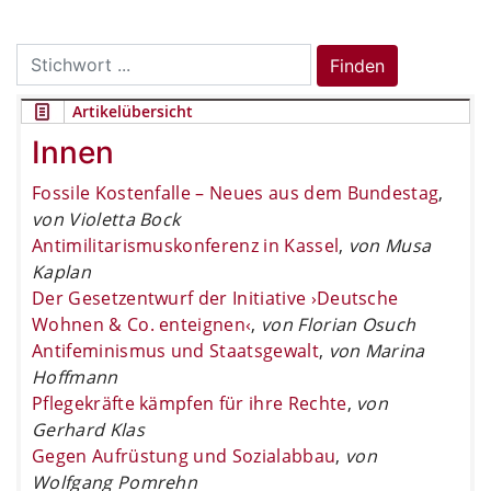
Search
Finden
for:
Artikelübersicht
Innen
Fossile Kostenfalle – Neues aus dem Bundestag
,
von Violetta Bock
Antimilitarismuskonferenz in Kassel
,
von Musa
Kaplan
Der Gesetzentwurf der Initiative ›Deutsche
Wohnen & Co. enteignen‹
,
von Florian Osuch
Antifeminismus und Staatsgewalt
,
von Marina
Hoffmann
Pflegekräfte kämpfen für ihre Rechte
,
von
Gerhard Klas
Gegen Aufrüstung und Sozialabbau
,
von
Wolfgang Pomrehn