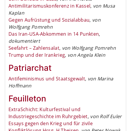
Antimilitarismuskonferenz in Kassel
,
von Musa
Kaplan
Gegen Aufrüstung und Sozialabbau
,
von
Wolfgang Pomrehn
Das Iran-USA-Abkommen in 14 Punkten
,
dokumentiert
Seefahrt – Zahlensalat
,
von Wolfgang Pomrehn
Trump und der Irankrieg
,
von Angela Klein
Patriarchat
Antifeminismus und Staatsgewalt
,
von Marina
Hoffmann
Feuilleton
ExtraSchicht: Kulturfestival und
Industriegeschichte im Ruhrgebiet
,
von Rolf Euler
Essays gegen den Krieg und für zivile
Konfliktlösung Hrsg. H.Theisen
,
von Peter Nowak