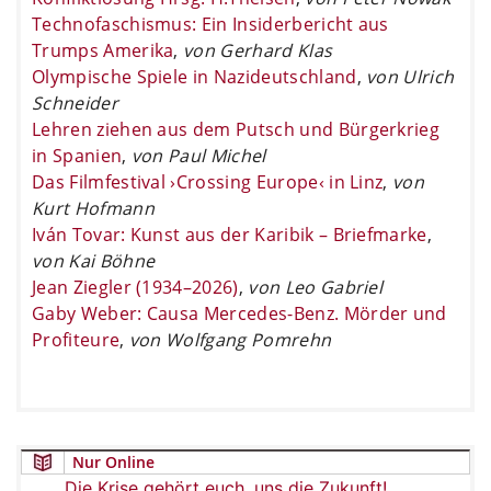
Technofaschismus: Ein Insiderbericht aus
Trumps Amerika
,
von Gerhard Klas
Olympische Spiele in Nazideutschland
,
von Ulrich
Schneider
Lehren ziehen aus dem Putsch und Bürgerkrieg
in Spanien
,
von Paul Michel
Das Filmfestival ›Crossing Europe‹ in Linz
,
von
Kurt Hofmann
Iván Tovar: Kunst aus der Karibik – Briefmarke
,
von Kai Böhne
Jean Ziegler (1934–2026)
,
von Leo Gabriel
Gaby Weber: Causa Mercedes-Benz. Mörder und
Profiteure
,
von Wolfgang Pomrehn
Nur Online
Die Krise gehört euch, uns die Zukunft!