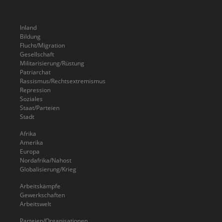
Inland
Bildung
Flucht/Migration
Gesellschaft
Militarisierung/Rüstung
Patriarchat
Rassismus/Rechtsextremismus
Repression
Soziales
Staat/Parteien
Stadt
Afrika
Amerika
Europa
Nordafrika/Nahost
Globalisierung/Krieg
Arbeitskämpfe
Gewerkschaften
Arbeitswelt
Parteien/Organisationen