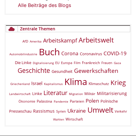
Alle Beiträge des Blogs
Zentrale Themen
Arbeitswelt
Arbeitskampf
AfD
Amerika
Buch
COVID-19
Corona
Coronavirus
Automobilindustrie
Die Linke
Frankreich
EU
Europa
Film
Frauen
Digitalisierung
Gaza
Geschichte
Gewerkschaften
Gesundheit
Klima
Krieg
Israel
Klimaschutz
Griechenland
Kapitalismus
Literatur
Militarisierung
Linke
Militär
Landwirtschaft
Migration
Polen
Polnische
Palästina
Parteien
Ökonomie
Pandemie
Umwelt
Ukraine
Rassismus
Presseschau
Verkehr
Syrien
Wirtschaft
Wahlen