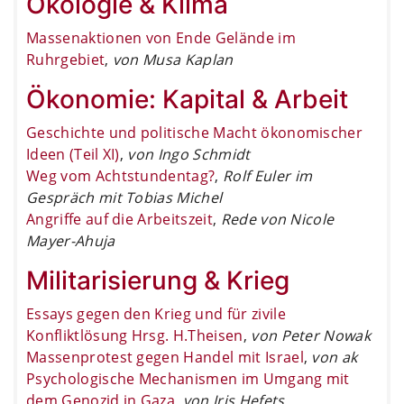
Ökologie & Klima
Massenaktionen von Ende Gelände im
Ruhrgebiet
,
von Musa Kaplan
Ökonomie: Kapital & Arbeit
Geschichte und politische Macht ökonomischer
Ideen (Teil XI)
,
von Ingo Schmidt
Weg vom Achtstundentag?
,
Rolf Euler im
Gespräch mit Tobias Michel
Angriffe auf die Arbeitszeit
,
Rede von Nicole
Mayer-Ahuja
Militarisierung & Krieg
Essays gegen den Krieg und für zivile
Konfliktlösung Hrsg. H.Theisen
,
von Peter Nowak
Massenprotest gegen Handel mit Israel
,
von ak
Psychologische Mechanismen im Umgang mit
dem Genozid in Gaza
,
von Iris Hefets