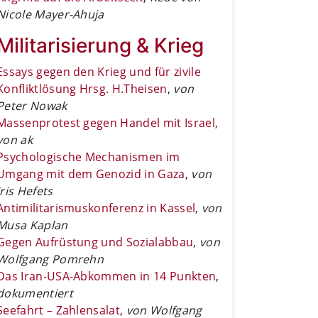
Nicole Mayer-Ahuja
Militarisierung & Krieg
Essays gegen den Krieg und für zivile
Konfliktlösung Hrsg. H.Theisen
,
von
Peter Nowak
Massenprotest gegen Handel mit Israel
,
von ak
Psychologische Mechanismen im
Umgang mit dem Genozid in Gaza
,
von
Iris Hefets
Antimilitarismuskonferenz in Kassel
,
von
Musa Kaplan
Gegen Aufrüstung und Sozialabbau
,
von
Wolfgang Pomrehn
Das Iran-USA-Abkommen in 14 Punkten
,
dokumentiert
Seefahrt – Zahlensalat
,
von Wolfgang