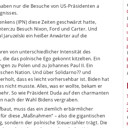
aben nur die Besuche von US-Präsidenten a
ignisses.
nkens (IPN) diese Zeiten geschwärzt hatte,
nten:zu Besuch Nixon, Ford und Carter. Und
l Jaruzelski ein heißer Anwärter auf die
en von unterschiedlicher Intensität des
 die das polnische Ego gekonnt kitzelten. Ein
gen zu Polen und zu Johannes Paul II. Ein
ischen Nation. Und über Solidarno?? und
erholt, dass es leicht vorhersehbar ist. Biden hat
s nicht musste. Alles, was er wollte, bekam er
mehr. So wie Präsident Duda auf den charmanten
len nach der Wahl Bidens vergraben.
aufbaut, muss das ein ziemlich erbärmlicher
 für diese „Maßnahmen“ – also die gigantischen
ng, sondern der polnische Steuerzahler trägt. Die