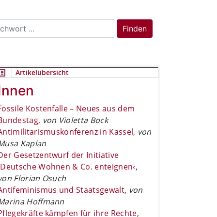
rch
Finden
Artikelübersicht
Innen
Fossile Kostenfalle – Neues aus dem
Bundestag
,
von Violetta Bock
Antimilitarismuskonferenz in Kassel
,
von
Musa Kaplan
Der Gesetzentwurf der Initiative
›Deutsche Wohnen & Co. enteignen‹
,
von Florian Osuch
Antifeminismus und Staatsgewalt
,
von
Marina Hoffmann
Pflegekräfte kämpfen für ihre Rechte
,