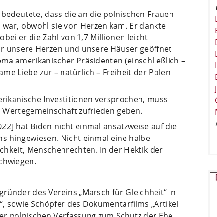
 bedeutete, dass die an die polnischen Frauen
 war, obwohl sie von Herzen kam. Er dankte
obei er die Zahl von 1,7 Millionen leicht
wir unsere Herzen und unsere Häuser geöffnet
hema amerikanischer Präsidenten (einschließlich –
me Liebe zur – natürlich – Freiheit der Polen
rikanische Investitionen versprochen, muss
ie Wertegemeinschaft zufrieden geben.
22] hat Biden nicht einmal ansatzweise auf die
ns hingewiesen. Nicht einmal eine halbe
chkeit, Menschenrechten. In der Hektik der
chwiegen.
egründer des Vereins „Marsch für Gleichheit“ in
s“, sowie Schöpfer des Dokumentarfilms „Artikel
der polnischen Verfassung zum Schutz der Ehe,