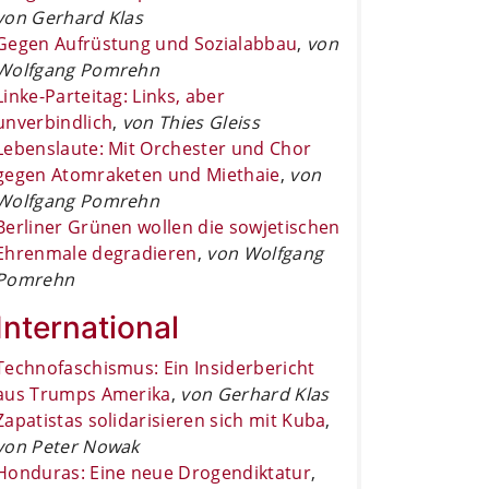
von Gerhard Klas
Gegen Aufrüstung und Sozialabbau
,
von
Wolfgang Pomrehn
Linke-Parteitag: Links, aber
unverbindlich
,
von Thies Gleiss
Lebenslaute: Mit Orchester und Chor
gegen Atomraketen und Miethaie
,
von
Wolfgang Pomrehn
Berliner Grünen wollen die sowjetischen
Ehrenmale degradieren
,
von Wolfgang
Pomrehn
International
Technofaschismus: Ein Insiderbericht
aus Trumps Amerika
,
von Gerhard Klas
Zapatistas solidarisieren sich mit Kuba
,
von Peter Nowak
Honduras: Eine neue Drogendiktatur
,