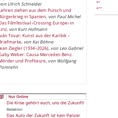
a+
von Ulrich Schneider
a++
Lehren ziehen aus dem Putsch und
Bürgerkrieg in Spanien
,
von Paul Michel
Das Filmfestival ›Crossing Europe‹ in
Linz
,
von Kurt Hofmann
Iván Tovar: Kunst aus der Karibik –
Briefmarke
,
von Kai Böhne
Jean Ziegler (1934–2026)
,
von Leo Gabriel
Gaby Weber: Causa Mercedes-Benz.
Mörder und Profiteure
,
von Wolfgang
Pomrehn
Nur Online
Die Krise gehört euch, uns die Zukunft!
Redaktion
Das Auto der Zukunft ist kein Panzer