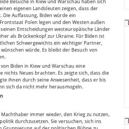
 Beide Besuche in Kiew und Warschau haben sich
einen eigenen Landsleuten zeigen, dass der
t. Die Auffassung, Biden würde ein
 Frontstaat Polen legen und den Westen außen
bei seinen Entscheidungen westeuropäische Länder
her als Brückenkopf zur Ukraine. Für Biden ist
tlichen Schwergewichts ein wichtiger Partner,
wünschen würde. Es bleibt der Besuch von
en.
n von Biden in Kiew und Warschau eine
 nichts Neues brachten. Es zeigte sich, dass die
gte ihnen durch seine Anwesenheit, dass er bis
ann sich da nicht mehr herausmogeln.
en
 Machthaber immer wieder, den Krieg zu nutzen,
olitik durchzusetzen. Sie versuchen, sich ins
hen Gruppierung auf der politischen Bühne zu