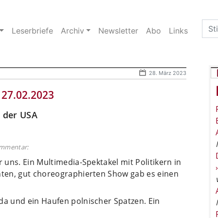
Sea
Leserbriefe
Archiv
Newsletter
Abo
Links
for:
28. März 2023
27.02.2023
r der USA
ommentar:
r uns. Ein Multimedia-Spektakel mit Politikern in
anten, gut choreographierten Show gab es einen
da und ein Haufen polnischer Spatzen. Ein