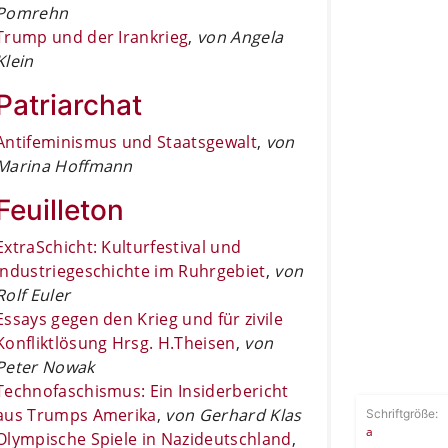
Pomrehn
Trump und der Irankrieg
,
von Angela
Klein
Patriarchat
Antifeminismus und Staatsgewalt
,
von
Marina Hoffmann
Feuilleton
ExtraSchicht: Kulturfestival und
Industriegeschichte im Ruhrgebiet
,
von
Rolf Euler
Essays gegen den Krieg und für zivile
Konfliktlösung Hrsg. H.Theisen
,
von
Peter Nowak
Technofaschismus: Ein Insiderbericht
aus Trumps Amerika
,
von Gerhard Klas
Schriftgröße:
a
Olympische Spiele in Nazideutschland
,