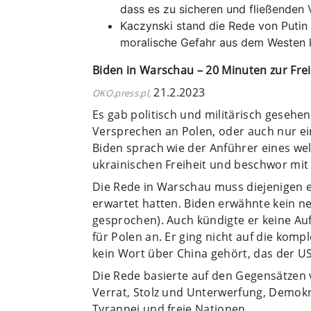
dass es zu sicheren und fließenden
Kaczynski stand die Rede von Putin 
moralische Gefahr aus dem Westen
Biden in Warschau – 20 Minuten zur Frei
21.2.2023
OKO.press.pl,
Es gab politisch und militärisch gesehe
Versprechen an Polen, oder auch nur e
Biden sprach wie der Anführer eines we
ukrainischen Freiheit und beschwor mit
Die Rede in Warschau muss diejenigen 
erwartet hatten. Biden erwähnte kein neu
gesprochen). Auch kündigte er keine Auf
für Polen an. Er ging nicht auf die kom
kein Wort über China gehört, das der US
Die Rede basierte auf den Gegensätzen v
Verrat, Stolz und Unterwerfung, Demokra
Tyrannei und freie Nationen.