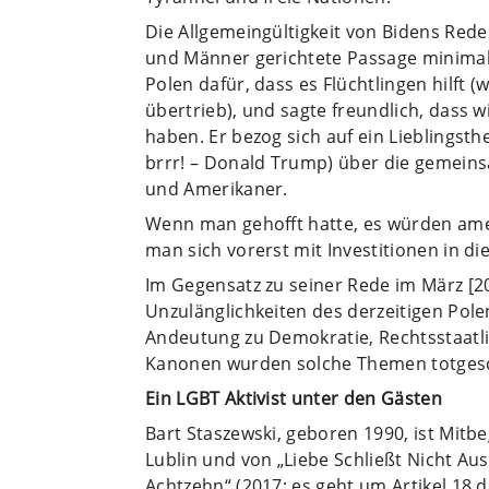
Die Allgemeingültigkeit von Bidens Rede
und Männer gerichtete Passage minimal
Polen dafür, dass es Flüchtlingen hilft (w
übertrieb), und sagte freundlich, dass 
haben. Er bezog sich auf ein Lieblingst
brrr! – Donald Trump) über die gemeinsa
und Amerikaner.
Wenn man gehofft hatte, es würden ame
man sich vorerst mit Investitionen in d
Im Gegensatz zu seiner Rede im März [20
Unzulänglichkeiten des derzeitigen Pole
Andeutung zu Demokratie, Rechtsstaatli
Kanonen wurden solche Themen totges
Ein LGBT Aktivist unter den Gästen
Bart Staszewski, geboren 1990, ist Mitb
Lublin und von „Liebe Schließt Nicht Au
Achtzehn“ (2017; es geht um Artikel 18 