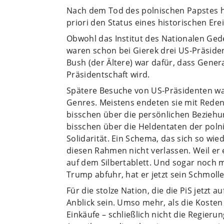
Nach dem Tod des polnischen Papstes h
priori den Status eines historischen Ere
Obwohl das Institut des Nationalen Gede
waren schon bei Gierek drei US-Präside
Bush (der Ältere) war dafür, dass Genera
Präsidentschaft wird.
Spätere Besuche von US-Präsidenten war
Genres. Meistens endeten sie mit Reden,
bisschen über die persönlichen Beziehun
bisschen über die Heldentaten der poln
Solidarität. Ein Schema, das sich so wied
diesen Rahmen nicht verlassen. Weil er e
auf dem Silbertablett. Und sogar noch 
Trump abfuhr, hat er jetzt sein Schmol
Für die stolze Nation, die die PiS jetzt 
Anblick sein. Umso mehr, als die Kosten
Einkäufe – schließlich nicht die Regieru