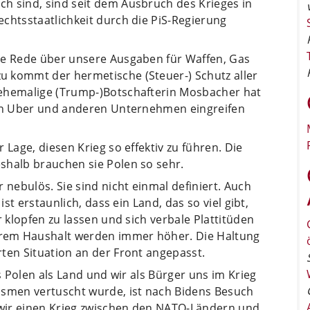
h sind, sind seit dem Ausbruch des Krieges in
chtsstaatlichkeit durch die PiS-Regierung
ie Rede über unsere Ausgaben für Waffen, Gas
 kommt der hermetische (Steuer-) Schutz aller
 ehemalige (Trump-)Botschafterin Mosbacher hat
von Uber und anderen Unternehmen eingreifen
 Lage, diesen Krieg so effektiv zu führen. Die
shalb brauchen sie Polen so sehr.
 nebulös. Sie sind nicht einmal definiert. Auch
ist erstaunlich, dass ein Land, das so viel gibt,
r klopfen zu lassen und sich verbale Plattitüden
rem Haushalt werden immer höher. Die Haltung
ten Situation an der Front angepasst.
ss Polen als Land und wir als Bürger uns im Krieg
ismen vertuscht wurde, ist nach Bidens Besuch
s wir einen Krieg zwischen den NATO-Ländern und