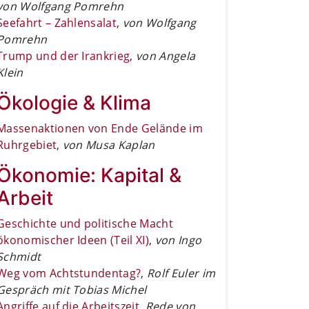
von Wolfgang Pomrehn
Seefahrt – Zahlensalat
,
von Wolfgang
Pomrehn
Trump und der Irankrieg
,
von Angela
Klein
Ökologie & Klima
Massenaktionen von Ende Gelände im
Ruhrgebiet
,
von Musa Kaplan
Ökonomie: Kapital &
Arbeit
Geschichte und politische Macht
ökonomischer Ideen (Teil XI)
,
von Ingo
Schmidt
Weg vom Achtstundentag?
,
Rolf Euler im
Gespräch mit Tobias Michel
Angriffe auf die Arbeitszeit
,
Rede von