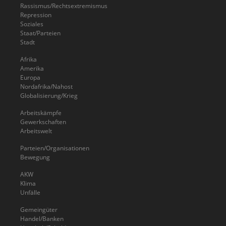
Rassismus/Rechtsextremismus
Repression
Soziales
Staat/Parteien
Stadt
Afrika
Amerika
Europa
Nordafrika/Nahost
Globalisierung/Krieg
Arbeitskämpfe
Gewerkschaften
Arbeitswelt
Parteien/Organisationen
Bewegung
AKW
Klima
Unfälle
Gemeingüter
Handel/Banken