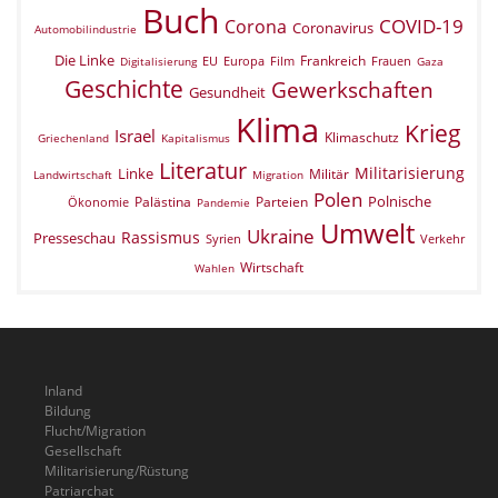
Buch
COVID-19
Corona
Coronavirus
Automobilindustrie
Die Linke
Frankreich
EU
Europa
Film
Frauen
Digitalisierung
Gaza
Geschichte
Gewerkschaften
Gesundheit
Klima
Krieg
Israel
Klimaschutz
Griechenland
Kapitalismus
Literatur
Militarisierung
Linke
Militär
Landwirtschaft
Migration
Polen
Polnische
Palästina
Parteien
Ökonomie
Pandemie
Umwelt
Ukraine
Rassismus
Presseschau
Verkehr
Syrien
Wirtschaft
Wahlen
Inland
Bildung
Flucht/Migration
Gesellschaft
Militarisierung/Rüstung
Patriarchat