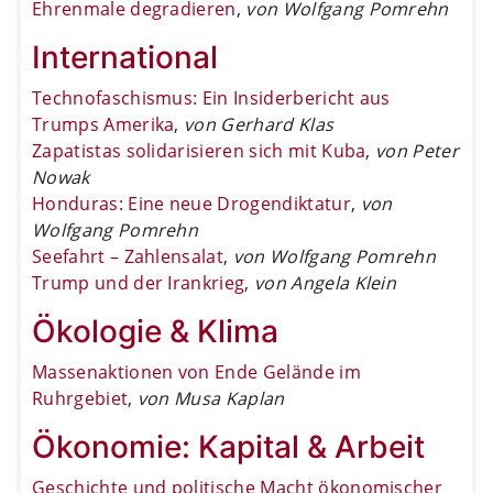
Ehrenmale degradieren
,
von Wolfgang Pomrehn
International
Technofaschismus: Ein Insiderbericht aus
Trumps Amerika
,
von Gerhard Klas
Zapatistas solidarisieren sich mit Kuba
,
von Peter
Nowak
Honduras: Eine neue Drogendiktatur
,
von
Wolfgang Pomrehn
Seefahrt – Zahlensalat
,
von Wolfgang Pomrehn
Trump und der Irankrieg
,
von Angela Klein
Ökologie & Klima
Massenaktionen von Ende Gelände im
Ruhrgebiet
,
von Musa Kaplan
Ökonomie: Kapital & Arbeit
Geschichte und politische Macht ökonomischer