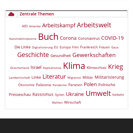
Zentrale Themen
Arbeitswelt
Arbeitskampf
AfD
Amerika
Buch
COVID-19
Corona
Coronavirus
Automobilindustrie
Die Linke
Frankreich
EU
Europa
Film
Frauen
Digitalisierung
Gaza
Geschichte
Gewerkschaften
Gesundheit
Klima
Krieg
Israel
Klimaschutz
Griechenland
Kapitalismus
Literatur
Militarisierung
Linke
Militär
Landwirtschaft
Migration
Polen
Polnische
Palästina
Parteien
Ökonomie
Pandemie
Umwelt
Ukraine
Rassismus
Presseschau
Verkehr
Syrien
Wirtschaft
Wahlen