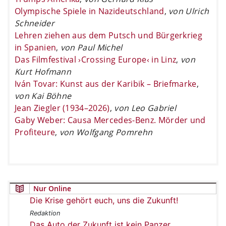
Olympische Spiele in Nazideutschland
,
von Ulrich
Schneider
Lehren ziehen aus dem Putsch und Bürgerkrieg
in Spanien
,
von Paul Michel
Das Filmfestival ›Crossing Europe‹ in Linz
,
von
Kurt Hofmann
Iván Tovar: Kunst aus der Karibik – Briefmarke
,
von Kai Böhne
Jean Ziegler (1934–2026)
,
von Leo Gabriel
Gaby Weber: Causa Mercedes-Benz. Mörder und
Profiteure
,
von Wolfgang Pomrehn
Nur Online
Die Krise gehört euch, uns die Zukunft!
Redaktion
Das Auto der Zukunft ist kein Panzer