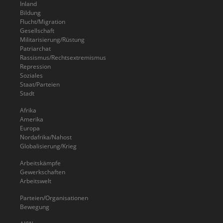
Inland
Bildung
Flucht/Migration
Gesellschaft
Militarisierung/Rüstung
Patriarchat
Rassismus/Rechtsextremismus
Repression
Soziales
Staat/Parteien
Stadt
Afrika
Amerika
Europa
Nordafrika/Nahost
Globalisierung/Krieg
Arbeitskämpfe
Gewerkschaften
Arbeitswelt
Parteien/Organisationen
Bewegung