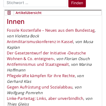
Search
Finden
for:
Artikelübersicht
Innen
Fossile Kostenfalle – Neues aus dem Bundestag
,
von Violetta Bock
Antimilitarismuskonferenz in Kassel
,
von Musa
Kaplan
Der Gesetzentwurf der Initiative ›Deutsche
Wohnen & Co. enteignen‹
,
von Florian Osuch
Antifeminismus und Staatsgewalt
,
von Marina
Hoffmann
Pflegekräfte kämpfen für ihre Rechte
,
von
Gerhard Klas
Gegen Aufrüstung und Sozialabbau
,
von
Wolfgang Pomrehn
Linke-Parteitag: Links, aber unverbindlich
,
von
Thies Gleiss