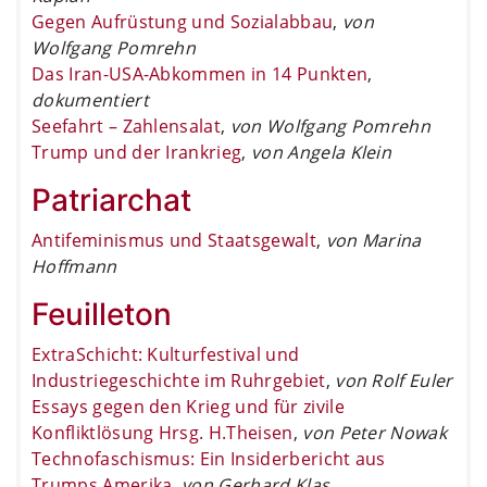
Gegen Aufrüstung und Sozialabbau
,
von
Wolfgang Pomrehn
Das Iran-USA-Abkommen in 14 Punkten
,
dokumentiert
Seefahrt – Zahlensalat
,
von Wolfgang Pomrehn
Trump und der Irankrieg
,
von Angela Klein
Patriarchat
Antifeminismus und Staatsgewalt
,
von Marina
Hoffmann
Feuilleton
ExtraSchicht: Kulturfestival und
Industriegeschichte im Ruhrgebiet
,
von Rolf Euler
Essays gegen den Krieg und für zivile
Konfliktlösung Hrsg. H.Theisen
,
von Peter Nowak
Technofaschismus: Ein Insiderbericht aus
Trumps Amerika
,
von Gerhard Klas