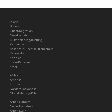
Inland
Bildung
Flucht/Migration
Gesellschaft
Militarisierung/Rüstung
Patriarchat
Rassismus/Rechtsextremismus
Repression
Soziales
Staat/Parteien
Stadt
Afrika
Amerika
Europa
Nordafrika/Nahost
Globalisierung/Krieg
Arbeitskämpfe
Gewerkschaften
Arbeitswelt