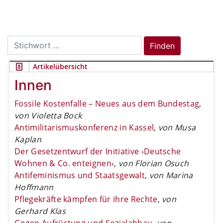
Search
Finden
for:
Artikelübersicht
Innen
Fossile Kostenfalle – Neues aus dem Bundestag
,
von Violetta Bock
Antimilitarismuskonferenz in Kassel
,
von Musa
Kaplan
Der Gesetzentwurf der Initiative ›Deutsche
Wohnen & Co. enteignen‹
,
von Florian Osuch
Antifeminismus und Staatsgewalt
,
von Marina
Hoffmann
Pflegekräfte kämpfen für ihre Rechte
,
von
Gerhard Klas
Gegen Aufrüstung und Sozialabbau
,
von