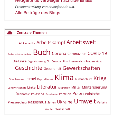
Hedgefonds verweigern Schuldenerlass
Pressemitteilung von erlassjahr.de u.a.
Alle Beiträge des Blogs
Zentrale Themen
Arbeitswelt
Arbeitskampf
AfD
Amerika
Buch
COVID-19
Corona
Coronavirus
Automobilindustrie
Die Linke
Frankreich
EU
Europa
Film
Frauen
Digitalisierung
Gaza
Geschichte
Gewerkschaften
Gesundheit
Klima
Krieg
Israel
Klimaschutz
Griechenland
Kapitalismus
Literatur
Militarisierung
Linke
Militär
Landwirtschaft
Migration
Polen
Polnische
Palästina
Parteien
Ökonomie
Pandemie
Umwelt
Ukraine
Rassismus
Presseschau
Verkehr
Syrien
Wirtschaft
Wahlen