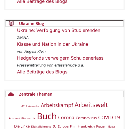
Alle Beiträge des Blogs
Ukraine Blog
Ukraine: Verfolgung von Studierenden
ZMINA
Klasse und Nation in der Ukraine
von Angela Klein
Hedgefonds verweigern Schuldenerlass
Pressemitteilung von erlassjahr.de u.a.
Alle Beiträge des Blogs
Zentrale Themen
Arbeitswelt
Arbeitskampf
AfD
Amerika
Buch
COVID-19
Corona
Coronavirus
Automobilindustrie
Die Linke
Frankreich
EU
Europa
Film
Frauen
Digitalisierung
Gaza