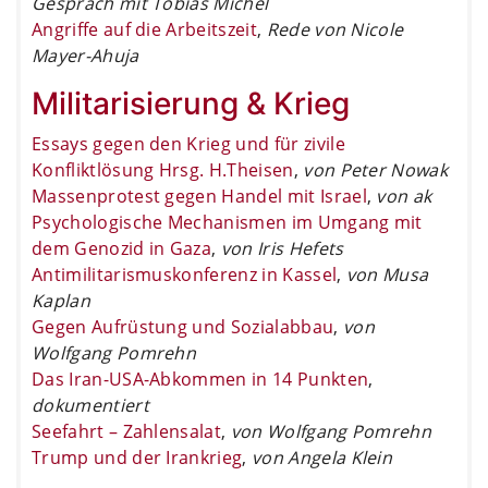
Gespräch mit Tobias Michel
Angriffe auf die Arbeitszeit
,
Rede von Nicole
Mayer-Ahuja
Militarisierung & Krieg
Essays gegen den Krieg und für zivile
Konfliktlösung Hrsg. H.Theisen
,
von Peter Nowak
Massenprotest gegen Handel mit Israel
,
von ak
Psychologische Mechanismen im Umgang mit
dem Genozid in Gaza
,
von Iris Hefets
Antimilitarismuskonferenz in Kassel
,
von Musa
Kaplan
Gegen Aufrüstung und Sozialabbau
,
von
Wolfgang Pomrehn
Das Iran-USA-Abkommen in 14 Punkten
,
dokumentiert
Seefahrt – Zahlensalat
,
von Wolfgang Pomrehn
Trump und der Irankrieg
,
von Angela Klein