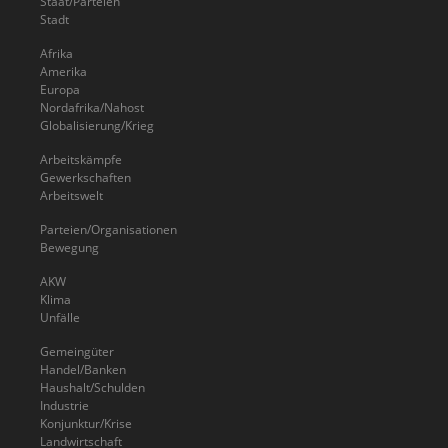
Staat/Parteien
Stadt
Afrika
Amerika
Europa
Nordafrika/Nahost
Globalisierung/Krieg
Arbeitskämpfe
Gewerkschaften
Arbeitswelt
Parteien/Organisationen
Bewegung
AKW
Klima
Unfälle
Gemeingüter
Handel/Banken
Haushalt/Schulden
Industrie
Konjunktur/Krise
Landwirtschaft