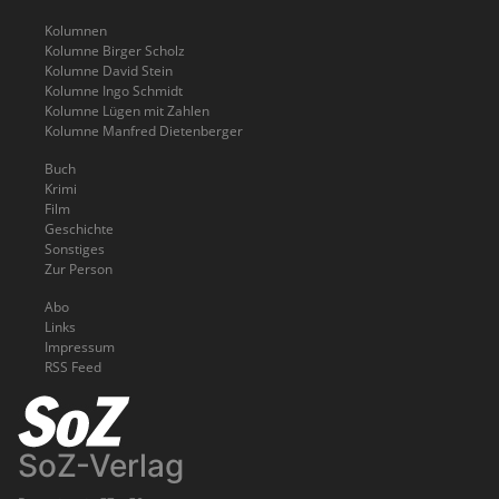
Kolumnen
Kolumne Birger Scholz
Kolumne David Stein
Kolumne Ingo Schmidt
Kolumne Lügen mit Zahlen
Kolumne Manfred Dietenberger
Buch
Krimi
Film
Geschichte
Sonstiges
Zur Person
Abo
Links
Impressum
RSS Feed
SoZ-Verlag