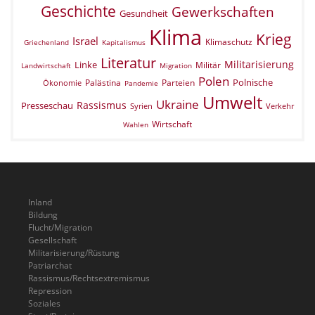
Geschichte
Gewerkschaften
Gesundheit
Klima
Krieg
Israel
Klimaschutz
Griechenland
Kapitalismus
Literatur
Militarisierung
Linke
Militär
Landwirtschaft
Migration
Polen
Polnische
Palästina
Parteien
Ökonomie
Pandemie
Umwelt
Ukraine
Rassismus
Presseschau
Verkehr
Syrien
Wirtschaft
Wahlen
Inland
Bildung
Flucht/Migration
Gesellschaft
Militarisierung/Rüstung
Patriarchat
Rassismus/Rechtsextremismus
Repression
Soziales