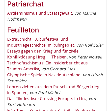
Patriarchat
Antifeminismus und Staatsgewalt
,
von Marina
Hoffmann
Feuilleton
ExtraSchicht: Kulturfestival und
Industriegeschichte im Ruhrgebiet
,
von Rolf Euler
Essays gegen den Krieg und für zivile
Konfliktlösung Hrsg. H.Theisen
,
von Peter Nowak
Technofaschismus: Ein Insiderbericht aus
Trumps Amerika
,
von Gerhard Klas
Olympische Spiele in Nazideutschland
,
von Ulrich
Schneider
Lehren ziehen aus dem Putsch und Bürgerkrieg
in Spanien
,
von Paul Michel
Das Filmfestival ›Crossing Europe‹ in Linz
,
von
Kurt Hofmann
Iván Tovar: Kunst aus der Karibik – Briefmarke
,