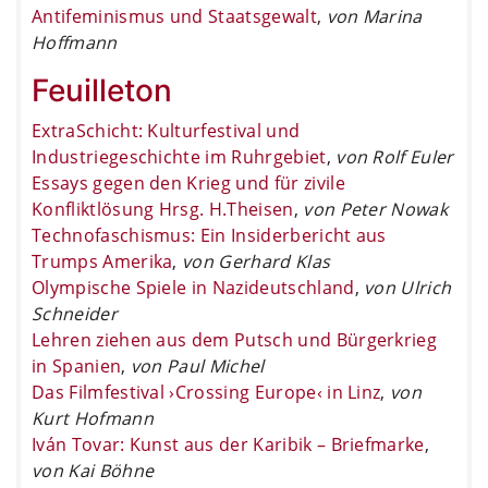
Antifeminismus und Staatsgewalt
,
von Marina
Hoffmann
Feuilleton
ExtraSchicht: Kulturfestival und
Industriegeschichte im Ruhrgebiet
,
von Rolf Euler
Essays gegen den Krieg und für zivile
Konfliktlösung Hrsg. H.Theisen
,
von Peter Nowak
Technofaschismus: Ein Insiderbericht aus
Trumps Amerika
,
von Gerhard Klas
Olympische Spiele in Nazideutschland
,
von Ulrich
Schneider
Lehren ziehen aus dem Putsch und Bürgerkrieg
in Spanien
,
von Paul Michel
Das Filmfestival ›Crossing Europe‹ in Linz
,
von
Kurt Hofmann
Iván Tovar: Kunst aus der Karibik – Briefmarke
,
von Kai Böhne