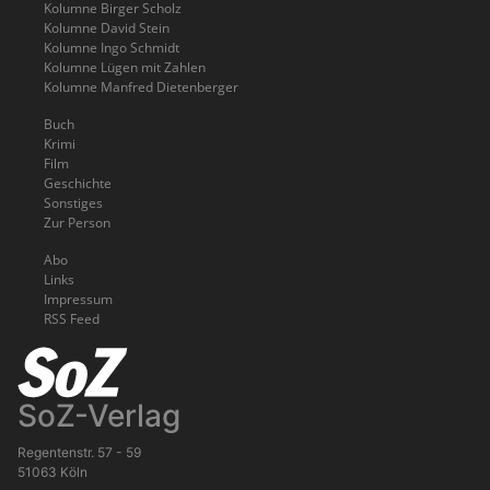
Kolumne Birger Scholz
Kolumne David Stein
Kolumne Ingo Schmidt
Kolumne Lügen mit Zahlen
Kolumne Manfred Dietenberger
Buch
Krimi
Film
Geschichte
Sonstiges
Zur Person
Abo
Links
Impressum
RSS Feed
SoZ-Verlag
Regentenstr. 57 - 59
51063 Köln