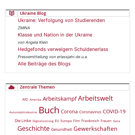
Ukraine Blog
Ukraine: Verfolgung von Studierenden
ZMINA
Klasse und Nation in der Ukraine
von Angela Klein
Hedgefonds verweigern Schuldenerlass
Pressemitteilung von erlassjahr.de u.a.
Alle Beiträge des Blogs
Zentrale Themen
Arbeitswelt
Arbeitskampf
AfD
Amerika
Buch
COVID-19
Corona
Coronavirus
Automobilindustrie
Die Linke
Frankreich
EU
Europa
Film
Frauen
Digitalisierung
Gaza
Geschichte
Gewerkschaften
Gesundheit