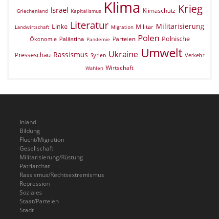
Klima
Krieg
Israel
Klimaschutz
Griechenland
Kapitalismus
Literatur
Militarisierung
Linke
Militär
Landwirtschaft
Migration
Polen
Polnische
Palästina
Parteien
Ökonomie
Pandemie
Umwelt
Ukraine
Rassismus
Presseschau
Verkehr
Syrien
Wirtschaft
Wahlen
Inland
Bildung
Flucht/Migration
Gesellschaft
Militarisierung/Rüstung
Patriarchat
Rassismus/Rechtsextremismus
Repression
Soziales
Staat/Parteien
Stadt