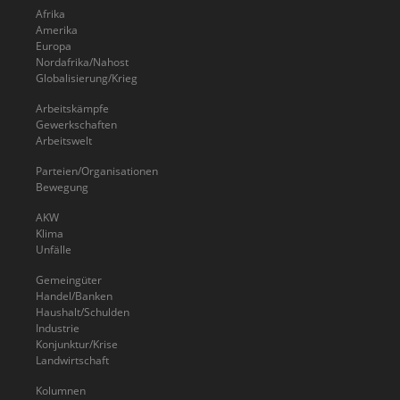
Afrika
Amerika
Europa
Nordafrika/Nahost
Globalisierung/Krieg
Arbeitskämpfe
Gewerkschaften
Arbeitswelt
Parteien/Organisationen
Bewegung
AKW
Klima
Unfälle
Gemeingüter
Handel/Banken
Haushalt/Schulden
Industrie
Konjunktur/Krise
Landwirtschaft
Kolumnen