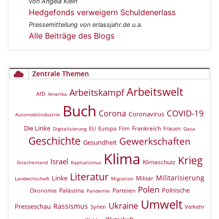
von Angela Klein
Hedgefonds verweigern Schuldenerlass
Pressemitteilung von erlassjahr.de u.a.
Alle Beiträge des Blogs
Zentrale Themen
Arbeitswelt
Arbeitskampf
AfD
Amerika
Buch
COVID-19
Corona
Coronavirus
Automobilindustrie
Die Linke
Frankreich
EU
Europa
Film
Frauen
Digitalisierung
Gaza
Geschichte
Gewerkschaften
Gesundheit
Klima
Krieg
Israel
Klimaschutz
Griechenland
Kapitalismus
Literatur
Militarisierung
Linke
Militär
Landwirtschaft
Migration
Polen
Polnische
Palästina
Parteien
Ökonomie
Pandemie
Umwelt
Ukraine
Rassismus
Presseschau
Verkehr
Syrien