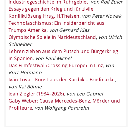
Industriegeschichte im Ruhrgebiet
,
von Rolf Euler
Essays gegen den Krieg und für zivile
Konfliktlösung Hrsg. H.Theisen
,
von Peter Nowak
Technofaschismus: Ein Insiderbericht aus
Trumps Amerika
,
von Gerhard Klas
Olympische Spiele in Nazideutschland
,
von Ulrich
Schneider
Lehren ziehen aus dem Putsch und Bürgerkrieg
in Spanien
,
von Paul Michel
Das Filmfestival ›Crossing Europe‹ in Linz
,
von
Kurt Hofmann
Iván Tovar: Kunst aus der Karibik – Briefmarke
,
von Kai Böhne
Jean Ziegler (1934–2026)
,
von Leo Gabriel
Gaby Weber: Causa Mercedes-Benz. Mörder und
Profiteure
,
von Wolfgang Pomrehn