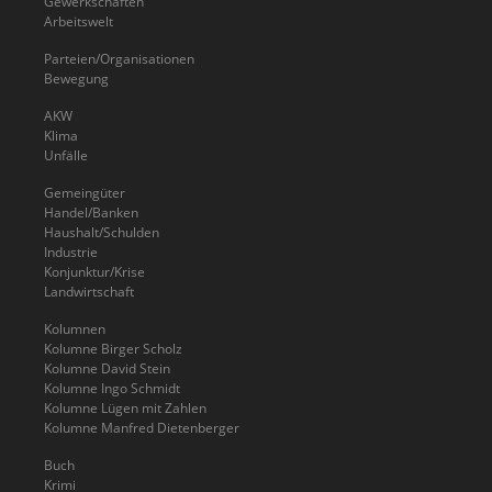
Gewerkschaften
Arbeitswelt
Parteien/Organisationen
Bewegung
AKW
Klima
Unfälle
Gemeingüter
Handel/Banken
Haushalt/Schulden
Industrie
Konjunktur/Krise
Landwirtschaft
Kolumnen
Kolumne Birger Scholz
Kolumne David Stein
Kolumne Ingo Schmidt
Kolumne Lügen mit Zahlen
Kolumne Manfred Dietenberger
Buch
Krimi