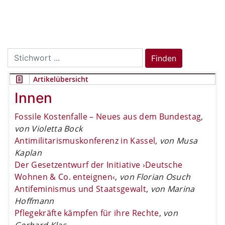
Search
Finden
for:
Artikelübersicht
Innen
Fossile Kostenfalle – Neues aus dem Bundestag
,
von Violetta Bock
Antimilitarismuskonferenz in Kassel
,
von Musa
Kaplan
Der Gesetzentwurf der Initiative ›Deutsche
Wohnen & Co. enteignen‹
,
von Florian Osuch
Antifeminismus und Staatsgewalt
,
von Marina
Hoffmann
Pflegekräfte kämpfen für ihre Rechte
,
von
Gerhard Klas