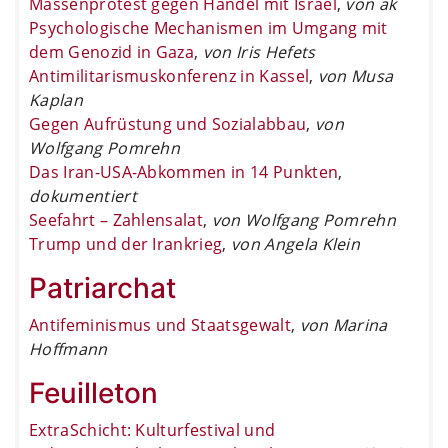
Massenprotest gegen Handel mit Israel
,
von ak
Psychologische Mechanismen im Umgang mit
dem Genozid in Gaza
,
von Iris Hefets
Antimilitarismuskonferenz in Kassel
,
von Musa
Kaplan
Gegen Aufrüstung und Sozialabbau
,
von
Wolfgang Pomrehn
Das Iran-USA-Abkommen in 14 Punkten
,
dokumentiert
Seefahrt – Zahlensalat
,
von Wolfgang Pomrehn
Trump und der Irankrieg
,
von Angela Klein
Patriarchat
Antifeminismus und Staatsgewalt
,
von Marina
Hoffmann
Feuilleton
ExtraSchicht: Kulturfestival und