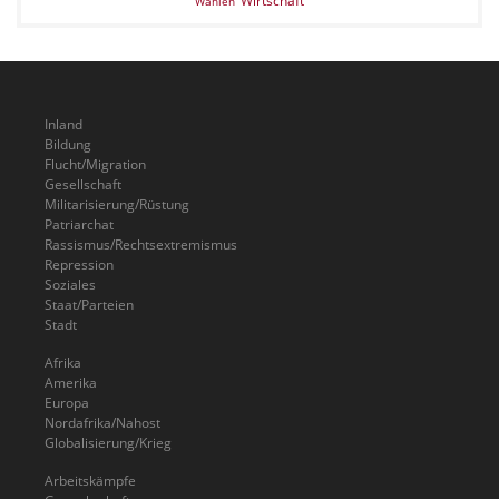
Wirtschaft
Wahlen
Inland
Bildung
Flucht/Migration
Gesellschaft
Militarisierung/Rüstung
Patriarchat
Rassismus/Rechtsextremismus
Repression
Soziales
Staat/Parteien
Stadt
Afrika
Amerika
Europa
Nordafrika/Nahost
Globalisierung/Krieg
Arbeitskämpfe