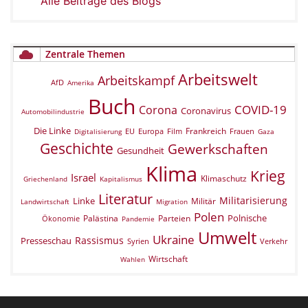
Alle Beiträge des Blogs
Zentrale Themen
Arbeitswelt
Arbeitskampf
AfD
Amerika
Buch
COVID-19
Corona
Coronavirus
Automobilindustrie
Die Linke
Frankreich
EU
Europa
Film
Frauen
Digitalisierung
Gaza
Geschichte
Gewerkschaften
Gesundheit
Klima
Krieg
Israel
Klimaschutz
Griechenland
Kapitalismus
Literatur
Militarisierung
Linke
Militär
Landwirtschaft
Migration
Polen
Polnische
Palästina
Parteien
Ökonomie
Pandemie
Umwelt
Ukraine
Rassismus
Presseschau
Verkehr
Syrien
Wirtschaft
Wahlen