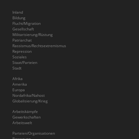
Inland
Bildung
Flucht/Migration
Gesellschaft
Militarisierung/Rüstung
Patriarchat
Rassismus/Rechtsextremismus
Repression
Soziales
Staat/Parteien
Stadt
Afrika
Amerika
Europa
Nordafrika/Nahost
Globalisierung/Krieg
Arbeitskämpfe
Gewerkschaften
Arbeitswelt
Parteien/Organisationen
Bewegung