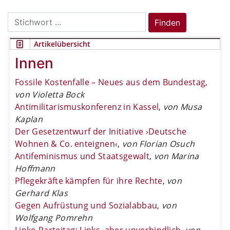
Search
Finden
for:
Artikelübersicht
Innen
Fossile Kostenfalle – Neues aus dem Bundestag
,
von Violetta Bock
Antimilitarismuskonferenz in Kassel
,
von Musa
Kaplan
Der Gesetzentwurf der Initiative ›Deutsche
Wohnen & Co. enteignen‹
,
von Florian Osuch
Antifeminismus und Staatsgewalt
,
von Marina
Hoffmann
Pflegekräfte kämpfen für ihre Rechte
,
von
Gerhard Klas
Gegen Aufrüstung und Sozialabbau
,
von
Wolfgang Pomrehn
Linke-Parteitag: Links, aber unverbindlich
,
von