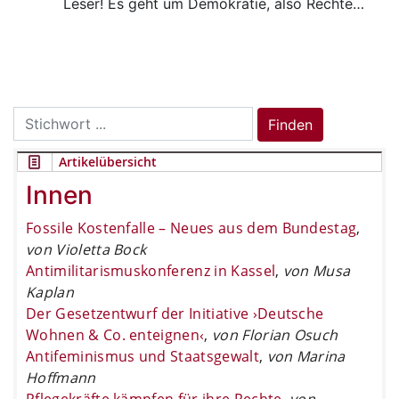
Leser! Es geht um Demokratie, also Rechte…
Search
Finden
for:
Artikelübersicht
Innen
Fossile Kostenfalle – Neues aus dem Bundestag
,
von Violetta Bock
Antimilitarismuskonferenz in Kassel
,
von Musa
Kaplan
Der Gesetzentwurf der Initiative ›Deutsche
Wohnen & Co. enteignen‹
,
von Florian Osuch
Antifeminismus und Staatsgewalt
,
von Marina
Hoffmann
Pflegekräfte kämpfen für ihre Rechte
,
von