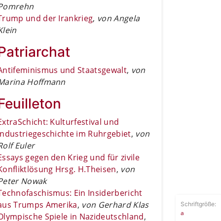
Pomrehn
Trump und der Irankrieg
,
von Angela
Klein
Patriarchat
Antifeminismus und Staatsgewalt
,
von
Marina Hoffmann
Feuilleton
ExtraSchicht: Kulturfestival und
Industriegeschichte im Ruhrgebiet
,
von
Rolf Euler
Essays gegen den Krieg und für zivile
Konfliktlösung Hrsg. H.Theisen
,
von
Peter Nowak
Technofaschismus: Ein Insiderbericht
aus Trumps Amerika
,
von Gerhard Klas
Schriftgröße:
a
Olympische Spiele in Nazideutschland
,