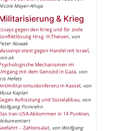
Nicole Mayer-Ahuja
Militarisierung & Krieg
Essays gegen den Krieg und für zivile
Konfliktlösung Hrsg. H.Theisen
,
von
Peter Nowak
Massenprotest gegen Handel mit Israel
,
von ak
Psychologische Mechanismen im
Umgang mit dem Genozid in Gaza
,
von
Iris Hefets
Antimilitarismuskonferenz in Kassel
,
von
Musa Kaplan
Gegen Aufrüstung und Sozialabbau
,
von
Wolfgang Pomrehn
Das Iran-USA-Abkommen in 14 Punkten
,
dokumentiert
Seefahrt – Zahlensalat
,
von Wolfgang