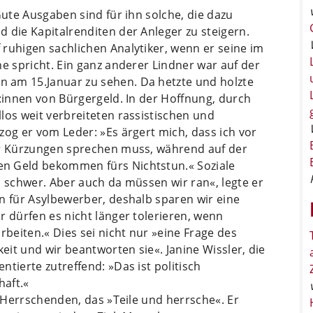
Gute Ausgaben sind für ihn solche, die dazu
 die Kapitalrenditen der Anleger zu steigern.
ruhigen sachlichen Analytiker, wenn er seine im
ne spricht. Ein ganz anderer Lindner war auf der
 am 15.Januar zu sehen. Da hetzte und holzte
r:innen von Bürgergeld. In der Hoffnung, durch
los weit verbreiteten rassistischen und
zog er vom Leder: »Es ärgert mich, dass ich vor
er Kürzungen sprechen muss, während auf der
n Geld bekommen fürs Nichtstun.« Soziale
n schwer. Aber auch da müssen wir ran«, legte er
n für Asylbewerber, deshalb sparen wir eine
r dürfen es nicht länger tolerieren, wenn
rbeiten.« Dies sei nicht nur »eine Frage des
keit und wir beantworten sie«. Janine Wissler, die
tierte zutreffend: »Das ist politisch
haft.«
r Herrschenden, das »Teile und herrsche«. Er