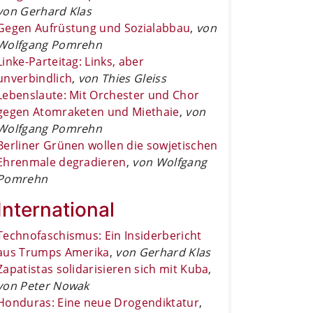
von Gerhard Klas
Gegen Aufrüstung und Sozialabbau
,
von
Wolfgang Pomrehn
Linke-Parteitag: Links, aber
unverbindlich
,
von Thies Gleiss
Lebenslaute: Mit Orchester und Chor
gegen Atomraketen und Miethaie
,
von
Wolfgang Pomrehn
Berliner Grünen wollen die sowjetischen
Ehrenmale degradieren
,
von Wolfgang
Pomrehn
International
Technofaschismus: Ein Insiderbericht
aus Trumps Amerika
,
von Gerhard Klas
Zapatistas solidarisieren sich mit Kuba
,
von Peter Nowak
Honduras: Eine neue Drogendiktatur
,