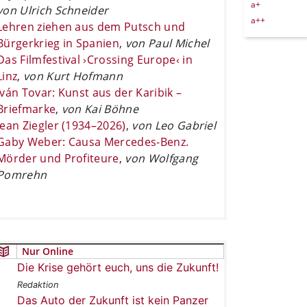
a+
von Ulrich Schneider
a++
Lehren ziehen aus dem Putsch und
Bürgerkrieg in Spanien
,
von Paul Michel
Das Filmfestival ›Crossing Europe‹ in
Linz
,
von Kurt Hofmann
Iván Tovar: Kunst aus der Karibik –
Briefmarke
,
von Kai Böhne
Jean Ziegler (1934–2026)
,
von Leo Gabriel
Gaby Weber: Causa Mercedes-Benz.
Mörder und Profiteure
,
von Wolfgang
Pomrehn
Nur Online
Die Krise gehört euch, uns die Zukunft!
Redaktion
Das Auto der Zukunft ist kein Panzer