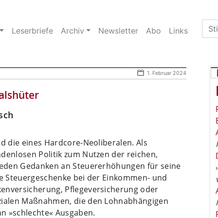
Sea
Leserbriefe
Archiv
Newsletter
Abo
Links
for:
1. Februar 2024
alshüter
isch
nd die eines Hardcore-Neoliberalen. Als
adenlosen Politik zum Nutzen der reichen,
 jeden Gedanken an Steuererhöhungen für seine
ere Steuergeschenke bei der Einkommen- und
kenversicherung, Pflegeversicherung oder
ozialen Maßnahmen, die den Lohnabhängigen
ihn »schlechte« Ausgaben.