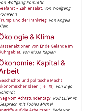
von Wolfgang Pomrehn
Seefahrt – Zahlensalat
,
von Wolfgang
Pomrehn
Trump und der Irankrieg
,
von Angela
Klein
Ökologie & Klima
Massenaktionen von Ende Gelände im
Ruhrgebiet
,
von Musa Kaplan
Ökonomie: Kapital &
Arbeit
Geschichte und politische Macht
ökonomischer Ideen (Teil XI)
,
von Ingo
Schmidt
Weg vom Achtstundentag?
,
Rolf Euler im
Gespräch mit Tobias Michel
Angriffe auf die Arbeitszeit
,
Rede von