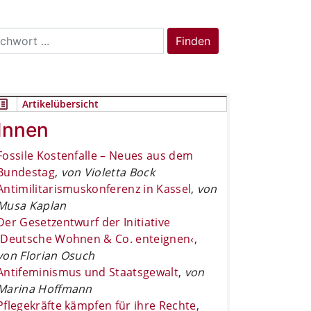
rch
Finden
Artikelübersicht
Innen
Fossile Kostenfalle – Neues aus dem
Bundestag
,
von Violetta Bock
Antimilitarismuskonferenz in Kassel
,
von
Musa Kaplan
Der Gesetzentwurf der Initiative
›Deutsche Wohnen & Co. enteignen‹
,
von Florian Osuch
Antifeminismus und Staatsgewalt
,
von
Marina Hoffmann
Pflegekräfte kämpfen für ihre Rechte
,