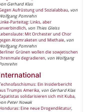
von Gerhard Klas
Gegen Aufrüstung und Sozialabbau
,
von
Wolfgang Pomrehn
Linke-Parteitag: Links, aber
unverbindlich
,
von Thies Gleiss
Lebenslaute: Mit Orchester und Chor
gegen Atomraketen und Miethaie
,
von
Wolfgang Pomrehn
Berliner Grünen wollen die sowjetischen
Ehrenmale degradieren
,
von Wolfgang
Pomrehn
International
Technofaschismus: Ein Insiderbericht
aus Trumps Amerika
,
von Gerhard Klas
Zapatistas solidarisieren sich mit Kuba
,
von Peter Nowak
Honduras: Eine neue Drogendiktatur
,