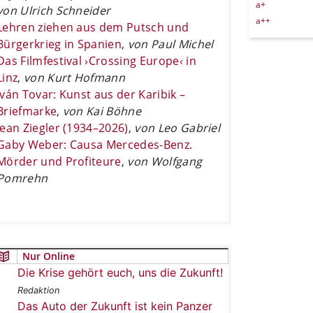
a+
von Ulrich Schneider
a++
Lehren ziehen aus dem Putsch und
Bürgerkrieg in Spanien
,
von Paul Michel
Das Filmfestival ›Crossing Europe‹ in
Linz
,
von Kurt Hofmann
Iván Tovar: Kunst aus der Karibik –
Briefmarke
,
von Kai Böhne
Jean Ziegler (1934–2026)
,
von Leo Gabriel
Gaby Weber: Causa Mercedes-Benz.
Mörder und Profiteure
,
von Wolfgang
Pomrehn
Nur Online
Die Krise gehört euch, uns die Zukunft!
Redaktion
Das Auto der Zukunft ist kein Panzer