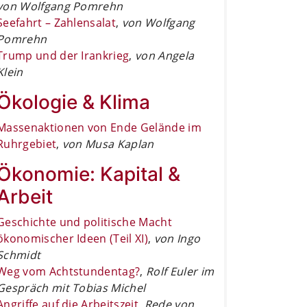
von Wolfgang Pomrehn
Seefahrt – Zahlensalat
,
von Wolfgang
Pomrehn
Trump und der Irankrieg
,
von Angela
Klein
Ökologie & Klima
Massenaktionen von Ende Gelände im
Ruhrgebiet
,
von Musa Kaplan
Ökonomie: Kapital &
Arbeit
Geschichte und politische Macht
ökonomischer Ideen (Teil XI)
,
von Ingo
Schmidt
Weg vom Achtstundentag?
,
Rolf Euler im
Gespräch mit Tobias Michel
Angriffe auf die Arbeitszeit
,
Rede von