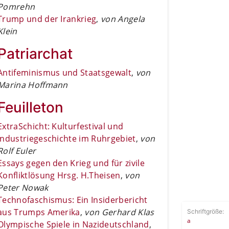
Pomrehn
Trump und der Irankrieg
,
von Angela
Klein
Patriarchat
Antifeminismus und Staatsgewalt
,
von
Marina Hoffmann
Feuilleton
ExtraSchicht: Kulturfestival und
Industriegeschichte im Ruhrgebiet
,
von
Rolf Euler
Essays gegen den Krieg und für zivile
Konfliktlösung Hrsg. H.Theisen
,
von
Peter Nowak
Technofaschismus: Ein Insiderbericht
aus Trumps Amerika
,
von Gerhard Klas
Schriftgröße:
a
Olympische Spiele in Nazideutschland
,