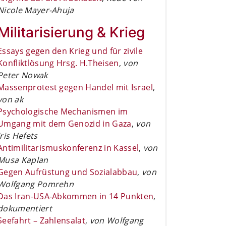
Nicole Mayer-Ahuja
Militarisierung & Krieg
Essays gegen den Krieg und für zivile
Konfliktlösung Hrsg. H.Theisen
,
von
Peter Nowak
Massenprotest gegen Handel mit Israel
,
von ak
Psychologische Mechanismen im
Umgang mit dem Genozid in Gaza
,
von
Iris Hefets
Antimilitarismuskonferenz in Kassel
,
von
Musa Kaplan
Gegen Aufrüstung und Sozialabbau
,
von
Wolfgang Pomrehn
Das Iran-USA-Abkommen in 14 Punkten
,
dokumentiert
Seefahrt – Zahlensalat
,
von Wolfgang