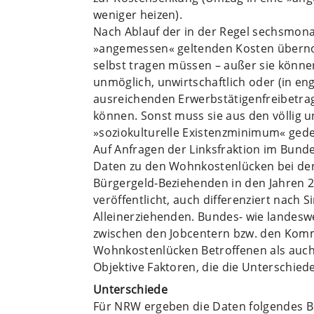
weniger heizen).
Nach Ablauf der in der Regel sechsmona
»angemessen« geltenden Kosten überno
selbst tragen müssen – außer sie könn
unmöglich, unwirtschaftlich oder (in en
ausreichenden Erwerbstätigenfreibetra
können. Sonst muss sie aus den völlig 
»soziokulturelle Existenzminimum« ged
Auf Anfragen der Linksfraktion im Bund
Daten zu den Wohnkostenlücken bei den
Bürgergeld-Beziehenden in den Jahren 2
veröffentlicht, auch differenziert nach 
Alleinerziehenden. Bundes- wie landesw
zwischen den Jobcentern bzw. den Kommu
Wohnkostenlücken Betroffenen als auc
Objektive Faktoren, die die Unterschied
Unterschiede
Für NRW ergeben die Daten folgendes B