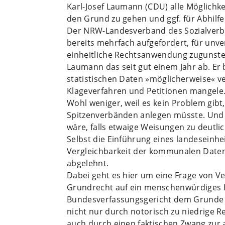
Karl-Josef Laumann (CDU) alle Möglichke
den Grund zu gehen und ggf. für Abhilfe
Der NRW-Landesverband des Sozialverb
bereits mehrfach aufgefordert, für unve
einheitliche Rechtsanwendung zugunsten
Laumann das seit gut einem Jahr ab. Er 
statistischen Daten »möglicherweise« ve
Klageverfahren und Petitionen mangele. Er
Wohl weniger, weil es kein Problem gibt
Spitzenverbänden anlegen müsste. Und w
wäre, falls etwaige Weisungen zu deut
Selbst die Einführung eines landeseinhe
Vergleichbarkeit der kommunalen Daten
abgelehnt.
Dabei geht es hier um eine Frage von V
Grundrecht auf ein menschenwürdiges 
Bundesverfassungsgericht dem Grunde n
nicht nur durch notorisch zu niedrige R
auch durch einen faktischen Zwang zur