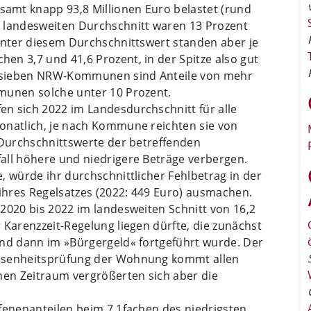
amt knapp 93,8 Millionen Euro belastet (rund
m landesweiten Durchschnitt waren 13 Prozent
Hinter diesem Durchschnittswert standen aber je
en 3,7 und 41,6 Prozent, in der Spitze also gut
ür sieben NRW-Kommunen sind Anteile von mehr
munen solche unter 10 Prozent.
n sich 2022 im Landesdurchschnitt für alle
onatlich, je nach Kommune reichten sie von
 Durchschnittswerte der betreffenden
all höhere und niedrigere Beträge verbergen.
, würde ihr durchschnittlicher Fehlbetrag in der
hres Regelsatzes (2022: 449 Euro) ausmachen.
2020 bis 2022 im landesweiten Schnitt von 16,2
 Karenzzeit-Regelung liegen dürfte, die zunächst
und dann im »Bürgergeld« fortgeführt wurde. Der
essenheitsprüfung der Wohnung kommt allen
hen Zeitraum vergrößerten sich aber die
.
fenenanteilen beim 7,1fachen des niedrigsten,