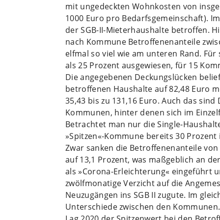
mit ungedeckten Wohnkosten von insges
1000 Euro pro Bedarfsgemeinschaft). I
der SGB-II-Mieterhaushalte betroffen. 
nach Kommune Betroffenenanteile zwisch
elfmal so viel wie am unteren Rand. F
als 25 Prozent ausgewiesen, für 15 Kom
Die angegebenen Deckungslücken beliefe
betroffenen Haushalte auf 82,48 Euro m
35,43 bis zu 131,16 Euro. Auch das sind
Kommunen, hinter denen sich im Einzelf
Betrachtet man nur die Single-Haushalte
»Spitzen«-Kommune bereits 30 Prozent i
Zwar sanken die Betroffenenanteile von 
auf 13,1 Prozent, was maßgeblich an der
als »Corona-Erleichterung« eingeführt 
zwölfmonatige Verzicht auf die Angem
Neuzugängen ins SGB II zugute. Im gleic
Unterschiede zwischen den Kommunen
Lag 2020 der Spitzenwert bei den Betrof