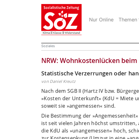
Nur Online
Themen
Soziales
NRW: Wohnkostenlücken beim 
Statistische Verzerrungen oder han
von Daniel Kreutz
Nach dem SGB II (Hartz IV bzw. Bürgerg
»Kosten der Unterkunft« (KdU = Miete u
soweit sie »angemessen« sind.
Die Bestimmung der »Angemessenheit« 
ist seit vielen Jahren höchst umstritten,
die KdU als »unangemessen« hoch, schic
zur Kostensenkung (Umzug in eine »an