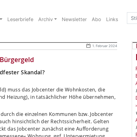
Sea
Leserbriefe
Archiv
Newsletter
Abo
Links
for:
1. Februar 2024
Bürgergeld
dfester Skandal?
eld) muss das Jobcenter die Wohnkosten, die
nd Heizung), in tatsächlicher Höhe übernehmen,
durch die einzelnen Kommunen bzw. Jobcenter
 auch hinsichtlich der Rechtssicherheit. Gelten
kt das Jobcenter zunächst eine Aufforderung
gemessene« Wohnung, ggf. Untervermietung,