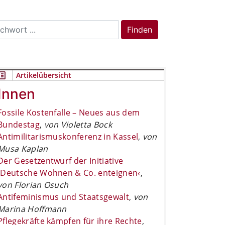
rch
Finden
Artikelübersicht
Innen
Fossile Kostenfalle – Neues aus dem
Bundestag
,
von Violetta Bock
Antimilitarismuskonferenz in Kassel
,
von
Musa Kaplan
Der Gesetzentwurf der Initiative
›Deutsche Wohnen & Co. enteignen‹
,
von Florian Osuch
Antifeminismus und Staatsgewalt
,
von
Marina Hoffmann
Pflegekräfte kämpfen für ihre Rechte
,