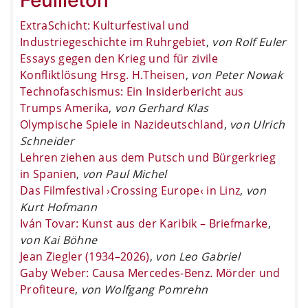
ExtraSchicht: Kulturfestival und
Industriegeschichte im Ruhrgebiet
,
von Rolf Euler
Essays gegen den Krieg und für zivile
Konfliktlösung Hrsg. H.Theisen
,
von Peter Nowak
Technofaschismus: Ein Insiderbericht aus
Trumps Amerika
,
von Gerhard Klas
Olympische Spiele in Nazideutschland
,
von Ulrich
Schneider
Lehren ziehen aus dem Putsch und Bürgerkrieg
in Spanien
,
von Paul Michel
Das Filmfestival ›Crossing Europe‹ in Linz
,
von
Kurt Hofmann
Iván Tovar: Kunst aus der Karibik – Briefmarke
,
von Kai Böhne
Jean Ziegler (1934–2026)
,
von Leo Gabriel
Gaby Weber: Causa Mercedes-Benz. Mörder und
Profiteure
,
von Wolfgang Pomrehn