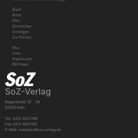
Buch
Krimi
Film
Geschichte
Sonstiges
Zur Person
Abo
Links
Impressum
RSS Feed
SoZ-Verlag
Regentenstr. 57 - 59
51063 Köln
Tel.: 0221 9231196
Fax: 0221 9231197
redaktion@soz-verlag.de
E-Mail: