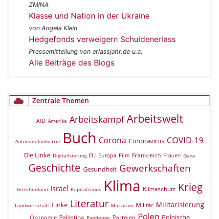
ZMINA
Klasse und Nation in der Ukraine
von Angela Klein
Hedgefonds verweigern Schuldenerlass
Pressemitteilung von erlassjahr.de u.a.
Alle Beiträge des Blogs
Zentrale Themen
Arbeitswelt
Arbeitskampf
AfD
Amerika
Buch
COVID-19
Corona
Coronavirus
Automobilindustrie
Die Linke
Frankreich
EU
Europa
Film
Frauen
Digitalisierung
Gaza
Geschichte
Gewerkschaften
Gesundheit
Klima
Krieg
Israel
Klimaschutz
Griechenland
Kapitalismus
Literatur
Militarisierung
Linke
Militär
Landwirtschaft
Migration
Polen
Polnische
Palästina
Parteien
Ökonomie
Pandemie