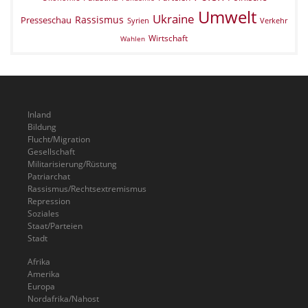
Umwelt
Ukraine
Rassismus
Presseschau
Verkehr
Syrien
Wirtschaft
Wahlen
Inland
Bildung
Flucht/Migration
Gesellschaft
Militarisierung/Rüstung
Patriarchat
Rassismus/Rechtsextremismus
Repression
Soziales
Staat/Parteien
Stadt
Afrika
Amerika
Europa
Nordafrika/Nahost