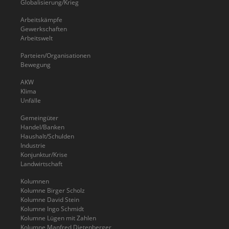
Globalisierung/Krieg
Arbeitskämpfe
Gewerkschaften
Arbeitswelt
Parteien/Organisationen
Bewegung
AKW
Klima
Unfälle
Gemeingüter
Handel/Banken
Haushalt/Schulden
Industrie
Konjunktur/Krise
Landwirtschaft
Kolumnen
Kolumne Birger Scholz
Kolumne David Stein
Kolumne Ingo Schmidt
Kolumne Lügen mit Zahlen
Kolumne Manfred Dietenberger