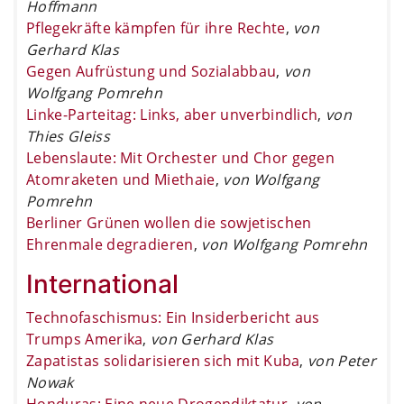
Hoffmann
Pflegekräfte kämpfen für ihre Rechte
,
von
Gerhard Klas
Gegen Aufrüstung und Sozialabbau
,
von
Wolfgang Pomrehn
Linke-Parteitag: Links, aber unverbindlich
,
von
Thies Gleiss
Lebenslaute: Mit Orchester und Chor gegen
Atomraketen und Miethaie
,
von Wolfgang
Pomrehn
Berliner Grünen wollen die sowjetischen
Ehrenmale degradieren
,
von Wolfgang Pomrehn
International
Technofaschismus: Ein Insiderbericht aus
Trumps Amerika
,
von Gerhard Klas
Zapatistas solidarisieren sich mit Kuba
,
von Peter
Nowak
Honduras: Eine neue Drogendiktatur
,
von