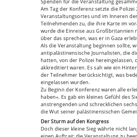
Spenden für die Veranstaltung gesamme
Am Tag der Konferenz setzte die Polizei 
Veranstaltungsortes und im Inneren der H
Teilnehmenden zu, die ihre Karte im vor
wurde die Einreise aus Großbritannien 
über das sprechen, was er in Gaza erleb
Als die Veranstaltung beginnen sollte, 
antipalästinensische Journalisten, die
hatten, von der Polizei hereingelassen,
akkreditiert waren. Es sah wie ein Hinter
der Teilnehmer berücksichtigt, was bed
eingelassen wurden.
Zu Beginn der Konferenz waren alle erlei
haben«. Es gab ein kleines Gefühl des S
anstrengenden und schrecklichen sech
die Wut seiner palästinensischen Gemein
Der Sturm auf den Kongress
Doch dieser kleine Sieg währte nicht la
einen Auftrag: die Veranstaltung zu bee