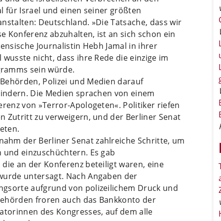
l für Israel und einen seiner größten
nstalten: Deutschland. »Die Tatsache, dass wir
se Konferenz abzuhalten, ist an sich schon ein
ensische Journalistin Hebh Jamal in ihrer
 wusste nicht, dass ihre Rede die einzige im
gramms sein würde.
 Behörden, Polizei und Medien darauf
rhindern. Die Medien sprachen von einem
erenz von »Terror-Apologeten«. Politiker riefen
 Zutritt zu verweigern, und der Berliner Senat
ieten.
ahm der Berliner Senat zahlreiche Schritte, um
n und einzuschüchtern. Es gab
die an der Konferenz beteiligt waren, eine
 wurde untersagt. Nach Angaben der
ngsorte aufgrund von polizeilichem Druck und
Behörden froren auch das Bankkonto der
satorinnen des Kongresses, auf dem alle