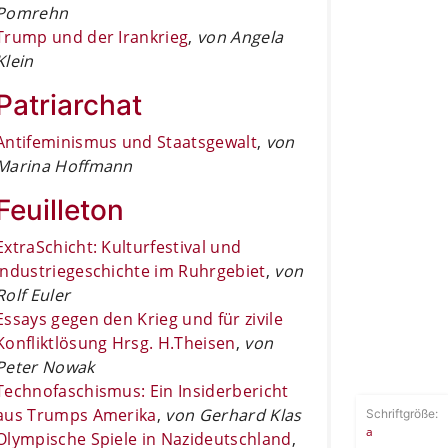
Pomrehn
Trump und der Irankrieg
,
von Angela
Klein
Patriarchat
Antifeminismus und Staatsgewalt
,
von
Marina Hoffmann
Feuilleton
ExtraSchicht: Kulturfestival und
Industriegeschichte im Ruhrgebiet
,
von
Rolf Euler
Essays gegen den Krieg und für zivile
Konfliktlösung Hrsg. H.Theisen
,
von
Peter Nowak
Technofaschismus: Ein Insiderbericht
aus Trumps Amerika
,
von Gerhard Klas
Schriftgröße:
a
Olympische Spiele in Nazideutschland
,