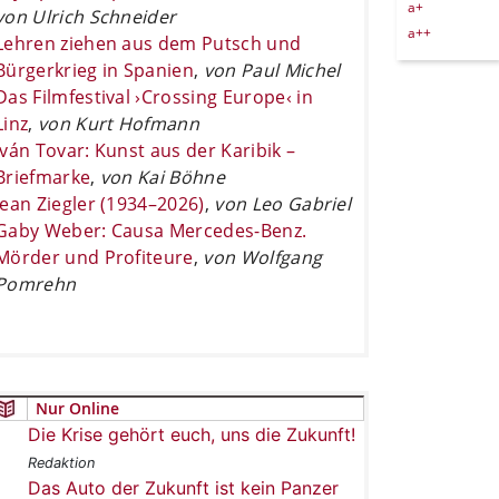
a+
von Ulrich Schneider
a++
Lehren ziehen aus dem Putsch und
Bürgerkrieg in Spanien
,
von Paul Michel
Das Filmfestival ›Crossing Europe‹ in
Linz
,
von Kurt Hofmann
Iván Tovar: Kunst aus der Karibik –
Briefmarke
,
von Kai Böhne
Jean Ziegler (1934–2026)
,
von Leo Gabriel
Gaby Weber: Causa Mercedes-Benz.
Mörder und Profiteure
,
von Wolfgang
Pomrehn
Nur Online
Die Krise gehört euch, uns die Zukunft!
Redaktion
Das Auto der Zukunft ist kein Panzer