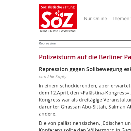
Nur Online
Themen
Repression
Polizeisturm auf die Berliner P
Repression gegen Solibewegung esk
von Abir Kopty
In einem schockierenden, aber erwarteten
dem 12.April, den »Palästina-Kongress«
Kongress war als dreitägige Veranstalt
darunter Ghassan Abu-Sittah, Salman Ab
andere.
Die von palästinensischen, jüdischen u
Konferenz sollte den Völkermord in Gaz