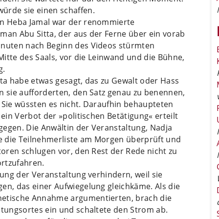
ürde sie einen schaffen.
tin Heba Jamal war der renommierte
man Abu Sitta, der aus der Ferne über ein vorab
Minuten nach Beginn des Videos stürmten
 Mitte des Saals, vor die Leinwand und die Bühne,
g.
tta habe etwas gesagt, das zu Gewalt oder Hass
n sie aufforderten, den Satz genau zu benennen,
 Sie wüssten es nicht. Daraufhin behaupteten
 ein Verbot der »politischen Betätigung« erteilt
gegen. Die Anwältin der Veranstaltung, Nadja
be die Teilnehmerliste am Morgen überprüft und
atoren schlugen vor, den Rest der Rede nicht zu
rtzufahren.
gung der Veranstaltung verhindern, weil sie
en, das einer Aufwiegelung gleichkäme. Als die
hetische Annahme argumentierten, brach die
ltungsortes ein und schaltete den Strom ab.