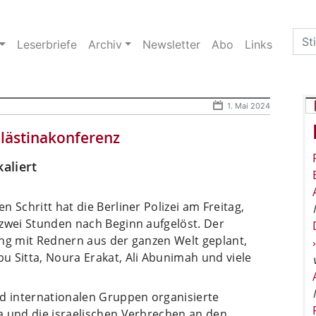
Sea
Leserbriefe
Archiv
Newsletter
Abo
Links
for:
1. Mai 2024
alästinakonferenz
aliert
 Schritt hat die Berliner Polizei am Freitag,
 zwei Stunden nach Beginn aufgelöst. Der
ung mit Rednern aus der ganzen Welt geplant,
u Sitta, Noura Erakat, Ali Abunimah und viele
nd internationalen Gruppen organisierte
a und die israelischen Verbrechen an den