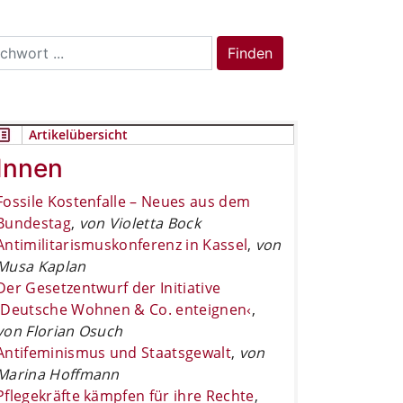
rch
Finden
Artikelübersicht
Innen
Fossile Kostenfalle – Neues aus dem
Bundestag
,
von Violetta Bock
Antimilitarismuskonferenz in Kassel
,
von
Musa Kaplan
Der Gesetzentwurf der Initiative
›Deutsche Wohnen & Co. enteignen‹
,
von Florian Osuch
Antifeminismus und Staatsgewalt
,
von
Marina Hoffmann
Pflegekräfte kämpfen für ihre Rechte
,