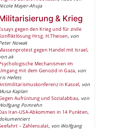
Nicole Mayer-Ahuja
Militarisierung & Krieg
Essays gegen den Krieg und für zivile
Konfliktlösung Hrsg. H.Theisen
,
von
Peter Nowak
Massenprotest gegen Handel mit Israel
,
von ak
Psychologische Mechanismen im
Umgang mit dem Genozid in Gaza
,
von
Iris Hefets
Antimilitarismuskonferenz in Kassel
,
von
Musa Kaplan
Gegen Aufrüstung und Sozialabbau
,
von
Wolfgang Pomrehn
Das Iran-USA-Abkommen in 14 Punkten
,
dokumentiert
Seefahrt – Zahlensalat
,
von Wolfgang