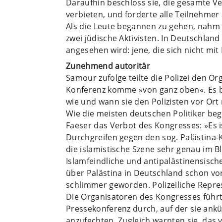
Daraufhin beschloss sie, die gesamte Ve
verbieten, und forderte alle Teilnehmer
Als die Leute begannen zu gehen, nahm d
zwei jüdische Aktivisten. In Deutschland 
angesehen wird: jene, die sich nicht mi
Zunehmend autoritär
Samour zufolge teilte die Polizei den O
Konferenz komme »von ganz oben«. Es b
wie und wann sie den Polizisten vor Ort 
Wie die meisten deutschen Politiker be
Faeser das Verbot des Kongresses: »Es ist
Durchgreifen gegen den sog. Palästina-
die islamistische Szene sehr genau im Bl
Islamfeindliche und antipalästinensisc
über Palästina in Deutschland schon vor
schlimmer geworden. Polizeiliche Repre
Die Organisatoren des Kongresses führ
Pressekonferenz durch, auf der sie ankü
anzufechten. Zugleich warnten sie, das 