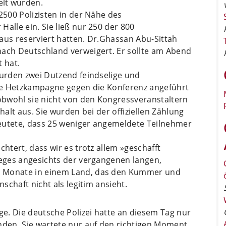
lt wurden.
2500 Polizisten in der Nähe des
alle ein. Sie ließ nur 250 der 800
aus reserviert hatten. Dr.Ghassan Abu-Sittah
nach Deutschland verweigert. Er sollte am Abend
t hat.
wurden zwei Dutzend feindselige und
 die Hetzkampagne gegen die Konferenz angeführt
 obwohl sie nicht von den Kongressveranstaltern
halt aus. Sie wurden bei der offiziellen Zählung
eutete, dass 25 weniger angemeldete Teilnehmer
chtert, dass wir es trotz allem »geschafft
ieges angesichts der vergangenen langen,
s Monate in einem Land, das den Kummer und
schaft nicht als legitim ansieht.
nge. Die deutsche Polizei hatte an diesem Tag nur
nden. Sie wartete nur auf den richtigen Moment.