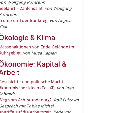
von Wolfgang Pomrehn
Seefahrt – Zahlensalat
,
von Wolfgang
Pomrehn
Trump und der Irankrieg
,
von Angela
Klein
Ökologie & Klima
Massenaktionen von Ende Gelände im
Ruhrgebiet
,
von Musa Kaplan
Ökonomie: Kapital &
Arbeit
Geschichte und politische Macht
ökonomischer Ideen (Teil XI)
,
von Ingo
Schmidt
Weg vom Achtstundentag?
,
Rolf Euler im
Gespräch mit Tobias Michel
Angriffe auf die Arbeitszeit
,
Rede von