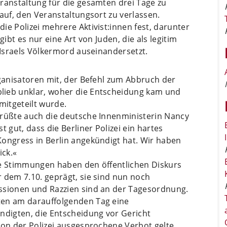
ranstaltung für die gesamten drei Tage zu
 auf, den Veranstaltungsort zu verlassen.
ie Polizei mehrere Aktivist:innen fest, darunter
gibt es nur eine Art von Juden, die als legitim
t Israels Völkermord auseinandersetzt.
rganisatoren mit, der Befehl zum Abbruch der
lieb unklar, woher die Entscheidung kam und
mitgeteilt wurde.
grüßte auch die deutsche Innenministerin Nancy
 gut, dass die Berliner Polizei ein hartes
Kongress in Berlin angekündigt hat. Wir haben
ick.«
he Stimmungen haben den öffentlichen Diskurs
 dem 7.10. geprägt, sie sind nun noch
ssionen und Razzien sind an der Tagesordnung.
ten am darauffolgenden Tag eine
ndigten, die Entscheidung vor Gericht
von der Polizei ausgesprochene Verbot gelte