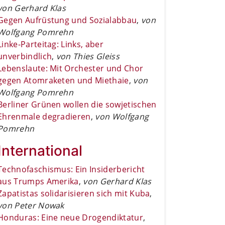
von Gerhard Klas
Gegen Aufrüstung und Sozialabbau
,
von
Wolfgang Pomrehn
Linke-Parteitag: Links, aber
unverbindlich
,
von Thies Gleiss
Lebenslaute: Mit Orchester und Chor
gegen Atomraketen und Miethaie
,
von
Wolfgang Pomrehn
Berliner Grünen wollen die sowjetischen
Ehrenmale degradieren
,
von Wolfgang
Pomrehn
International
Technofaschismus: Ein Insiderbericht
aus Trumps Amerika
,
von Gerhard Klas
Zapatistas solidarisieren sich mit Kuba
,
von Peter Nowak
Honduras: Eine neue Drogendiktatur
,