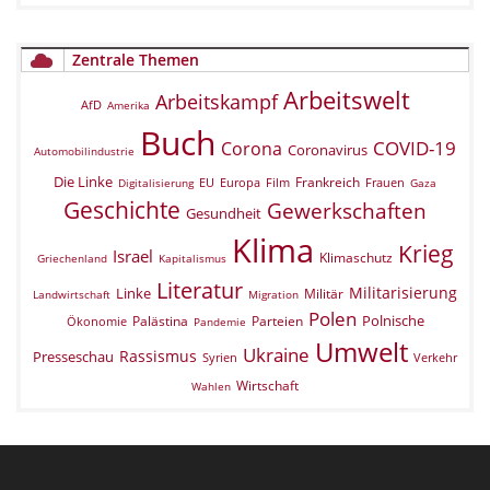
Zentrale Themen
Arbeitswelt
Arbeitskampf
AfD
Amerika
Buch
COVID-19
Corona
Coronavirus
Automobilindustrie
Die Linke
Frankreich
EU
Europa
Film
Frauen
Digitalisierung
Gaza
Geschichte
Gewerkschaften
Gesundheit
Klima
Krieg
Israel
Klimaschutz
Griechenland
Kapitalismus
Literatur
Militarisierung
Linke
Militär
Landwirtschaft
Migration
Polen
Polnische
Palästina
Parteien
Ökonomie
Pandemie
Umwelt
Ukraine
Rassismus
Presseschau
Verkehr
Syrien
Wirtschaft
Wahlen