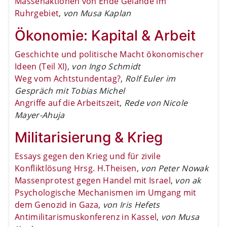
Massenaktionen von Ende Gelände im
Ruhrgebiet
,
von Musa Kaplan
Ökonomie: Kapital & Arbeit
Geschichte und politische Macht ökonomischer
Ideen (Teil XI)
,
von Ingo Schmidt
Weg vom Achtstundentag?
,
Rolf Euler im
Gespräch mit Tobias Michel
Angriffe auf die Arbeitszeit
,
Rede von Nicole
Mayer-Ahuja
Militarisierung & Krieg
Essays gegen den Krieg und für zivile
Konfliktlösung Hrsg. H.Theisen
,
von Peter Nowak
Massenprotest gegen Handel mit Israel
,
von ak
Psychologische Mechanismen im Umgang mit
dem Genozid in Gaza
,
von Iris Hefets
Antimilitarismuskonferenz in Kassel
,
von Musa