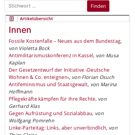
Search
Finden
for:
Artikelübersicht
Innen
Fossile Kostenfalle – Neues aus dem Bundestag
,
von Violetta Bock
Antimilitarismuskonferenz in Kassel
,
von Musa
Kaplan
Der Gesetzentwurf der Initiative ›Deutsche
Wohnen & Co. enteignen‹
,
von Florian Osuch
Antifeminismus und Staatsgewalt
,
von Marina
Hoffmann
Pflegekräfte kämpfen für ihre Rechte
,
von
Gerhard Klas
Gegen Aufrüstung und Sozialabbau
,
von
Wolfgang Pomrehn
Linke-Parteitag: Links, aber unverbindlich
,
von
Thies Gleiss