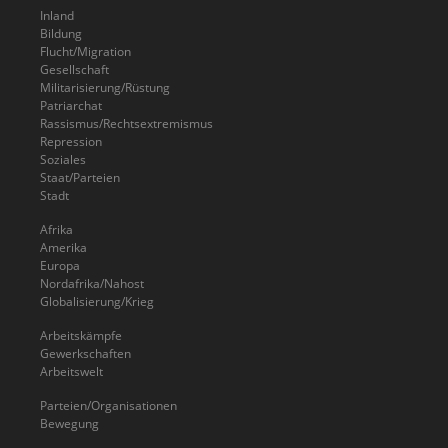
Inland
Bildung
Flucht/Migration
Gesellschaft
Militarisierung/Rüstung
Patriarchat
Rassismus/Rechtsextremismus
Repression
Soziales
Staat/Parteien
Stadt
Afrika
Amerika
Europa
Nordafrika/Nahost
Globalisierung/Krieg
Arbeitskämpfe
Gewerkschaften
Arbeitswelt
Parteien/Organisationen
Bewegung