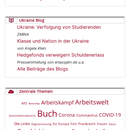
Ukraine Blog
Ukraine: Verfolgung von Studierenden
ZMINA
Klasse und Nation in der Ukraine
von Angela Klein
Hedgefonds verweigern Schuldenerlass
Pressemitteilung von erlassjahr.de u.a.
Alle Beiträge des Blogs
Zentrale Themen
Arbeitswelt
Arbeitskampf
AfD
Amerika
Buch
COVID-19
Corona
Coronavirus
Automobilindustrie
Die Linke
Frankreich
EU
Europa
Film
Frauen
Digitalisierung
Gaza