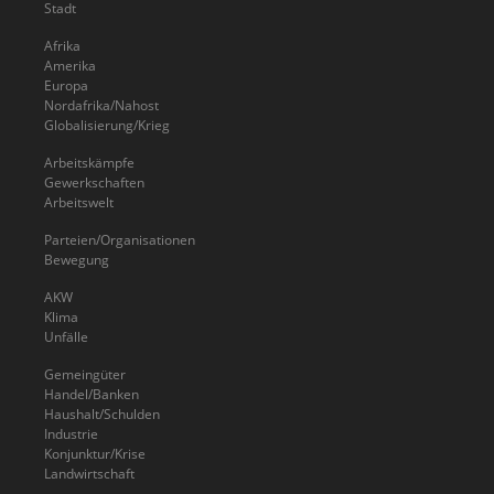
Stadt
Afrika
Amerika
Europa
Nordafrika/Nahost
Globalisierung/Krieg
Arbeitskämpfe
Gewerkschaften
Arbeitswelt
Parteien/Organisationen
Bewegung
AKW
Klima
Unfälle
Gemeingüter
Handel/Banken
Haushalt/Schulden
Industrie
Konjunktur/Krise
Landwirtschaft