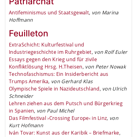
Patriarchat
Antifeminismus und Staatsgewalt
,
von Marina
Hoffmann
Feuilleton
ExtraSchicht: Kulturfestival und
Industriegeschichte im Ruhrgebiet
,
von Rolf Euler
Essays gegen den Krieg und für zivile
Konfliktlösung Hrsg. H.Theisen
,
von Peter Nowak
Technofaschismus: Ein Insiderbericht aus
Trumps Amerika
,
von Gerhard Klas
Olympische Spiele in Nazideutschland
,
von Ulrich
Schneider
Lehren ziehen aus dem Putsch und Bürgerkrieg
in Spanien
,
von Paul Michel
Das Filmfestival ›Crossing Europe‹ in Linz
,
von
Kurt Hofmann
Iván Tovar: Kunst aus der Karibik – Briefmarke
,