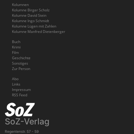
Kolumnen
Kolumne Birger Scholz
Kolumne David Stein
Kolumne Ingo Schmidt
Kolumne Lügen mit Zahlen
Kolumne Manfred Dietenberger
Buch
Krimi
Film
Geschichte
Sonstiges
Zur Person
Abo
Links
Impressum
RSS Feed
SoZ-Verlag
Regentenstr. 57 - 59