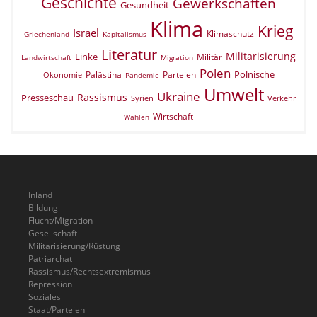
Geschichte
Gewerkschaften
Gesundheit
Klima
Krieg
Israel
Klimaschutz
Griechenland
Kapitalismus
Literatur
Militarisierung
Linke
Militär
Landwirtschaft
Migration
Polen
Polnische
Palästina
Parteien
Ökonomie
Pandemie
Umwelt
Ukraine
Rassismus
Presseschau
Verkehr
Syrien
Wirtschaft
Wahlen
Inland
Bildung
Flucht/Migration
Gesellschaft
Militarisierung/Rüstung
Patriarchat
Rassismus/Rechtsextremismus
Repression
Soziales
Staat/Parteien