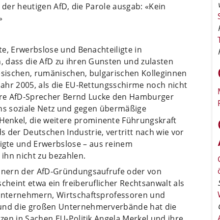
en der heutigen AfD, die Parole ausgab: «Kein
»
lte, Erwerbslose und Benachteiligte in
n, dass die AfD zu ihren Gunsten und zulasten
iesischen, rumänischen, bulgarischen Kolleginnen
 Jahr 2005, als die EU-Rettungsschirme noch nicht
ere AfD-Sprecher Bernd Lucke den Hamburger
 ins soziale Netz und gegen übermäßige
enkel, die weitere prominente Führungskraft
 der Deutschen Industrie, vertritt nach wie vor
gte und Erwerbslose – aus reinem
ihn nicht zu bezahlen.
chnern der AfD-Gründungsaufrufe oder von
cheint etwa ein freiberuflicher Rechtsanwalt als
 Unternehmern, Wirtschaftsprofessoren und
 und die großen Unternehmerverbände hat die
tzen in Sachen EU-Politik Angela Merkel und ihre