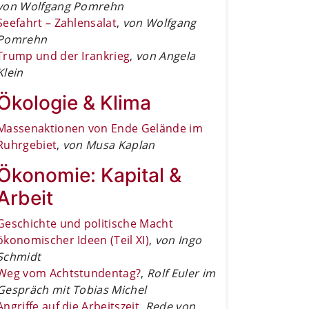
von Wolfgang Pomrehn
Seefahrt – Zahlensalat
,
von Wolfgang
Pomrehn
Trump und der Irankrieg
,
von Angela
Klein
Ökologie & Klima
Massenaktionen von Ende Gelände im
Ruhrgebiet
,
von Musa Kaplan
Ökonomie: Kapital &
Arbeit
Geschichte und politische Macht
ökonomischer Ideen (Teil XI)
,
von Ingo
Schmidt
Weg vom Achtstundentag?
,
Rolf Euler im
Gespräch mit Tobias Michel
Angriffe auf die Arbeitszeit
,
Rede von