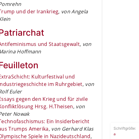
Pomrehn
Trump und der Irankrieg
,
von Angela
Klein
Patriarchat
Antifeminismus und Staatsgewalt
,
von
Marina Hoffmann
Feuilleton
ExtraSchicht: Kulturfestival und
Industriegeschichte im Ruhrgebiet
,
von
Rolf Euler
Essays gegen den Krieg und für zivile
Konfliktlösung Hrsg. H.Theisen
,
von
Peter Nowak
Technofaschismus: Ein Insiderbericht
aus Trumps Amerika
,
von Gerhard Klas
Schriftgröße:
a
Olympische Spiele in Nazideutschland
,