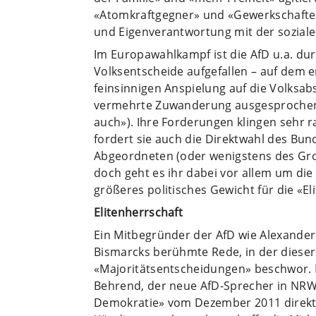
«Atomkraftgegner» und «Gewerkschaften
und Eigenverantwortung mit der soziale
Im Europawahlkampf ist die AfD u.a. d
Volksentscheide aufgefallen – auf dem 
feinsinnigen Anspielung auf die Volksab
vermehrte Zuwanderung ausgesprochen ha
auch»). Ihre Forderungen klingen sehr
fordert sie auch die Direktwahl des Bu
Abgeordneten (oder wenigstens des Gro
doch geht es ihr dabei vor allem um di
größeres politisches Gewicht für die «E
Elitenherrschaft
Ein Mitbegründer der AfD wie Alexander 
Bismarcks berühmte Rede, in der dieser 
«Majoritätsentscheidungen» beschwor. 
Behrend, der neue AfD-Sprecher in NRW, 
Demokratie» vom Dezember 2011 direkt 