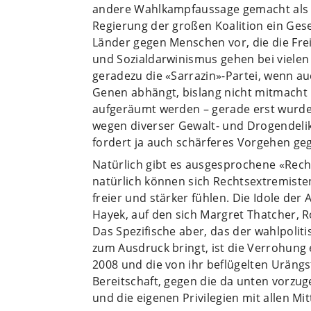
andere Wahlkampfaussage gemacht als e
Regierung der großen Koalition ein Ges
Länder gegen Menschen vor, die die Fre
und Sozialdarwinismus gehen bei vielen A
geradezu die «Sarrazin»-Partei, wenn auc
Genen abhängt, bislang nicht mitmacht 
aufgeräumt werden – gerade erst wurde
wegen diverser Gewalt- und Drogendelik
fordert ja auch schärferes Vorgehen geg
Natürlich gibt es ausgesprochene «Rech
natürlich können sich Rechtsextremiste
freier und stärker fühlen. Die Idole der
Hayek, auf den sich Margret Thatcher, 
Das Spezifische aber, das der wahlpolit
zum Ausdruck bringt, ist die Verrohung 
2008 und die von ihr beflügelten Urängst
Bereitschaft, gegen die da unten vorzu
und die eigenen Privilegien mit allen Mit