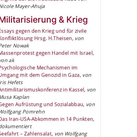
Nicole Mayer-Ahuja
Militarisierung & Krieg
Essays gegen den Krieg und für zivile
Konfliktlösung Hrsg. H.Theisen
,
von
Peter Nowak
Massenprotest gegen Handel mit Israel
,
von ak
Psychologische Mechanismen im
Umgang mit dem Genozid in Gaza
,
von
Iris Hefets
Antimilitarismuskonferenz in Kassel
,
von
Musa Kaplan
Gegen Aufrüstung und Sozialabbau
,
von
Wolfgang Pomrehn
Das Iran-USA-Abkommen in 14 Punkten
,
dokumentiert
Seefahrt – Zahlensalat
,
von Wolfgang