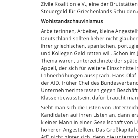
Zivile Koalition e.V., eine der Brutstätt
Steuergeld für Griechenlands Schulden.
Wohlstandschauvinismus
Arbeiterinnen, Arbeiter, kleine Angestel
Deutschland sollten lieber nicht glaube
ihrer griechischen, spanischen, portug
und Kollegen Geld retten will. Schon im
Thema waren, unterzeichnete der spät
Appell, der sich für weitere Einschnitte
Lohnerhöhungen aussprach. Hans-Olaf H
der AfD, früher Chef des Bundesverbands
Unternehmerinteressen gegen Beschäfti
Klassenbewusstsein, dafür braucht man 
Sieht man sich die Listen von Unterzei
Kandidaten auf ihren Listen an, dann ers
kleiner Mann in einer Gesellschaft von
höheren Angestellten. Das Großkapital
AfD nicht hinter sich, denn die unterstü