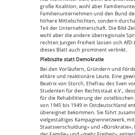
große Koalition, wohl aber Familienunt
Familienunternehmen und den Bund der S
höhere Mittelschichten, sondern durcha
Teil der Unternehmerschaft. Die Bild-Zei
wohl aber die andere überregionale Spri
rechten Jungen Freiheit lassen sich AfD-
dieses Blatt auch prominent verlinkt.
Plebiszite statt Demokratie
Bei den Vorläufern, Gründern und Förd
elitäre und reaktionäre Leute. Eine gew
Beatrix von Storch, Ehefrau des Sven vo
Studenten für den Rechtsstaat e.V., dess
für die Rehabilitierung der ostelbische
von 1945 bis 1949 in Ostdeutschland en
übereignet bekommen. Sie führt zusamme
vielgestaltiges Kampagnennetzwerk, mi
Staatsverschuldung» und «Bürokratie»,
der Familie» und «mehr Freiheit» agitier