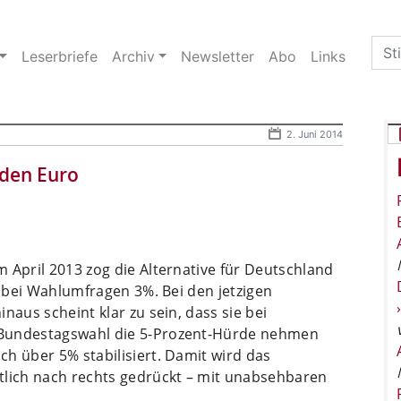
Sea
Leserbriefe
Archiv
Newsletter
Abo
Links
for:
2. Juni 2014
 den Euro
 April 2013 zog die Alternative für Deutschland
e bei Wahlumfragen 3%. Bei den jetzigen
naus scheint klar zu sein, dass sie bei
 Bundestagswahl die 5-Prozent-Hürde nehmen
h über 5% stabilisiert. Damit wird das
tlich nach rechts gedrückt – mit unabsehbaren