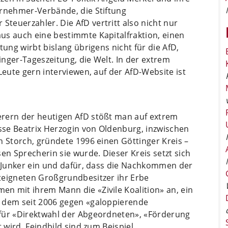
ernehmer-Verbände, die Stiftung
teuerzahler. Die AfD vertritt also nicht nur
us auch eine bestimmte Kapitalfraktion, einen
tung wirbt bislang übrigens nicht für die AfD,
nger-Tageszeitung, die Welt. In der extrem
Leute gern interviewen, auf der AfD-Website ist
erern der heutigen AfD stößt man auf extrem
isse Beatrix Herzogin von Oldenburg, inzwischen
n Storch, gründete 1996 einen Göttinger Kreis –
en Sprecherin sie wurde. Dieser Kreis setzt sich
n Junker ein und dafür, dass die Nachkommen der
teigneten Großgrundbesitzer ihr Erbe
n mit ihrem Mann die «Zivile Koalition» an, ein
t dem seit 2006 gegen «galoppierende
 für «Direktwahl der Abgeordneten», «Förderung
t wird. Feindbild sind zum Beispiel