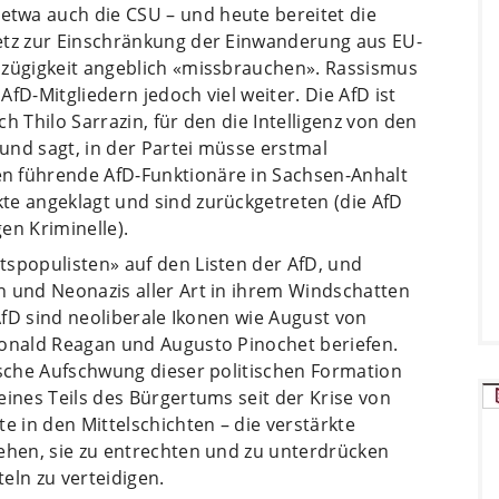
twa auch die CSU – und heute bereitet die
etz zur Einschränkung der Einwanderung aus EU-
izügigkeit angeblich «missbrauchen». Rassismus
fD-Mitgliedern jedoch viel weiter. Die AfD ist
h Thilo Sarrazin, für den die Intelligenz von den
und sagt, in der Partei müsse erstmal
n führende AfD-Funktionäre in Sachsen-Anhalt
te angeklagt und sind zurückgetreten (die AfD
en Kriminelle).
tspopulisten» auf den Listen der AfD, und
n und Neonazis aller Art in ihrem Windschatten
 AfD sind neoliberale Ikonen wie August von
Ronald Reagan und Augusto Pinochet beriefen.
ische Aufschwung dieser politischen Formation
eines Teils des Bürgertums seit der Krise von
e in den Mittelschichten – die verstärkte
gehen, sie zu entrechten und zu unterdrücken
teln zu verteidigen.