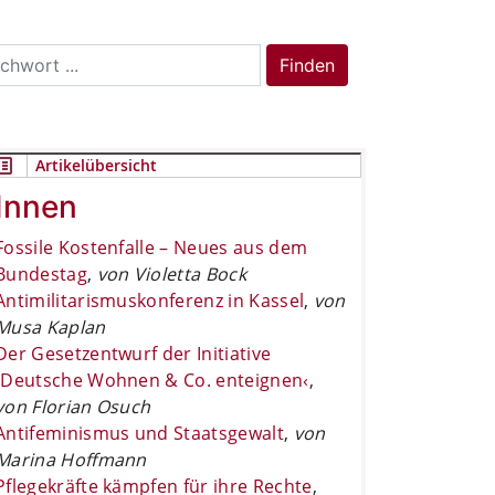
rch
Finden
Artikelübersicht
Innen
Fossile Kostenfalle – Neues aus dem
Bundestag
,
von Violetta Bock
Antimilitarismuskonferenz in Kassel
,
von
Musa Kaplan
Der Gesetzentwurf der Initiative
›Deutsche Wohnen & Co. enteignen‹
,
von Florian Osuch
Antifeminismus und Staatsgewalt
,
von
Marina Hoffmann
Pflegekräfte kämpfen für ihre Rechte
,