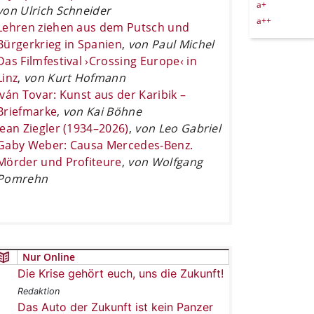
a+
von Ulrich Schneider
a++
Lehren ziehen aus dem Putsch und
Bürgerkrieg in Spanien
,
von Paul Michel
Das Filmfestival ›Crossing Europe‹ in
Linz
,
von Kurt Hofmann
Iván Tovar: Kunst aus der Karibik –
Briefmarke
,
von Kai Böhne
Jean Ziegler (1934–2026)
,
von Leo Gabriel
Gaby Weber: Causa Mercedes-Benz.
Mörder und Profiteure
,
von Wolfgang
Pomrehn
Nur Online
Die Krise gehört euch, uns die Zukunft!
Redaktion
Das Auto der Zukunft ist kein Panzer