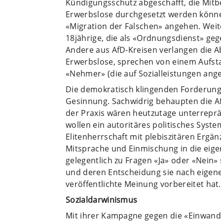
Kündigungsschutz abgeschafft, die Mit
Erwerbslose durchgesetzt werden können
«Migration der Falschen» angehen. Weite
18jährige, die als «Ordnungsdienst» g
Andere aus AfD-Kreisen verlangen die A
Erwerbslose, sprechen von einem Aufsta
«Nehmer» (die auf Sozialleistungen ange
Die demokratisch klingenden Forderung
Gesinnung. Sachwidrig behaupten die 
der Praxis wären heutzutage unterreprä
wollen ein autoritäres politisches Syste
Elitenherrschaft mit plebiszitären Ergä
Mitsprache und Einmischung in die eig
gelegentlich zu Fragen «Ja» oder «Nein» 
und deren Entscheidung sie nach eige
veröffentlichte Meinung vorbereitet hat.
Sozialdarwinismus
Mit ihrer Kampagne gegen die «Einwande