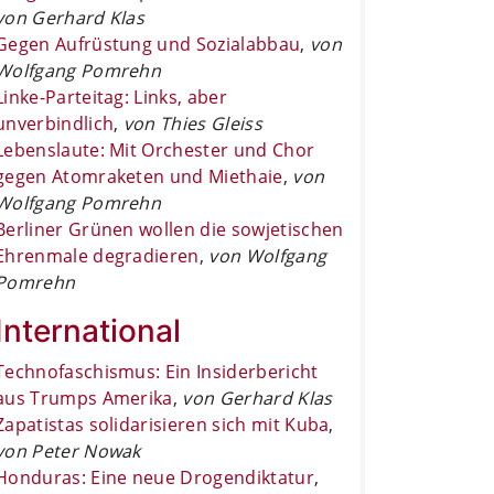
von Gerhard Klas
Gegen Aufrüstung und Sozialabbau
,
von
Wolfgang Pomrehn
Linke-Parteitag: Links, aber
unverbindlich
,
von Thies Gleiss
Lebenslaute: Mit Orchester und Chor
gegen Atomraketen und Miethaie
,
von
Wolfgang Pomrehn
Berliner Grünen wollen die sowjetischen
Ehrenmale degradieren
,
von Wolfgang
Pomrehn
International
Technofaschismus: Ein Insiderbericht
aus Trumps Amerika
,
von Gerhard Klas
Zapatistas solidarisieren sich mit Kuba
,
von Peter Nowak
Honduras: Eine neue Drogendiktatur
,