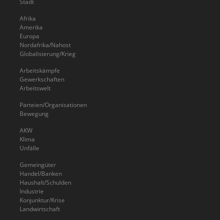
Stadt
Afrika
Amerika
Europa
Nordafrika/Nahost
Globalisierung/Krieg
Arbeitskämpfe
Gewerkschaften
Arbeitswelt
Parteien/Organisationen
Bewegung
AKW
Klima
Unfälle
Gemeingüter
Handel/Banken
Haushalt/Schulden
Industrie
Konjunktur/Krise
Landwirtschaft