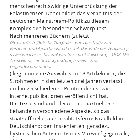
menschenrechtswidrige Unterdrückung der
Palästinenser. Dabei bildet das Verhältnis der
deutschen Mainstream-Politik zu diesem
Komplex den besonderen Schwerpunkt.
Nach mehreren Büchern (zuletzt
Die israelisch-jüdische Tragödie – von Auschwitz zum
Besatzer- und Apartheidstaat Israel. Das Ende der Verklärung
sowie Ein klassischer Fall von Geschichtsfälschung – 1948. Die
Ausstellung zur Staatsgründung Israels – Eine
Gegendokumentation
) liegt nun eine Auswahl von 18 Artikeln vor, die
Strohmeyer in den letzten drei Jahren verfasst
und in verschiedenen Printmedien sowie
Internetpublikationen veröffentlicht hat.
Die Texte sind und bleiben hochaktuell. Sie
behandeln verschiedene Aspekte, so das
staatsoffizielle, aber realitätsferne Israelbild in
Deutschland; den inszenierten, geradezu
hysterischen Antisemitismus-Vorwurf gegen alle,