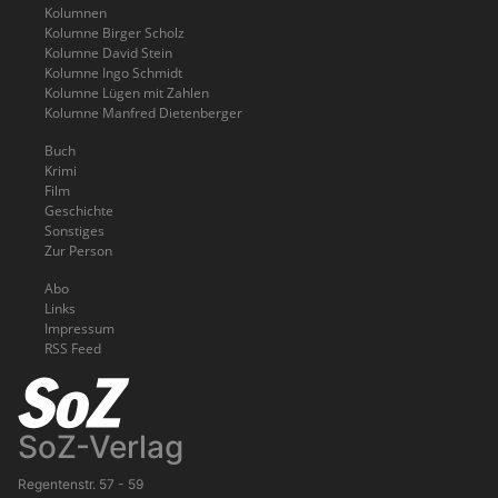
Kolumnen
Kolumne Birger Scholz
Kolumne David Stein
Kolumne Ingo Schmidt
Kolumne Lügen mit Zahlen
Kolumne Manfred Dietenberger
Buch
Krimi
Film
Geschichte
Sonstiges
Zur Person
Abo
Links
Impressum
RSS Feed
SoZ-Verlag
Regentenstr. 57 - 59