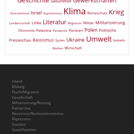
Gewerkschaften
Gesundheit
Klima
Krieg
Israel
Klimaschutz
Griechenland
Kapitalismus
Literatur
Militarisierung
Linke
Militär
Landwirtschaft
Migration
Polen
Polnische
Palästina
Parteien
Ökonomie
Pandemie
Umwelt
Ukraine
Rassismus
Presseschau
Verkehr
Syrien
Wirtschaft
Wahlen
Inland
Bildung
Flucht/Migration
Gesellschaft
Militarisierung/Rüstung
Patriarchat
Rassismus/Rechtsextremismus
Repression
Soziales
Staat/Parteien