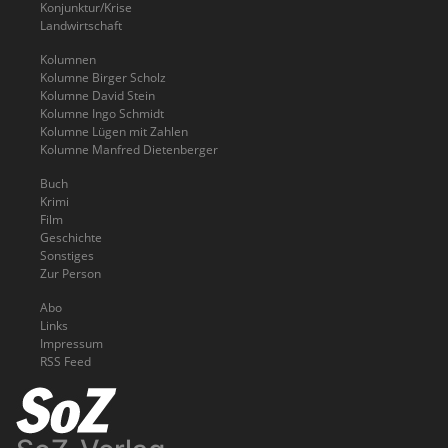
Konjunktur/Krise
Landwirtschaft
Kolumnen
Kolumne Birger Scholz
Kolumne David Stein
Kolumne Ingo Schmidt
Kolumne Lügen mit Zahlen
Kolumne Manfred Dietenberger
Buch
Krimi
Film
Geschichte
Sonstiges
Zur Person
Abo
Links
Impressum
RSS Feed