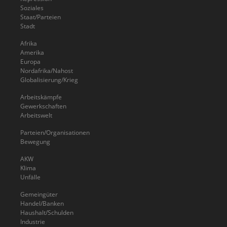
Soziales
Staat/Parteien
Stadt
Afrika
Amerika
Europa
Nordafrika/Nahost
Globalisierung/Krieg
Arbeitskämpfe
Gewerkschaften
Arbeitswelt
Parteien/Organisationen
Bewegung
AKW
Klima
Unfälle
Gemeingüter
Handel/Banken
Haushalt/Schulden
Industrie