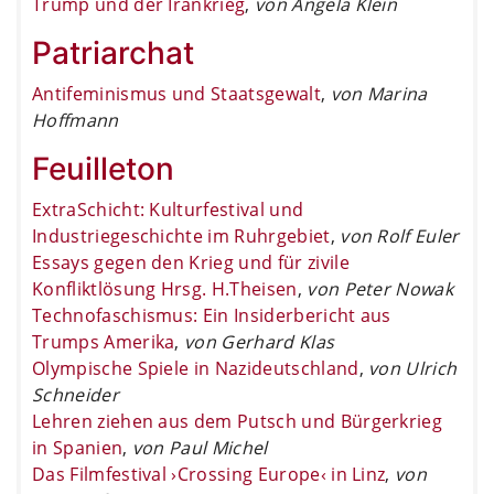
Trump und der Irankrieg
,
von Angela Klein
Patriarchat
Antifeminismus und Staatsgewalt
,
von Marina
Hoffmann
Feuilleton
ExtraSchicht: Kulturfestival und
Industriegeschichte im Ruhrgebiet
,
von Rolf Euler
Essays gegen den Krieg und für zivile
Konfliktlösung Hrsg. H.Theisen
,
von Peter Nowak
Technofaschismus: Ein Insiderbericht aus
Trumps Amerika
,
von Gerhard Klas
Olympische Spiele in Nazideutschland
,
von Ulrich
Schneider
Lehren ziehen aus dem Putsch und Bürgerkrieg
in Spanien
,
von Paul Michel
Das Filmfestival ›Crossing Europe‹ in Linz
,
von