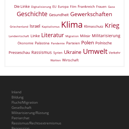
Die Linke
Frankreich
EU
Europa
Film
Frauen
Digitalisierung
Gaza
Geschichte
Gewerkschaften
Gesundheit
Klima
Krieg
Israel
Klimaschutz
Griechenland
Kapitalismus
Literatur
Militarisierung
Linke
Militär
Landwirtschaft
Migration
Polen
Polnische
Palästina
Parteien
Ökonomie
Pandemie
Umwelt
Ukraine
Rassismus
Presseschau
Verkehr
Syrien
Wirtschaft
Wahlen
Inland
Bildung
Flucht/Migration
Gesellschaft
Militarisierung/Rüstung
Patriarchat
Rassismus/Rechtsextremismus
Repression