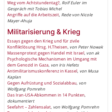
Weg vom Achtstundentag?
,
Rolf Euler im
Gespräch mit Tobias Michel
Angriffe auf die Arbeitszeit
,
Rede von Nicole
Mayer-Ahuja
Militarisierung & Krieg
Essays gegen den Krieg und für zivile
Konfliktlösung Hrsg. H.Theisen
,
von Peter Nowak
Massenprotest gegen Handel mit Israel
,
von ak
Psychologische Mechanismen im Umgang mit
dem Genozid in Gaza
,
von Iris Hefets
Antimilitarismuskonferenz in Kassel
,
von Musa
Kaplan
Gegen Aufrüstung und Sozialabbau
,
von
Wolfgang Pomrehn
Das Iran-USA-Abkommen in 14 Punkten
,
dokumentiert
Seefahrt – Zahlensalat
,
von Wolfgang Pomrehn