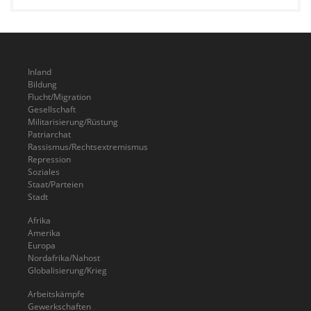
Inland
Bildung
Flucht/Migration
Gesellschaft
Militarisierung/Rüstung
Patriarchat
Rassismus/Rechtsextremismus
Repression
Soziales
Staat/Parteien
Stadt
Afrika
Amerika
Europa
Nordafrika/Nahost
Globalisierung/Krieg
Arbeitskämpfe
Gewerkschaften