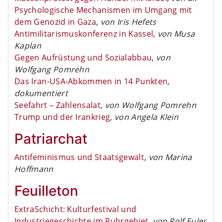
Psychologische Mechanismen im Umgang mit
dem Genozid in Gaza
,
von Iris Hefets
Antimilitarismuskonferenz in Kassel
,
von Musa
Kaplan
Gegen Aufrüstung und Sozialabbau
,
von
Wolfgang Pomrehn
Das Iran-USA-Abkommen in 14 Punkten
,
dokumentiert
Seefahrt – Zahlensalat
,
von Wolfgang Pomrehn
Trump und der Irankrieg
,
von Angela Klein
Patriarchat
Antifeminismus und Staatsgewalt
,
von Marina
Hoffmann
Feuilleton
ExtraSchicht: Kulturfestival und
Industriegeschichte im Ruhrgebiet
,
von Rolf Euler