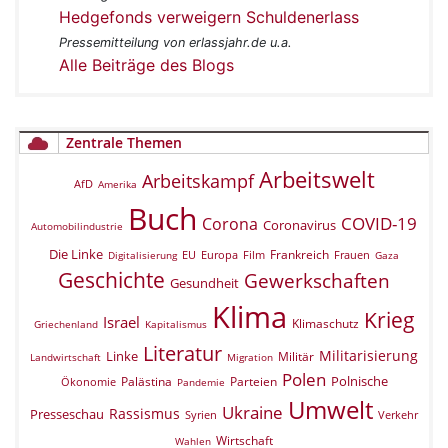
Hedgefonds verweigern Schuldenerlass
Pressemitteilung von erlassjahr.de u.a.
Alle Beiträge des Blogs
Zentrale Themen
Arbeitswelt
Arbeitskampf
AfD
Amerika
Buch
COVID-19
Corona
Coronavirus
Automobilindustrie
Die Linke
Frankreich
EU
Europa
Film
Frauen
Digitalisierung
Gaza
Geschichte
Gewerkschaften
Gesundheit
Klima
Krieg
Israel
Klimaschutz
Griechenland
Kapitalismus
Literatur
Militarisierung
Linke
Militär
Landwirtschaft
Migration
Polen
Polnische
Palästina
Parteien
Ökonomie
Pandemie
Umwelt
Ukraine
Rassismus
Presseschau
Verkehr
Syrien
Wirtschaft
Wahlen