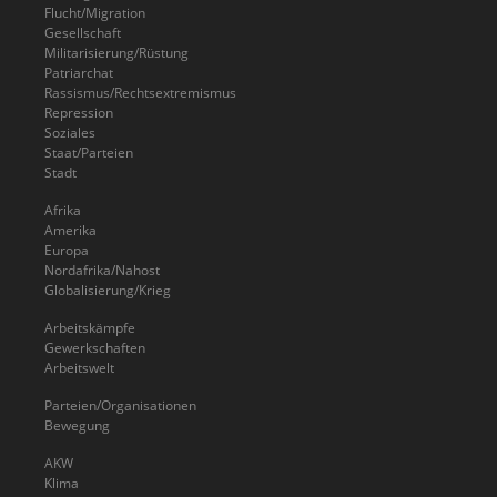
Flucht/Migration
Gesellschaft
Militarisierung/Rüstung
Patriarchat
Rassismus/Rechtsextremismus
Repression
Soziales
Staat/Parteien
Stadt
Afrika
Amerika
Europa
Nordafrika/Nahost
Globalisierung/Krieg
Arbeitskämpfe
Gewerkschaften
Arbeitswelt
Parteien/Organisationen
Bewegung
AKW
Klima