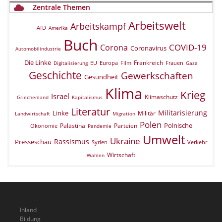
Zentrale Themen
Arbeitswelt
Arbeitskampf
AfD
Amerika
Buch
COVID-19
Corona
Coronavirus
Automobilindustrie
Die Linke
Frankreich
EU
Europa
Film
Frauen
Digitalisierung
Gaza
Geschichte
Gewerkschaften
Gesundheit
Klima
Krieg
Israel
Klimaschutz
Griechenland
Kapitalismus
Literatur
Militarisierung
Linke
Militär
Landwirtschaft
Migration
Polen
Polnische
Palästina
Parteien
Ökonomie
Pandemie
Umwelt
Ukraine
Rassismus
Presseschau
Verkehr
Syrien
Wirtschaft
Wahlen
Inland
Bildung