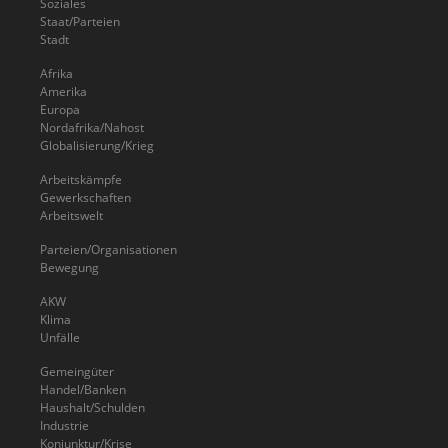
Soziales
Staat/Parteien
Stadt
Afrika
Amerika
Europa
Nordafrika/Nahost
Globalisierung/Krieg
Arbeitskämpfe
Gewerkschaften
Arbeitswelt
Parteien/Organisationen
Bewegung
AKW
Klima
Unfälle
Gemeingüter
Handel/Banken
Haushalt/Schulden
Industrie
Konjunktur/Krise