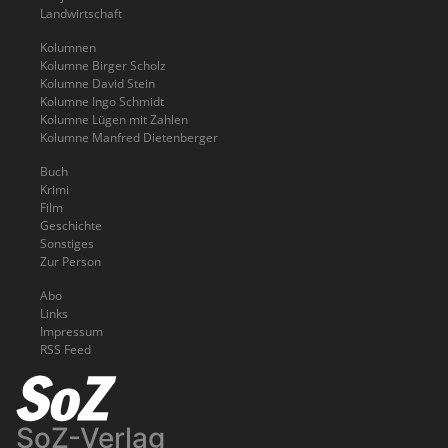
Landwirtschaft
Kolumnen
Kolumne Birger Scholz
Kolumne David Stein
Kolumne Ingo Schmidt
Kolumne Lügen mit Zahlen
Kolumne Manfred Dietenberger
Buch
Krimi
Film
Geschichte
Sonstiges
Zur Person
Abo
Links
Impressum
RSS Feed
SoZ-Verlag