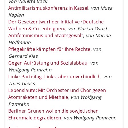
von Violetta Bock
Antimilitarismuskonferenz in Kassel
,
von Musa
Kaplan
Der Gesetzentwurf der Initiative ›Deutsche
Wohnen & Co. enteignen‹
,
von Florian Osuch
Antifeminismus und Staatsgewalt
,
von Marina
Hoffmann
Pflegekräfte kämpfen für ihre Rechte
,
von
Gerhard Klas
Gegen Aufrüstung und Sozialabbau
,
von
Wolfgang Pomrehn
Linke-Parteitag: Links, aber unverbindlich
,
von
Thies Gleiss
Lebenslaute: Mit Orchester und Chor gegen
Atomraketen und Miethaie
,
von Wolfgang
Pomrehn
Berliner Grünen wollen die sowjetischen
Ehrenmale degradieren
,
von Wolfgang Pomrehn