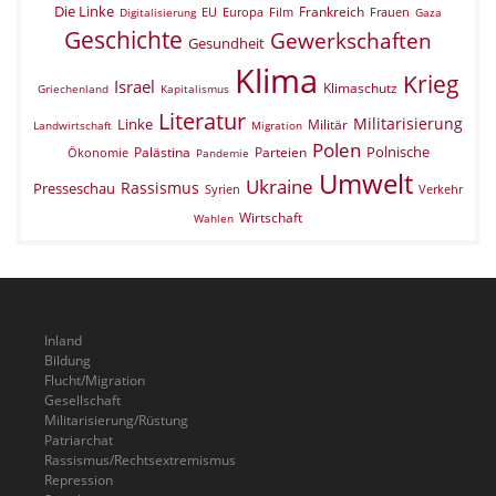
Die Linke
Frankreich
EU
Europa
Film
Frauen
Digitalisierung
Gaza
Geschichte
Gewerkschaften
Gesundheit
Klima
Krieg
Israel
Klimaschutz
Griechenland
Kapitalismus
Literatur
Militarisierung
Linke
Militär
Landwirtschaft
Migration
Polen
Polnische
Palästina
Parteien
Ökonomie
Pandemie
Umwelt
Ukraine
Rassismus
Presseschau
Verkehr
Syrien
Wirtschaft
Wahlen
Inland
Bildung
Flucht/Migration
Gesellschaft
Militarisierung/Rüstung
Patriarchat
Rassismus/Rechtsextremismus
Repression