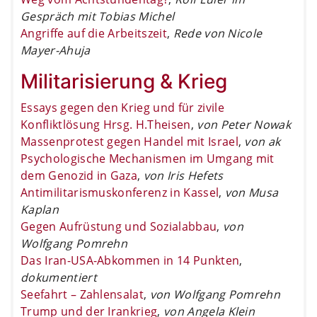
Gespräch mit Tobias Michel
Angriffe auf die Arbeitszeit
,
Rede von Nicole
Mayer-Ahuja
Militarisierung & Krieg
Essays gegen den Krieg und für zivile
Konfliktlösung Hrsg. H.Theisen
,
von Peter Nowak
Massenprotest gegen Handel mit Israel
,
von ak
Psychologische Mechanismen im Umgang mit
dem Genozid in Gaza
,
von Iris Hefets
Antimilitarismuskonferenz in Kassel
,
von Musa
Kaplan
Gegen Aufrüstung und Sozialabbau
,
von
Wolfgang Pomrehn
Das Iran-USA-Abkommen in 14 Punkten
,
dokumentiert
Seefahrt – Zahlensalat
,
von Wolfgang Pomrehn
Trump und der Irankrieg
,
von Angela Klein