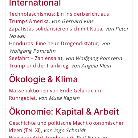
International
Technofaschismus: Ein Insiderbericht aus
Trumps Amerika
,
von Gerhard Klas
Zapatistas solidarisieren sich mit Kuba
,
von Peter
Nowak
Honduras: Eine neue Drogendiktatur
,
von
Wolfgang Pomrehn
Seefahrt – Zahlensalat
,
von Wolfgang Pomrehn
Trump und der Irankrieg
,
von Angela Klein
Ökologie & Klima
Massenaktionen von Ende Gelände im
Ruhrgebiet
,
von Musa Kaplan
Ökonomie: Kapital & Arbeit
Geschichte und politische Macht ökonomischer
Ideen (Teil XI)
,
von Ingo Schmidt
Weg vom Achtstundentag?
,
Rolf Euler im