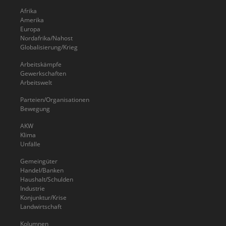
Afrika
Amerika
Europa
Nordafrika/Nahost
Globalisierung/Krieg
Arbeitskämpfe
Gewerkschaften
Arbeitswelt
Parteien/Organisationen
Bewegung
AKW
Klima
Unfälle
Gemeingüter
Handel/Banken
Haushalt/Schulden
Industrie
Konjunktur/Krise
Landwirtschaft
Kolumnen