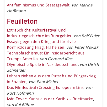
Antifeminismus und Staatsgewalt
,
von Marina
Hoffmann
Feuilleton
ExtraSchicht: Kulturfestival und
Industriegeschichte im Ruhrgebiet
,
von Rolf Euler
Essays gegen den Krieg und für zivile
Konfliktlösung Hrsg. H.Theisen
,
von Peter Nowak
Technofaschismus: Ein Insiderbericht aus
Trumps Amerika
,
von Gerhard Klas
Olympische Spiele in Nazideutschland
,
von Ulrich
Schneider
Lehren ziehen aus dem Putsch und Bürgerkrieg
in Spanien
,
von Paul Michel
Das Filmfestival ›Crossing Europe‹ in Linz
,
von
Kurt Hofmann
Iván Tovar: Kunst aus der Karibik – Briefmarke
,
von Kai Böhne