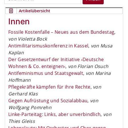
for:
Artikelübersicht
Innen
Fossile Kostenfalle – Neues aus dem Bundestag
,
von Violetta Bock
Antimilitarismuskonferenz in Kassel
,
von Musa
Kaplan
Der Gesetzentwurf der Initiative ›Deutsche
Wohnen & Co. enteignen‹
,
von Florian Osuch
Antifeminismus und Staatsgewalt
,
von Marina
Hoffmann
Pflegekräfte kämpfen für ihre Rechte
,
von
Gerhard Klas
Gegen Aufrüstung und Sozialabbau
,
von
Wolfgang Pomrehn
Linke-Parteitag: Links, aber unverbindlich
,
von
Thies Gleiss
Lebenslaute: Mit Orchester und Chor gegen