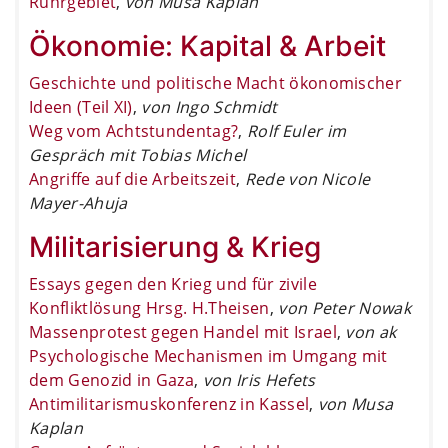
Ruhrgebiet
,
von Musa Kaplan
Ökonomie: Kapital & Arbeit
Geschichte und politische Macht ökonomischer
Ideen (Teil XI)
,
von Ingo Schmidt
Weg vom Achtstundentag?
,
Rolf Euler im
Gespräch mit Tobias Michel
Angriffe auf die Arbeitszeit
,
Rede von Nicole
Mayer-Ahuja
Militarisierung & Krieg
Essays gegen den Krieg und für zivile
Konfliktlösung Hrsg. H.Theisen
,
von Peter Nowak
Massenprotest gegen Handel mit Israel
,
von ak
Psychologische Mechanismen im Umgang mit
dem Genozid in Gaza
,
von Iris Hefets
Antimilitarismuskonferenz in Kassel
,
von Musa
Kaplan