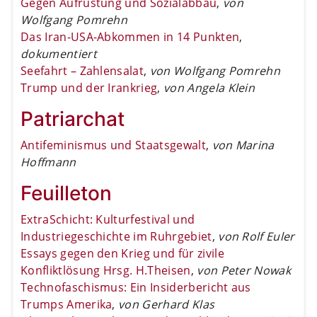
Gegen Aufrüstung und Sozialabbau
,
von
Wolfgang Pomrehn
Das Iran-USA-Abkommen in 14 Punkten
,
dokumentiert
Seefahrt – Zahlensalat
,
von Wolfgang Pomrehn
Trump und der Irankrieg
,
von Angela Klein
Patriarchat
Antifeminismus und Staatsgewalt
,
von Marina
Hoffmann
Feuilleton
ExtraSchicht: Kulturfestival und
Industriegeschichte im Ruhrgebiet
,
von Rolf Euler
Essays gegen den Krieg und für zivile
Konfliktlösung Hrsg. H.Theisen
,
von Peter Nowak
Technofaschismus: Ein Insiderbericht aus
Trumps Amerika
,
von Gerhard Klas