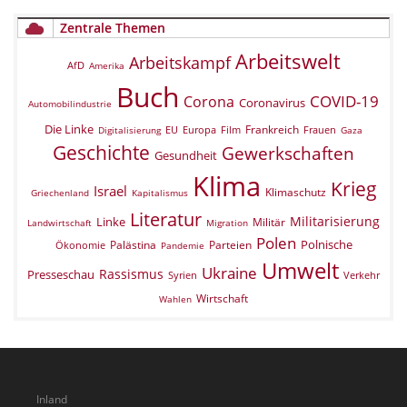
Zentrale Themen
Arbeitswelt
Arbeitskampf
AfD
Amerika
Buch
COVID-19
Corona
Coronavirus
Automobilindustrie
Die Linke
Frankreich
EU
Europa
Film
Frauen
Digitalisierung
Gaza
Geschichte
Gewerkschaften
Gesundheit
Klima
Krieg
Israel
Klimaschutz
Griechenland
Kapitalismus
Literatur
Militarisierung
Linke
Militär
Landwirtschaft
Migration
Polen
Polnische
Palästina
Parteien
Ökonomie
Pandemie
Umwelt
Ukraine
Rassismus
Presseschau
Verkehr
Syrien
Wirtschaft
Wahlen
Inland