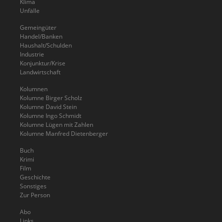
Klima
Unfälle
Gemeingüter
Handel/Banken
Haushalt/Schulden
Industrie
Konjunktur/Krise
Landwirtschaft
Kolumnen
Kolumne Birger Scholz
Kolumne David Stein
Kolumne Ingo Schmidt
Kolumne Lügen mit Zahlen
Kolumne Manfred Dietenberger
Buch
Krimi
Film
Geschichte
Sonstiges
Zur Person
Abo
Links