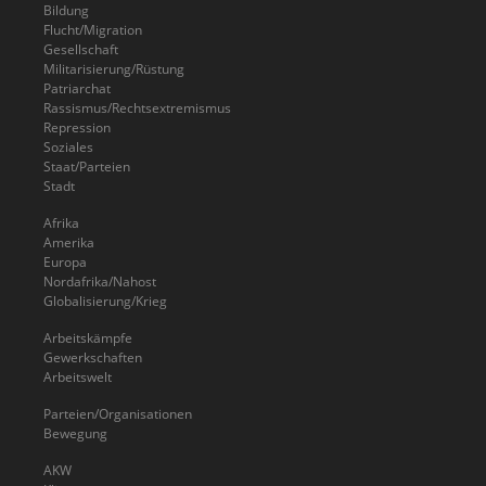
Bildung
Flucht/Migration
Gesellschaft
Militarisierung/Rüstung
Patriarchat
Rassismus/Rechtsextremismus
Repression
Soziales
Staat/Parteien
Stadt
Afrika
Amerika
Europa
Nordafrika/Nahost
Globalisierung/Krieg
Arbeitskämpfe
Gewerkschaften
Arbeitswelt
Parteien/Organisationen
Bewegung
AKW