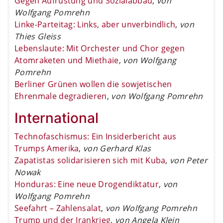
Gegen Aufrüstung und Sozialabbau
,
von
Wolfgang Pomrehn
Linke-Parteitag: Links, aber unverbindlich
,
von
Thies Gleiss
Lebenslaute: Mit Orchester und Chor gegen
Atomraketen und Miethaie
,
von Wolfgang
Pomrehn
Berliner Grünen wollen die sowjetischen
Ehrenmale degradieren
,
von Wolfgang Pomrehn
International
Technofaschismus: Ein Insiderbericht aus
Trumps Amerika
,
von Gerhard Klas
Zapatistas solidarisieren sich mit Kuba
,
von Peter
Nowak
Honduras: Eine neue Drogendiktatur
,
von
Wolfgang Pomrehn
Seefahrt – Zahlensalat
,
von Wolfgang Pomrehn
Trump und der Irankrieg
,
von Angela Klein