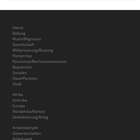
Inland
Bildung
Flucht/Migration
Gesellschaft
Militarisierung/Rüstung
Patriarchat
Rassismus/Rechtsextremismus
Repression
Soziales
Staat/Parteien
Stadt
Afrika
Amerika
Europa
Nordafrika/Nahost
Globalisierung/Krieg
Arbeitskämpfe
Gewerkschaften
Arbeitswelt