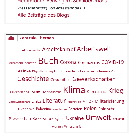
Hedgefonds verweigern Schuldenerlass
Pressemitteilung von erlassjahr.de u.a.
Alle Beiträge des Blogs
Zentrale Themen
Arbeitswelt
Arbeitskampf
AfD
Amerika
Buch
COVID-19
Corona
Coronavirus
Automobilindustrie
Die Linke
Frankreich
EU
Europa
Film
Frauen
Digitalisierung
Gaza
Geschichte
Gewerkschaften
Gesundheit
Klima
Krieg
Israel
Klimaschutz
Griechenland
Kapitalismus
Literatur
Militarisierung
Linke
Militär
Landwirtschaft
Migration
Polen
Polnische
Palästina
Parteien
Ökonomie
Pandemie
Umwelt
Ukraine
Rassismus
Presseschau
Verkehr
Syrien
Wirtschaft
Wahlen