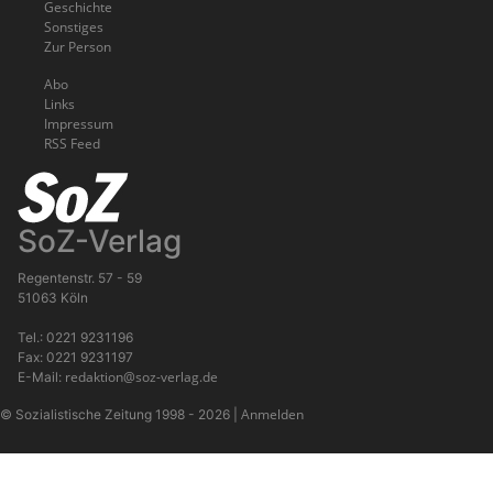
Geschichte
Sonstiges
Zur Person
Abo
Links
Impressum
RSS Feed
SoZ-Verlag
Regentenstr. 57 - 59
51063 Köln
Tel.: 0221 9231196
Fax: 0221 9231197
redaktion@soz-verlag.de
E-Mail:
Anmelden
© Sozialistische Zeitung 1998 - 2026
|