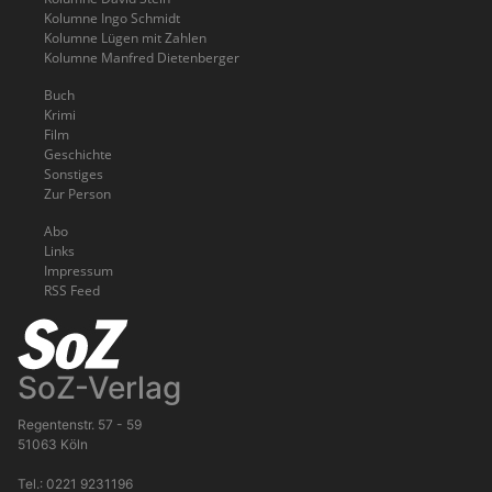
Kolumne Ingo Schmidt
Kolumne Lügen mit Zahlen
Kolumne Manfred Dietenberger
Buch
Krimi
Film
Geschichte
Sonstiges
Zur Person
Abo
Links
Impressum
RSS Feed
SoZ-Verlag
Regentenstr. 57 - 59
51063 Köln
Tel.: 0221 9231196