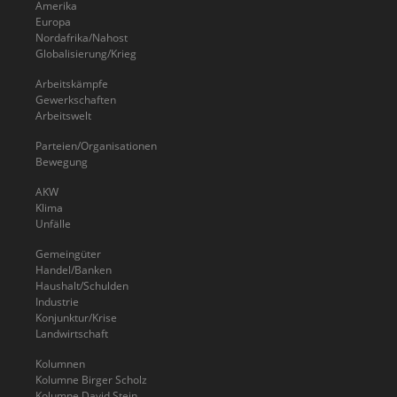
Amerika
Europa
Nordafrika/Nahost
Globalisierung/Krieg
Arbeitskämpfe
Gewerkschaften
Arbeitswelt
Parteien/Organisationen
Bewegung
AKW
Klima
Unfälle
Gemeingüter
Handel/Banken
Haushalt/Schulden
Industrie
Konjunktur/Krise
Landwirtschaft
Kolumnen
Kolumne Birger Scholz
Kolumne David Stein