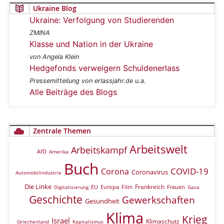
Ukraine Blog
Ukraine: Verfolgung von Studierenden
ZMINA
Klasse und Nation in der Ukraine
von Angela Klein
Hedgefonds verweigern Schuldenerlass
Pressemitteilung von erlassjahr.de u.a.
Alle Beiträge des Blogs
Zentrale Themen
Arbeitswelt
Arbeitskampf
AfD
Amerika
Buch
COVID-19
Corona
Coronavirus
Automobilindustrie
Die Linke
Frankreich
EU
Europa
Film
Frauen
Digitalisierung
Gaza
Geschichte
Gewerkschaften
Gesundheit
Klima
Krieg
Israel
Klimaschutz
Griechenland
Kapitalismus