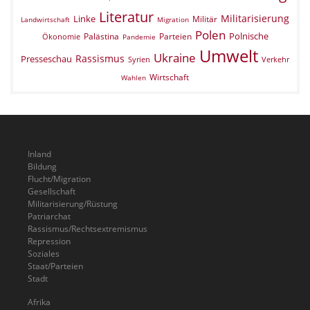
Literatur
Militarisierung
Linke
Militär
Landwirtschaft
Migration
Polen
Polnische
Palästina
Parteien
Ökonomie
Pandemie
Umwelt
Ukraine
Rassismus
Presseschau
Verkehr
Syrien
Wirtschaft
Wahlen
Inland
Bildung
Flucht/Migration
Gesellschaft
Militarisierung/Rüstung
Patriarchat
Rassismus/Rechtsextremismus
Repression
Soziales
Staat/Parteien
Stadt
Afrika