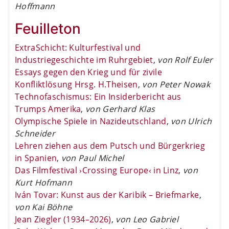
Hoffmann
Feuilleton
ExtraSchicht: Kulturfestival und
Industriegeschichte im Ruhrgebiet
,
von Rolf Euler
Essays gegen den Krieg und für zivile
Konfliktlösung Hrsg. H.Theisen
,
von Peter Nowak
Technofaschismus: Ein Insiderbericht aus
Trumps Amerika
,
von Gerhard Klas
Olympische Spiele in Nazideutschland
,
von Ulrich
Schneider
Lehren ziehen aus dem Putsch und Bürgerkrieg
in Spanien
,
von Paul Michel
Das Filmfestival ›Crossing Europe‹ in Linz
,
von
Kurt Hofmann
Iván Tovar: Kunst aus der Karibik – Briefmarke
,
von Kai Böhne
Jean Ziegler (1934–2026)
,
von Leo Gabriel